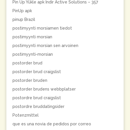
Pin Up Yükle apk Indir Active Solutions – 357
PinUp apk
pinup Brazil
postimyynti morsiamen tiedot
postimyynti morsian
postimyynti morsian sen arvoinen
postimyynti-morsian
postorder brud
postorder brud craigslist
postorder bruden
postorder brudens webbplatser
postordre brud craigslist
postordre bruddatingsider
Potenzmittel
que es una novia de pedidos por correo