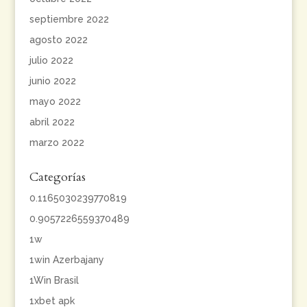
septiembre 2022
agosto 2022
julio 2022
junio 2022
mayo 2022
abril 2022
marzo 2022
Categorías
0.1165030239770819
0.9057226559370489
1w
1win Azerbajany
1Win Brasil
1xbet apk