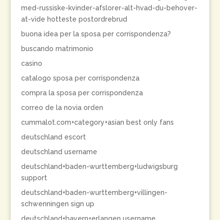
med-russiske-kvinder-afslorer-alt-hvad-du-behover-
at-vide hotteste postordrebrud
buona idea per la sposa per corrispondenza?
buscando matrimonio
casino
catalogo sposa per corrispondenza
compra la sposa per corrispondenza
correo de la novia orden
cummalot.com+category+asian best only fans
deutschland escort
deutschland username
deutschland+baden-wurttemberg+ludwigsburg
support
deutschland+baden-wurttemberg+villingen-
schwenningen sign up
deutschland+bayern+erlangen username