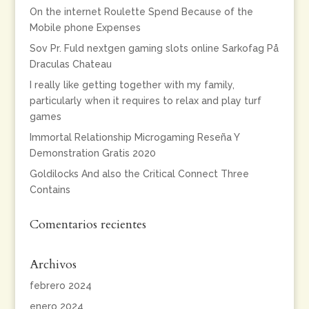
On the internet Roulette Spend Because of the
Mobile phone Expenses
Sov Pr. Fuld nextgen gaming slots online Sarkofag På
Draculas Chateau
I really like getting together with my family,
particularly when it requires to relax and play turf
games
Immortal Relationship Microgaming Reseña Y
Demonstration Gratis 2020
Goldilocks And also the Critical Connect Three
Contains
Comentarios recientes
Archivos
febrero 2024
enero 2024