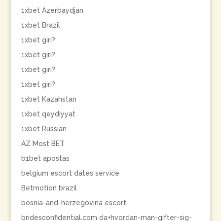
1xbet Azerbaydjan
1xbet Brazil
1xbet giri?
1xbet giri?
1xbet giri?
1xbet giri?
1xbet Kazahstan
1xbet qeydiyyat
1xbet Russian
AZ Most BET
b1bet apostas
belgium escort dates service
Betmotion brazil
bosnia-and-herzegovina escort
bridesconfidential.com da+hvordan-man-gifter-sig-