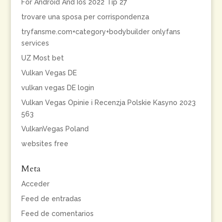
For Android And Ios 2022 Tip 27
trovare una sposa per corrispondenza
tryfansme.com+category+bodybuilder onlyfans
services
UZ Most bet
Vulkan Vegas DE
vulkan vegas DE login
Vulkan Vegas Opinie i Recenzja Polskie Kasyno 2023
563
VulkanVegas Poland
websites free
Meta
Acceder
Feed de entradas
Feed de comentarios