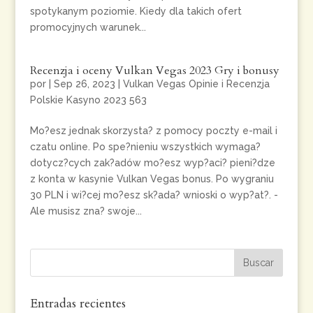
spotykanym poziomie. Kiedy dla takich ofert
promocyjnych warunek...
Recenzja i oceny Vulkan Vegas 2023 Gry i bonusy
por
|
Sep 26, 2023
|
Vulkan Vegas Opinie i Recenzja
Polskie Kasyno 2023 563
Mo?esz jednak skorzysta? z pomocy poczty e-mail i
czatu online. Po spe?nieniu wszystkich wymaga?
dotycz?cych zak?adów mo?esz wyp?aci? pieni?dze
z konta w kasynie Vulkan Vegas bonus. Po wygraniu
30 PLN i wi?cej mo?esz sk?ada? wnioski o wyp?at?. -
Ale musisz zna? swoje...
Entradas recientes