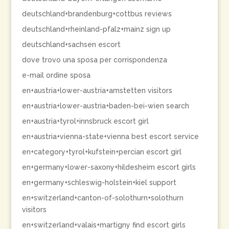
deutschland+brandenburg+cottbus reviews
deutschland+rheinland-pfalz+mainz sign up
deutschland+sachsen escort
dove trovo una sposa per corrispondenza
e-mail ordine sposa
en+austria+lower-austria+amstetten visitors
en+austria+lower-austria+baden-bei-wien search
en+austria+tyrol+innsbruck escort girl
en+austria+vienna-state+vienna best escort service
en+category+tyrol+kufstein+percian escort girl
en+germany+lower-saxony+hildesheim escort girls
en+germany+schleswig-holstein+kiel support
en+switzerland+canton-of-solothurn+solothurn
visitors
en+switzerland+valais+martigny find escort girls