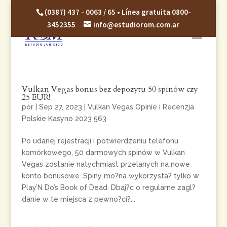
(0387) 437 - 0063 / 65 • Línea gratuita 0800-
3452355
info@estudiorom.com.ar
Vulkan Vegas bonus bez depozytu 50 spinów czy
25 EUR!
por
|
Sep 27, 2023
|
Vulkan Vegas Opinie i Recenzja
Polskie Kasyno 2023 563
Po udanej rejestracji i potwierdzeniu telefonu
komórkowego, 50 darmowych spinów w Vulkan
Vegas zostanie natychmiast przelanych na nowe
konto bonusowe. Spiny mo?na wykorzysta? tylko w
Play’N Do’s Book of Dead. Dbaj?c o regularne zagl?
danie w te miejsca z pewno?ci?...