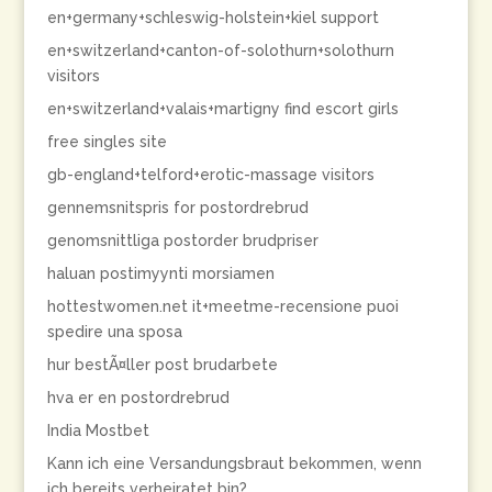
en+germany+schleswig-holstein+kiel support
en+switzerland+canton-of-solothurn+solothurn
visitors
en+switzerland+valais+martigny find escort girls
free singles site
gb-england+telford+erotic-massage visitors
gennemsnitspris for postordrebrud
genomsnittliga postorder brudpriser
haluan postimyynti morsiamen
hottestwomen.net it+meetme-recensione puoi
spedire una sposa
hur bestÃ¤ller post brudarbete
hva er en postordrebrud
India Mostbet
Kann ich eine Versandungsbraut bekommen, wenn
ich bereits verheiratet bin?