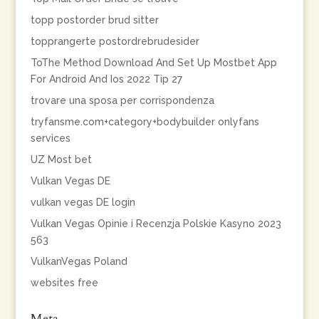
topp postorder brud sitter
topprangerte postordrebrudesider
ToThe Method Download And Set Up Mostbet App
For Android And Ios 2022 Tip 27
trovare una sposa per corrispondenza
tryfansme.com+category+bodybuilder onlyfans
services
UZ Most bet
Vulkan Vegas DE
vulkan vegas DE login
Vulkan Vegas Opinie i Recenzja Polskie Kasyno 2023
563
VulkanVegas Poland
websites free
Meta