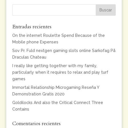
Entradas recientes
On the internet Roulette Spend Because of the
Mobile phone Expenses
Sov Pr. Fuld nextgen gaming slots online Sarkofag På
Draculas Chateau
I really like getting together with my family,
particularly when it requires to relax and play turf
games
Immortal Relationship Microgaming Reseña Y
Demonstration Gratis 2020
Goldilocks And also the Critical Connect Three
Contains
Comentarios recientes