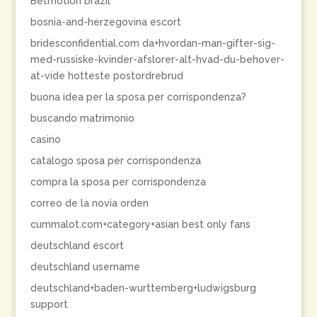
Betmotion brazil
bosnia-and-herzegovina escort
bridesconfidential.com da+hvordan-man-gifter-sig-
med-russiske-kvinder-afslorer-alt-hvad-du-behover-
at-vide hotteste postordrebrud
buona idea per la sposa per corrispondenza?
buscando matrimonio
casino
catalogo sposa per corrispondenza
compra la sposa per corrispondenza
correo de la novia orden
cummalot.com+category+asian best only fans
deutschland escort
deutschland username
deutschland+baden-wurttemberg+ludwigsburg
support