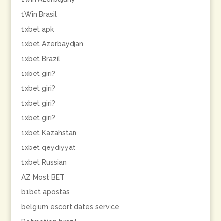
1Win Brasil
1xbet apk
1xbet Azerbaydjan
1xbet Brazil
1xbet giri?
1xbet giri?
1xbet giri?
1xbet giri?
1xbet Kazahstan
1xbet qeydiyyat
1xbet Russian
AZ Most BET
b1bet apostas
belgium escort dates service