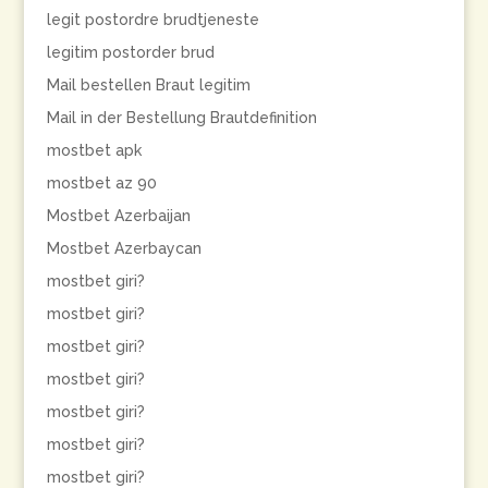
legit postordre brudtjeneste
legitim postorder brud
Mail bestellen Braut legitim
Mail in der Bestellung Brautdefinition
mostbet apk
mostbet az 90
Mostbet Azerbaijan
Mostbet Azerbaycan
mostbet giri?
mostbet giri?
mostbet giri?
mostbet giri?
mostbet giri?
mostbet giri?
mostbet giri?