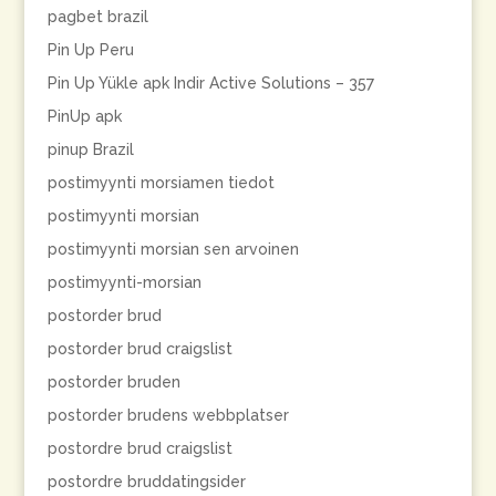
pagbet brazil
Pin Up Peru
Pin Up Yükle apk Indir Active Solutions – 357
PinUp apk
pinup Brazil
postimyynti morsiamen tiedot
postimyynti morsian
postimyynti morsian sen arvoinen
postimyynti-morsian
postorder brud
postorder brud craigslist
postorder bruden
postorder brudens webbplatser
postordre brud craigslist
postordre bruddatingsider