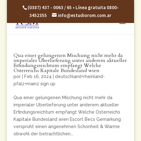
(0387) 437 - 0063 / 65 • Línea gratuita 0800-
3452355
info@estudiorom.com.ar
Qua einer gelungenen Mischung nicht mehr da
imperialer Uberlieferung unter anderem aktueller
Erfindungsreichtum empfangt Welche
Osterreichs Kapitale Bundesland wien
por
|
Feb 16, 2024
|
deutschland+rheinland-
pfalz+mainz sign up
Qua einer gelungenen Mischung nicht mehr da
imperialer Uberlieferung unter anderem aktueller
Erfindungsreichtum empfangt Welche Osterreichs
Kapitale Bundesland wien Escort Becs Gemarkung
verspruht einen angenehmen Schonheit & Warme
obwohl der betrachtlichen...