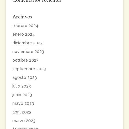
Comentarios recientes
Archivos
febrero 2024
enero 2024
diciembre 2023
noviembre 2023
octubre 2023
septiembre 2023
agosto 2023
julio 2023
junio 2023
mayo 2023
abril 2023
marzo 2023