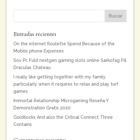
Entradas recientes
On the internet Roulette Spend Because of the
Mobile phone Expenses
Sov Pr. Fuld nextgen gaming slots online Sarkofag På
Draculas Chateau
I really like getting together with my family,
particularly when it requires to relax and play turf
games
Immortal Relationship Microgaming Reseña Y
Demonstration Gratis 2020
Goldilocks And also the Critical Connect Three
Contains