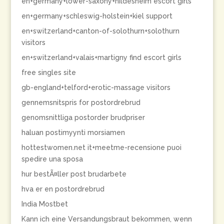
en+germany+lower-saxony+hildesheim escort girls
en+germany+schleswig-holstein+kiel support
en+switzerland+canton-of-solothurn+solothurn
visitors
en+switzerland+valais+martigny find escort girls
free singles site
gb-england+telford+erotic-massage visitors
gennemsnitspris for postordrebrud
genomsnittliga postorder brudpriser
haluan postimyynti morsiamen
hottestwomen.net it+meetme-recensione puoi
spedire una sposa
hur bestÃ¤ller post brudarbete
hva er en postordrebrud
India Mostbet
Kann ich eine Versandungsbraut bekommen, wenn