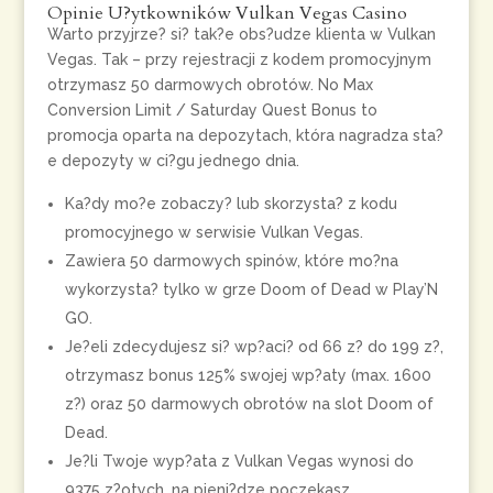
Opinie U?ytkowników Vulkan Vegas Casino
Warto przyjrze? si? tak?e obs?udze klienta w Vulkan
Vegas. Tak – przy rejestracji z kodem promocyjnym
otrzymasz 50 darmowych obrotów. No Max
Conversion Limit / Saturday Quest Bonus to
promocja oparta na depozytach, która nagradza sta?
e depozyty w ci?gu jednego dnia.
Ka?dy mo?e zobaczy? lub skorzysta? z kodu
promocyjnego w serwisie Vulkan Vegas.
Zawiera 50 darmowych spinów, które mo?na
wykorzysta? tylko w grze Doom of Dead w Play’N
GO.
Je?eli zdecydujesz si? wp?aci? od 66 z? do 199 z?,
otrzymasz bonus 125% swojej wp?aty (max. 1600
z?) oraz 50 darmowych obrotów na slot Doom of
Dead.
Je?li Twoje wyp?ata z Vulkan Vegas wynosi do
9375 z?otych, na pieni?dze poczekasz