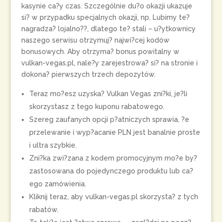
kasynie ca?y czas. Szczególnie du?o okazji ukazuje
si? w przypadku specjalnych okazji, np. Lubimy te?
nagradza? lojalno??, dlatego te? stali – u?ytkownicy
naszego serwisu otrzymuj? najwi?cej kodów
bonusowych. Aby otrzyma? bonus powitalny w
vulkan-vegas.pl, nale?y zarejestrowa? si? na stronie i
dokona? pierwszych trzech depozytów.
Teraz mo?esz uzyska? Vulkan Vegas zni?ki, je?li
skorzystasz z tego kuponu rabatowego.
Szereg zaufanych opcji p?atniczych sprawia, ?e
przelewanie i wyp?acanie PLN jest banalnie proste
i ultra szybkie.
Zni?ka zwi?zana z kodem promocyjnym mo?e by?
zastosowana do pojedynczego produktu lub ca?
ego zamówienia.
Kliknij teraz, aby vulkan-vegas.pl skorzysta? z tych
rabatów.