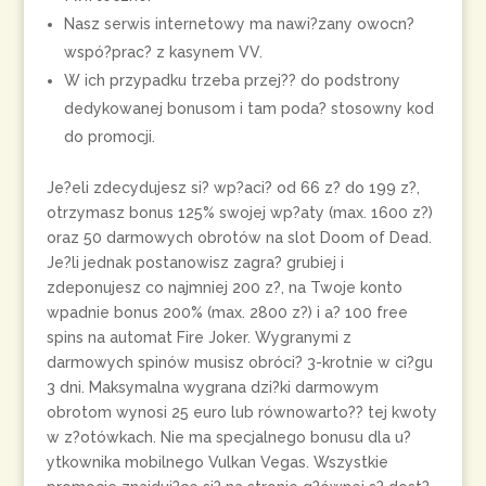
Nasz serwis internetowy ma nawi?zany owocn?
wspó?prac? z kasynem VV.
W ich przypadku trzeba przej?? do podstrony
dedykowanej bonusom i tam poda? stosowny kod
do promocji.
Je?eli zdecydujesz si? wp?aci? od 66 z? do 199 z?,
otrzymasz bonus 125% swojej wp?aty (max. 1600 z?)
oraz 50 darmowych obrotów na slot Doom of Dead.
Je?li jednak postanowisz zagra? grubiej i
zdeponujesz co najmniej 200 z?, na Twoje konto
wpadnie bonus 200% (max. 2800 z?) i a? 100 free
spins na automat Fire Joker. Wygranymi z
darmowych spinów musisz obróci? 3-krotnie w ci?gu
3 dni. Maksymalna wygrana dzi?ki darmowym
obrotom wynosi 25 euro lub równowarto?? tej kwoty
w z?otówkach. Nie ma specjalnego bonusu dla u?
ytkownika mobilnego Vulkan Vegas. Wszystkie