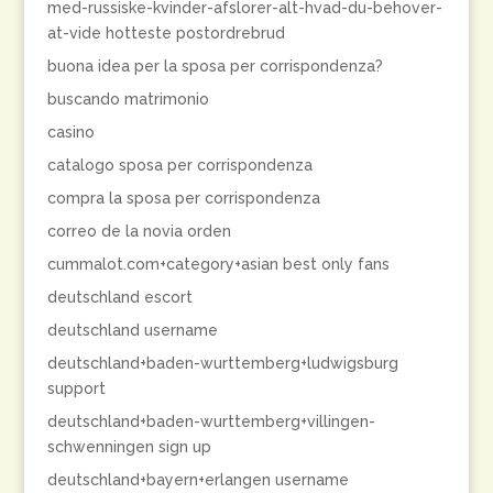
med-russiske-kvinder-afslorer-alt-hvad-du-behover-
at-vide hotteste postordrebrud
buona idea per la sposa per corrispondenza?
buscando matrimonio
casino
catalogo sposa per corrispondenza
compra la sposa per corrispondenza
correo de la novia orden
cummalot.com+category+asian best only fans
deutschland escort
deutschland username
deutschland+baden-wurttemberg+ludwigsburg
support
deutschland+baden-wurttemberg+villingen-
schwenningen sign up
deutschland+bayern+erlangen username