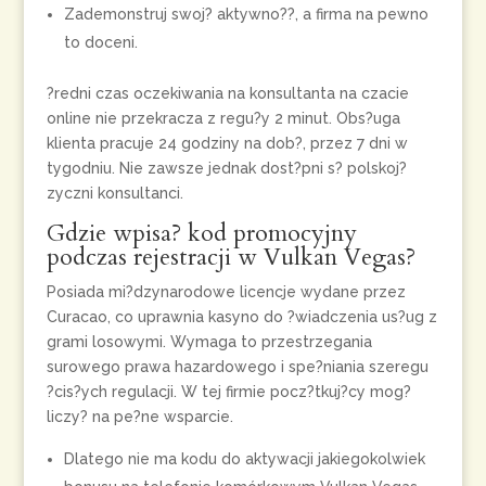
Zademonstruj swoj? aktywno??, a firma na pewno
to doceni.
?redni czas oczekiwania na konsultanta na czacie
online nie przekracza z regu?y 2 minut. Obs?uga
klienta pracuje 24 godziny na dob?, przez 7 dni w
tygodniu. Nie zawsze jednak dost?pni s? polskoj?
zyczni konsultanci.
Gdzie wpisa? kod promocyjny
podczas rejestracji w Vulkan Vegas?
Posiada mi?dzynarodowe licencje wydane przez
Curacao, co uprawnia kasyno do ?wiadczenia us?ug z
grami losowymi. Wymaga to przestrzegania
surowego prawa hazardowego i spe?niania szeregu
?cis?ych regulacji. W tej firmie pocz?tkuj?cy mog?
liczy? na pe?ne wsparcie.
Dlatego nie ma kodu do aktywacji jakiegokolwiek