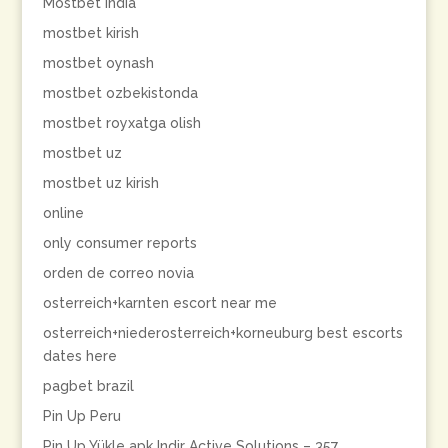
Mostbet India
mostbet kirish
mostbet oynash
mostbet ozbekistonda
mostbet royxatga olish
mostbet uz
mostbet uz kirish
online
only consumer reports
orden de correo novia
osterreich+karnten escort near me
osterreich+niederosterreich+korneuburg best escorts
dates here
pagbet brazil
Pin Up Peru
Pin Up Yükle apk Indir Active Solutions – 357