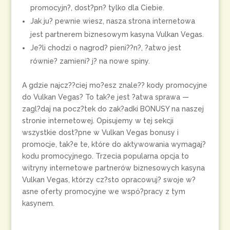
promocyjn?, dost?pn? tylko dla Ciebie.
Jak ju? pewnie wiesz, nasza strona internetowa
jest partnerem biznesowym kasyna Vulkan Vegas.
Je?li chodzi o nagrod? pieni??n?, ?atwo jest
równie? zamieni? j? na nowe spiny.
A gdzie najcz??ciej mo?esz znale?? kody promocyjne
do Vulkan Vegas? To tak?e jest ?atwa sprawa —
zagl?daj na pocz?tek do zak?adki BONUSY na naszej
stronie internetowej. Opisujemy w tej sekcji
wszystkie dost?pne w Vulkan Vegas bonusy i
promocje, tak?e te, które do aktywowania wymagaj?
kodu promocyjnego. Trzecia popularna opcja to
witryny internetowe partnerów biznesowych kasyna
Vulkan Vegas, którzy cz?sto opracowuj? swoje w?
asne oferty promocyjne we wspó?pracy z tym
kasynem.