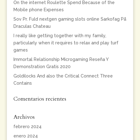
On the internet Roulette Spend Because of the
Mobile phone Expenses
Sov Pr. Fuld nextgen gaming slots online Sarkofag På
Draculas Chateau
I really like getting together with my family,
particularly when it requires to relax and play turf
games
Immortal Relationship Microgaming Reseña Y
Demonstration Gratis 2020
Goldilocks And also the Critical Connect Three
Contains
Comentarios recientes
Archivos
febrero 2024
enero 2024