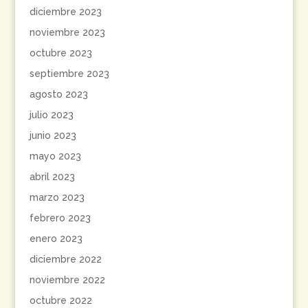
diciembre 2023
noviembre 2023
octubre 2023
septiembre 2023
agosto 2023
julio 2023
junio 2023
mayo 2023
abril 2023
marzo 2023
febrero 2023
enero 2023
diciembre 2022
noviembre 2022
octubre 2022