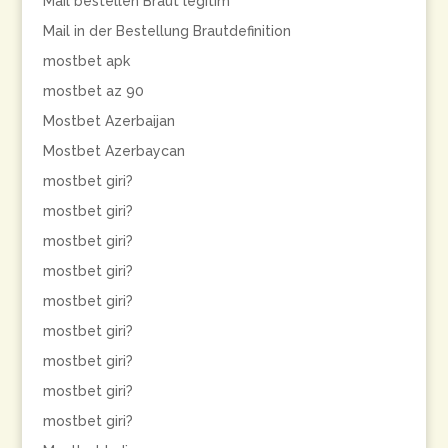
Mail bestellen Braut legitim
Mail in der Bestellung Brautdefinition
mostbet apk
mostbet az 90
Mostbet Azerbaijan
Mostbet Azerbaycan
mostbet giri?
mostbet giri?
mostbet giri?
mostbet giri?
mostbet giri?
mostbet giri?
mostbet giri?
mostbet giri?
mostbet giri?