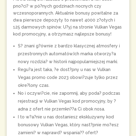
pno?ci? w pó?nych godzinach nocnych czy
wczesnoporannych. Aktualnie bonusy powitalne za
dwa pierwsze depozyty to nawet 4000 z?otych i
125 darmowych spinów. U?yj na stronie Vulkan Vegas
kod promocyjny, a otrzymasz najlepsze bonusy!
S? znani g?ównie z bardzo klasycznej atmosfery i
przestronnych automatów.Ich marka otworzy?a
nowy rozdzia? w historii najpopularniejszej marki.
Regu?a jest taka, ?e dost?pny u nas w Vulkan
Vegas promo code 2023 obowi?zuje tylko przez
okre?lony czas.
No i oczywi?cie, nie zapomnij, aby poda? podczas
rejestracji w Vulkan Vegas kod promocyjny, by ?
adna z ofert nie przemkn??a Ci obok nosa.
I to w?a?nie u nas dostaniesz ekskluzywny kod
bonusowy Vulkan Vegas, który nast?pnie mo?esz
zamieni? w naprawd? wspania?? ofert?