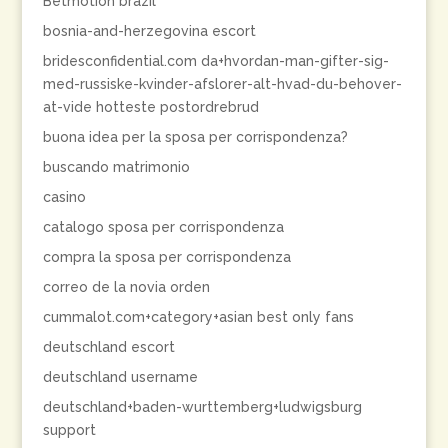
Betmotion brazil
bosnia-and-herzegovina escort
bridesconfidential.com da+hvordan-man-gifter-sig-
med-russiske-kvinder-afslorer-alt-hvad-du-behover-
at-vide hotteste postordrebrud
buona idea per la sposa per corrispondenza?
buscando matrimonio
casino
catalogo sposa per corrispondenza
compra la sposa per corrispondenza
correo de la novia orden
cummalot.com+category+asian best only fans
deutschland escort
deutschland username
deutschland+baden-wurttemberg+ludwigsburg
support