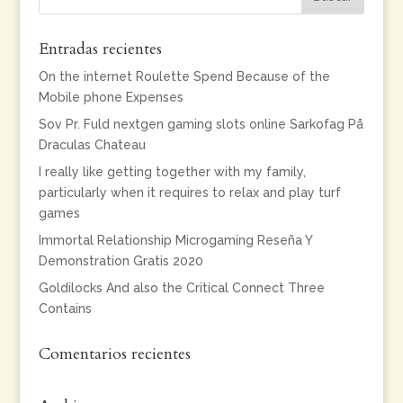
Entradas recientes
On the internet Roulette Spend Because of the
Mobile phone Expenses
Sov Pr. Fuld nextgen gaming slots online Sarkofag På
Draculas Chateau
I really like getting together with my family,
particularly when it requires to relax and play turf
games
Immortal Relationship Microgaming Reseña Y
Demonstration Gratis 2020
Goldilocks And also the Critical Connect Three
Contains
Comentarios recientes