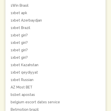
1Win Brasil
1xbet apk
1xbet Azerbaydjan
1xbet Brazil
1xbet giri?
1xbet giri?
1xbet giri?
1xbet giri?
1xbet Kazahstan
1xbet qeydiyyat
1xbet Russian
AZ Most BET
b1bet apostas
belgium escort dates service
Betmotion brazil