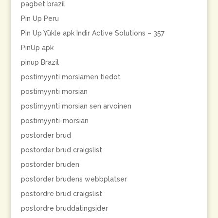
pagbet brazil
Pin Up Peru
Pin Up Yükle apk Indir Active Solutions – 357
PinUp apk
pinup Brazil
postimyynti morsiamen tiedot
postimyynti morsian
postimyynti morsian sen arvoinen
postimyynti-morsian
postorder brud
postorder brud craigslist
postorder bruden
postorder brudens webbplatser
postordre brud craigslist
postordre bruddatingsider