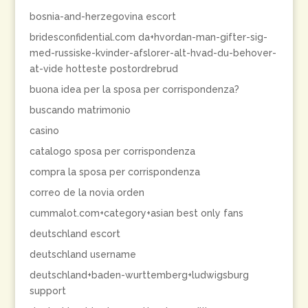
bosnia-and-herzegovina escort
bridesconfidential.com da+hvordan-man-gifter-sig-
med-russiske-kvinder-afslorer-alt-hvad-du-behover-
at-vide hotteste postordrebrud
buona idea per la sposa per corrispondenza?
buscando matrimonio
casino
catalogo sposa per corrispondenza
compra la sposa per corrispondenza
correo de la novia orden
cummalot.com+category+asian best only fans
deutschland escort
deutschland username
deutschland+baden-wurttemberg+ludwigsburg
support