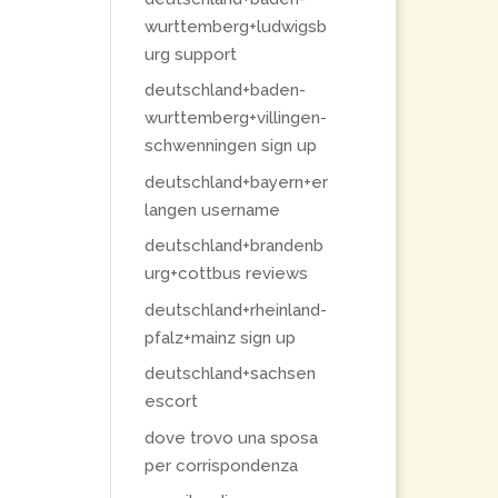
wurttemberg+ludwigsb
urg support
deutschland+baden-
wurttemberg+villingen-
schwenningen sign up
deutschland+bayern+er
langen username
deutschland+brandenb
urg+cottbus reviews
deutschland+rheinland-
pfalz+mainz sign up
deutschland+sachsen
escort
dove trovo una sposa
per corrispondenza