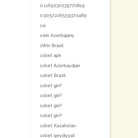
0.1165030239770819
0.9057226559370489
1w
1win Azerbajany
1Win Brasil
1xbet apk
1xbet Azerbaydjan
1xbet Brazil
1xbet giri?
1xbet giri?
1xbet giri?
1xbet giri?
1xbet Kazahstan
1xbet qeydiyyat