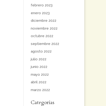
febrero 2023
enero 2023
diciembre 2022
noviembre 2022
octubre 2022
septiembre 2022
agosto 2022
julio 2022
junio 2022
mayo 2022
abril 2022
marzo 2022
Categorías