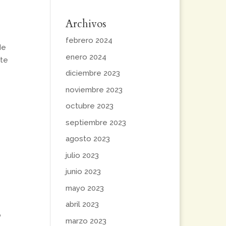
Archivos
febrero 2024
de
enero 2024
ite
diciembre 2023
noviembre 2023
octubre 2023
septiembre 2023
agosto 2023
julio 2023
junio 2023
mayo 2023
abril 2023
?
marzo 2023