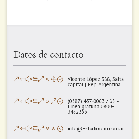
Datos de contacto
Vicente López 388, Salta
&#xe081;
capital | Rep. Argentina
(0387) 437-0063 / 65 •
&#xe090;
Línea gratuita 0800-
3452355
info@estudiorom.com.ar
&#xe076;