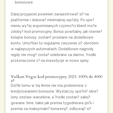
bonusowe.
Dalej przyjaciel powinien zarejestrowa? si? na
platformie i dokona? minimalnej wp?aty. Po spe?
nieniu wy?ej wspomnianych czynno?ci klient mo?e
zdoby? kod promocyjny. Bonus powitalny, jak równie?
kolejne bonusy, zostan? przelane na dodatkowe
konto. Umo?liwi to regularne cieszenie si? obrotem
w najlepszych automatach. Dodatkowe nagrody
nigdy nie mog? zosta? odebrane za darmo. ?rodki
przeznaczone s? na inwestycje w nowe spiny.
Vulkan Vegas kod promocyjny 2021: 100% do 4000
z?
Dzi?ki temu w tej firmie nie ma problemów z
kredytowaniem bonusów. Wystarczy spe?ni? okre?
lony zestaw warunków, a ?rodki zostan? zaksi?
gowane. Inne, takie jak premia tygodniowa 90% i
premia za maksymaln? konwersj?, odbywaj? si?