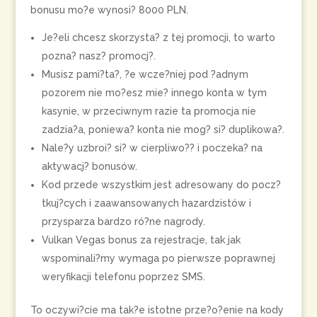
bonusu mo?e wynosi? 8000 PLN.
Je?eli chcesz skorzysta? z tej promocji, to warto
pozna? nasz? promocj?.
Musisz pami?ta?, ?e wcze?niej pod ?adnym
pozorem nie mo?esz mie? innego konta w tym
kasynie, w przeciwnym razie ta promocja nie
zadzia?a, poniewa? konta nie mog? si? duplikowa?.
Nale?y uzbroi? si? w cierpliwo?? i poczeka? na
aktywacj? bonusów.
Kod przede wszystkim jest adresowany do pocz?
tkuj?cych i zaawansowanych hazardzistów i
przysparza bardzo ró?ne nagrody.
Vulkan Vegas bonus za rejestracje, tak jak
wspominali?my wymaga po pierwsze poprawnej
weryfikacji telefonu poprzez SMS.
To oczywi?cie ma tak?e istotne prze?o?enie na kody