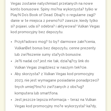
Vegas zostanie natychmiast przelanych na nowe
konto bonusowe. Spiny mo?na wykorzysta? tylko w
Play’N Do’s Book of Dead. Dbaj?c o regularne zagl?
danie w te miejsca z pewno?ci? zawsze, kiedy tylko
si? pojawi, uda si? odebra? i aktywowa? Vulkan Vegas
kod promocyjny bez depozytu.
Przyk?adowo mog? to by? darmowe zakr?cenia,
VulkanBet bonus bez depozytu, cenne prezenty
lub zwi?kszenie sumy sta?ych bonusów.
Je?li nadal co? jest nie tak, dzia?aj?cy link do
Vulkan Vegas znajdziesz w naszym tek?cie.
Aby skorzysta? z Vulkan Vegas kod promocyjny
2023, nie jest wymagane posiadanie ponadprzeci?
tnych umiej?tno?ci zwi?zanych z obs?ug?
komputera lub smartfona.
Jest jeszcze lepsza informacja – teraz na Vulkan
Vegas kod promocyjny mo?e wykorzysta? ka?dy,