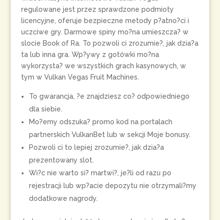
regulowane jest przez sprawdzone podmioty
licencyjne, oferuje bezpieczne metody p?atno?ci i
uczciwe gry. Darmowe spiny mo?na umieszcza? w
slocie Book of Ra. To pozwoli ci zrozumie?, jak dzia?a
ta lub inna gra. Wp?ywy z gotówki mo?na
wykorzysta? we wszystkich grach kasynowych, w
tym w Vulkan Vegas Fruit Machines.
To gwarancja, ?e znajdziesz co? odpowiedniego
dla siebie.
Mo?emy odszuka? promo kod na portalach
partnerskich VulkanBet lub w sekcji Moje bonusy.
Pozwoli ci to lepiej zrozumie?, jak dzia?a
prezentowany slot.
Wi?c nie warto si? martwi?, je?li od razu po
rejestracji lub wp?acie depozytu nie otrzymali?my
dodatkowe nagrody.