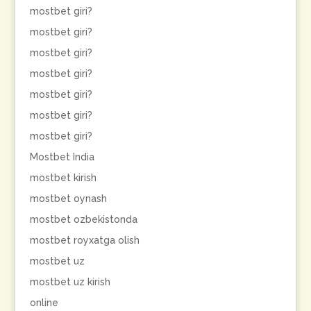
mostbet giri?
mostbet giri?
mostbet giri?
mostbet giri?
mostbet giri?
mostbet giri?
mostbet giri?
Mostbet India
mostbet kirish
mostbet oynash
mostbet ozbekistonda
mostbet royxatga olish
mostbet uz
mostbet uz kirish
online