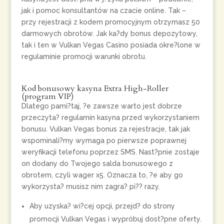
jak i pomoc konsultantów na czacie online. Tak –
przy rejestracji z kodem promocyjnym otrzymasz 50
darmowych obrotów. Jak ka?dy bonus depozytowy,
tak i ten w Vulkan Vegas Casino posiada okre?lone w
regulaminie promocji warunki obrotu.
Kod bonusowy kasyna Extra High-Roller
(program VIP)
Dlatego pami?taj, ?e zawsze warto jest dobrze
przeczyta? regulamin kasyna przed wykorzystaniem
bonusu. Vulkan Vegas bonus za rejestracje, tak jak
wspominali?my wymaga po pierwsze poprawnej
weryfikacji telefonu poprzez SMS. Nast?pnie zostaje
on dodany do Twojego salda bonusowego z
obrotem, czyli wager x5. Oznacza to, ?e aby go
wykorzysta? musisz nim zagra? pi?? razy.
Aby uzyska? wi?cej opcji, przejd? do strony
promocji Vulkan Vegas i wypróbuj dost?pne oferty.