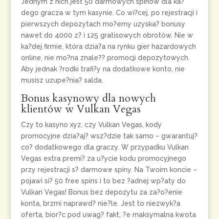
Jednym z nich jest 50 darmowych spinów dla ka?
dego gracza w tym kasynie. Co wi?cej, po rejestracji i
pierwszych depozytach mo?emy uzyska? bonusy
nawet do 4000 z? i 125 gratisowych obrotów. Nie w
ka?dej firmie, która dzia?a na rynku gier hazardowych
online, nie mo?na znale?? promocji depozytowych.
Aby jednak ?rodki trafi?y na dodatkowe konto, nie
musisz uzupe?nia? salda.
Bonus kasynowy dla nowych
klientów w Vulkan Vegas
Czy to kasyno xyz, czy Vulkan Vegas, kody
promocyjne dzia?aj? wsz?dzie tak samo – gwarantuj?
co? dodatkowego dla graczy. W przypadku Vulkan
Vegas extra premi? za u?ycie kodu promocyjnego
przy rejestracji s? darmowe spiny. Na Twoim koncie –
pojawi si? 50 free spins i to bez ?adnej wp?aty do
Vulkan Vegas! Bonus bez depozytu za za?o?enie
konta, brzmi naprawd? nie?le. Jest to niezwyk?a
oferta, bior?c pod uwag? fakt, ?e maksymalna kwota