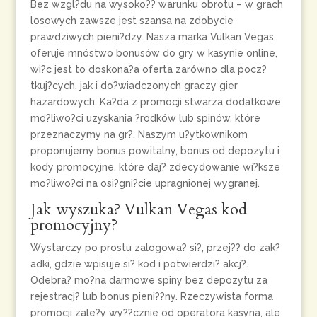
Bez wzgl?du na wysoko?? warunku obrotu – w grach
losowych zawsze jest szansa na zdobycie
prawdziwych pieni?dzy. Nasza marka Vulkan Vegas
oferuje mnóstwo bonusów do gry w kasynie online,
wi?c jest to doskona?a oferta zarówno dla pocz?
tkuj?cych, jak i do?wiadczonych graczy gier
hazardowych. Ka?da z promocji stwarza dodatkowe
mo?liwo?ci uzyskania ?rodków lub spinów, które
przeznaczymy na gr?. Naszym u?ytkownikom
proponujemy bonus powitalny, bonus od depozytu i
kody promocyjne, które daj? zdecydowanie wi?ksze
mo?liwo?ci na osi?gni?cie upragnionej wygranej.
Jak wyszuka? Vulkan Vegas kod
promocyjny?
Wystarczy po prostu zalogowa? si?, przej?? do zak?
adki, gdzie wpisuje si? kod i potwierdzi? akcj?.
Odebra? mo?na darmowe spiny bez depozytu za
rejestracj? lub bonus pieni??ny. Rzeczywista forma
promocji zale?y wy??cznie od operatora kasyna, ale