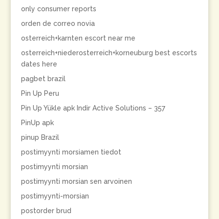
only consumer reports
orden de correo novia
osterreich+karnten escort near me
osterreich+niederosterreich+korneuburg best escorts
dates here
pagbet brazil
Pin Up Peru
Pin Up Yükle apk Indir Active Solutions – 357
PinUp apk
pinup Brazil
postimyynti morsiamen tiedot
postimyynti morsian
postimyynti morsian sen arvoinen
postimyynti-morsian
postorder brud