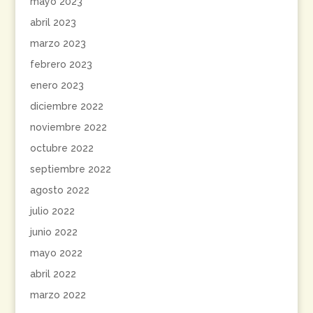
mayo 2023
abril 2023
marzo 2023
febrero 2023
enero 2023
diciembre 2022
noviembre 2022
octubre 2022
septiembre 2022
agosto 2022
julio 2022
junio 2022
mayo 2022
abril 2022
marzo 2022