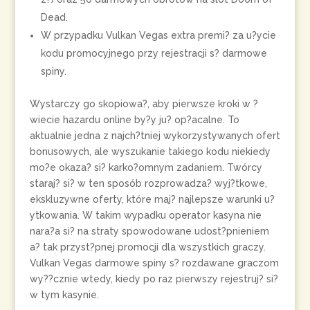
Dead.
W przypadku Vulkan Vegas extra premi? za u?ycie
kodu promocyjnego przy rejestracji s? darmowe
spiny.
Wystarczy go skopiowa?, aby pierwsze kroki w ?
wiecie hazardu online by?y ju? op?acalne. To
aktualnie jedna z najch?tniej wykorzystywanych ofert
bonusowych, ale wyszukanie takiego kodu niekiedy
mo?e okaza? si? karko?omnym zadaniem. Twórcy
staraj? si? w ten sposób rozprowadza? wyj?tkowe,
ekskluzywne oferty, które maj? najlepsze warunki u?
ytkowania. W takim wypadku operator kasyna nie
nara?a si? na straty spowodowane udost?pnieniem
a? tak przyst?pnej promocji dla wszystkich graczy.
Vulkan Vegas darmowe spiny s? rozdawane graczom
wy??cznie wtedy, kiedy po raz pierwszy rejestruj? si?
w tym kasynie.