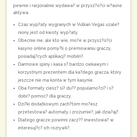
pewnie i racjonalnie wydawa? w przysz?o?ci w?asne
aktywa.
Czas wyp?aty wygranych w Vulkan Vegas uzale?
niony jest od kwoty wyp?aty.
Obecnie nie, ale kto wie, mo?e w przysz?o?ci
kasyno online pomy?li o premiowaniu graczy,
posiadaj?cych aplikacj? mobiln?.
Darmowe spiny i kasa s? bardzo ciekawym i
korzystnym prezentem dla ka?dego gracza, który
jeszcze nie ma konta w tym kasynie.
Oba formaty ciesz? si? du?? popularno?ci? i s?
dobr? pomoc? dla graczy.
Dzi?ki dodatkowym zach?tom mo?esz
przetestowa? automaty i zrozumie?, jak dzia?aj?.
Dlatego gracze powinni zacz?? inwestowa? w
interesuj?c? ich rozrywk?.