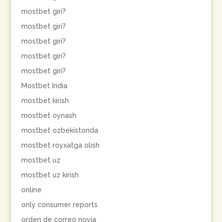
mostbet giri?
mostbet giri?
mostbet giri?
mostbet giri?
mostbet giri?
Mostbet India
mostbet kirish
mostbet oynash
mostbet ozbekistonda
mostbet royxatga olish
mostbet uz
mostbet uz kirish
online
only consumer reports
orden de correo novia