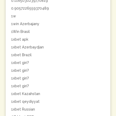
0.1165030239770819
0.9057226559370489
1w
1win Azerbajany
1Win Brasil
1xbet apk
1xbet Azerbaydjan
1xbet Brazil
1xbet giri?
1xbet giri?
1xbet giri?
1xbet giri?
1xbet Kazahstan
1xbet qeydiyyat
1xbet Russian