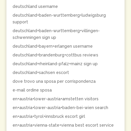
deutschland username
deutschland+baden-wurttemberg+ludwigsburg
support
deutschland+baden-wurttemberg+villingen-
schwenningen sign up
deutschland+bayern+erlangen username
deutschland+brandenburg+cottbus reviews
deutschland+rheinland-pfalz+mainz sign up
deutschland+sachsen escort
dove trovo una sposa per corrispondenza
e-mail ordine sposa
en+austria+lower-austria+amstetten visitors
en+austria+lower-austria+baden-bei-wien search
en+austria+tyrol+innsbruck escort girl
en+austria+vienna-state+vienna best escort service