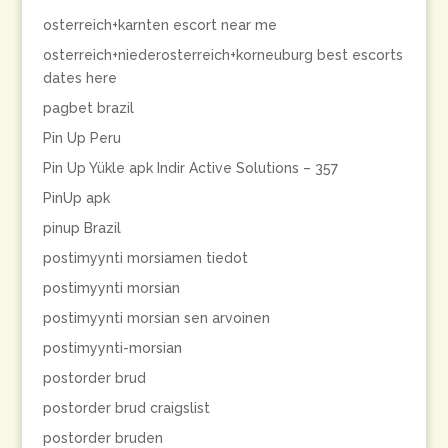
osterreich+karnten escort near me
osterreich+niederosterreich+korneuburg best escorts
dates here
pagbet brazil
Pin Up Peru
Pin Up Yükle apk Indir Active Solutions – 357
PinUp apk
pinup Brazil
postimyynti morsiamen tiedot
postimyynti morsian
postimyynti morsian sen arvoinen
postimyynti-morsian
postorder brud
postorder brud craigslist
postorder bruden