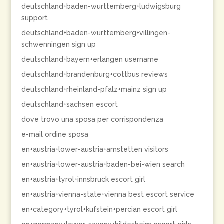
deutschland+baden-wurttemberg+ludwigsburg
support
deutschland+baden-wurttemberg+villingen-
schwenningen sign up
deutschland+bayern+erlangen username
deutschland+brandenburg+cottbus reviews
deutschland+rheinland-pfalz+mainz sign up
deutschland+sachsen escort
dove trovo una sposa per corrispondenza
e-mail ordine sposa
en+austria+lower-austria+amstetten visitors
en+austria+lower-austria+baden-bei-wien search
en+austria+tyrol+innsbruck escort girl
en+austria+vienna-state+vienna best escort service
en+category+tyrol+kufstein+percian escort girl