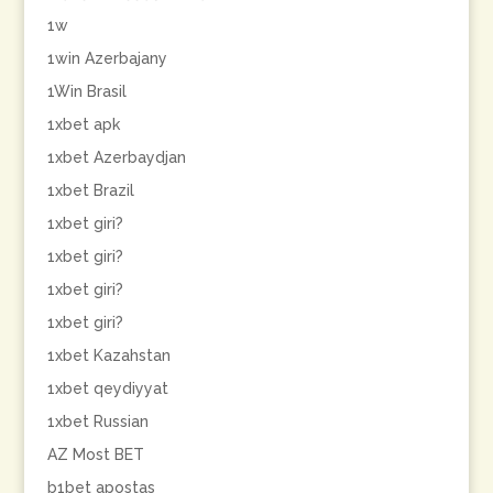
1w
1win Azerbajany
1Win Brasil
1xbet apk
1xbet Azerbaydjan
1xbet Brazil
1xbet giri?
1xbet giri?
1xbet giri?
1xbet giri?
1xbet Kazahstan
1xbet qeydiyyat
1xbet Russian
AZ Most BET
b1bet apostas