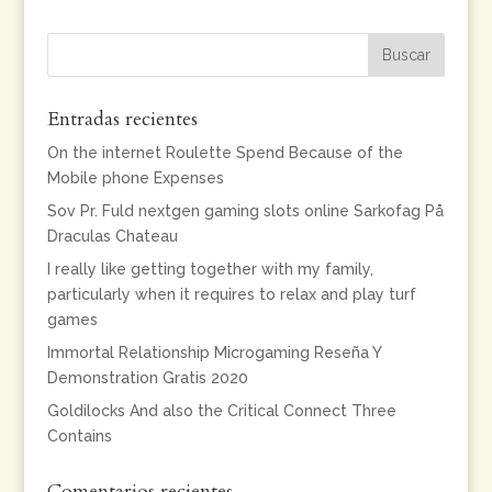
Entradas recientes
On the internet Roulette Spend Because of the
Mobile phone Expenses
Sov Pr. Fuld nextgen gaming slots online Sarkofag På
Draculas Chateau
I really like getting together with my family,
particularly when it requires to relax and play turf
games
Immortal Relationship Microgaming Reseña Y
Demonstration Gratis 2020
Goldilocks And also the Critical Connect Three
Contains
Comentarios recientes