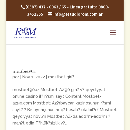
(0387) 437 - 0063 / 65 • Línea gratuita 0800-
3452355
info@estudiorom.com.ar
mostbet90a
por
|
Nov 1, 2022
|
mostbet giri?
mostbet90az Mostbet-AZ90 giri? v? qeydiyyat
online casino il? r?smi sayt Content Mostbet-
az90.com Mostbet: Az?rbaycan kazinosunun r?smi
sayt? ? Bir oyunçunun neç? hesab? ola bil?r? Mostbet
qeydiyyat növl?ri Mostbet AZ-da add?m-add?m ?
man?t edin T?hlük?sizlik v?...