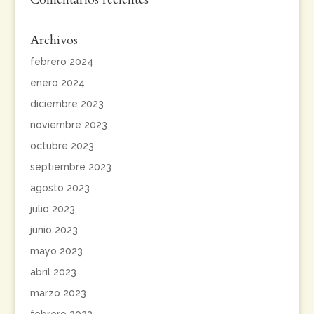
Archivos
febrero 2024
enero 2024
diciembre 2023
noviembre 2023
octubre 2023
septiembre 2023
agosto 2023
julio 2023
junio 2023
mayo 2023
abril 2023
marzo 2023