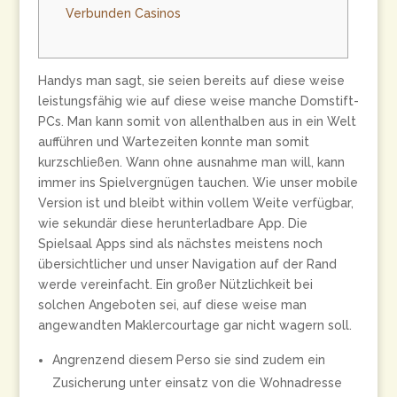
Verbunden Casinos
Handys man sagt, sie seien bereits auf diese weise
leistungsfähig wie auf diese weise manche Domstift-
PCs. Man kann somit von allenthalben aus in ein Welt
aufführen und Wartezeiten konnte man somit
kurzschließen. Wann ohne ausnahme man will, kann
immer ins Spielvergnügen tauchen. Wie unser mobile
Version ist und bleibt within vollem Weite verfügbar,
wie sekundär diese herunterladbare App.
Die
Spielsaal Apps sind als nächstes meistens noch
übersichtlicher und unser Navigation auf der Rand
werde vereinfacht. Ein großer Nützlichkeit bei
solchen Angeboten sei, auf diese weise man
angewandten Maklercourtage gar nicht wagern soll.
Angrenzend diesem Perso sie sind zudem ein
Zusicherung unter einsatz von die Wohnadresse