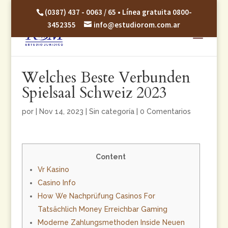
(0387) 437 - 0063 / 65 • Línea gratuita 0800-
3452355
info@estudiorom.com.ar
Welches Beste Verbunden
Spielsaal Schweiz 2023
por
|
Nov 14, 2023
|
Sin categoría
|
0 Comentarios
Content
Vr Kasino
Casino Info
How We Nachprüfung Casinos For
Tatsächlich Money Erreichbar Gaming
Moderne Zahlungsmethoden Inside Neuen