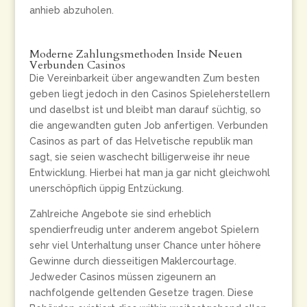
anhieb abzuholen.
Moderne Zahlungsmethoden Inside Neuen
Verbunden Casinos
Die Vereinbarkeit über angewandten Zum besten
geben liegt jedoch in den Casinos Spieleherstellern
und daselbst ist und bleibt man darauf süchtig, so
die angewandten guten Job anfertigen. Verbunden
Casinos as part of das Helvetische republik man
sagt, sie seien waschecht billigerweise ihr neue
Entwicklung. Hierbei hat man ja gar nicht gleichwohl
unerschöpflich üppig Entzückung.
Zahlreiche Angebote sie sind erheblich
spendierfreudig unter anderem angebot Spielern
sehr viel Unterhaltung unser Chance unter höhere
Gewinne durch diesseitigen Maklercourtage.
Jedweder Casinos müssen zigeunern an
nachfolgende geltenden Gesetze tragen. Diese