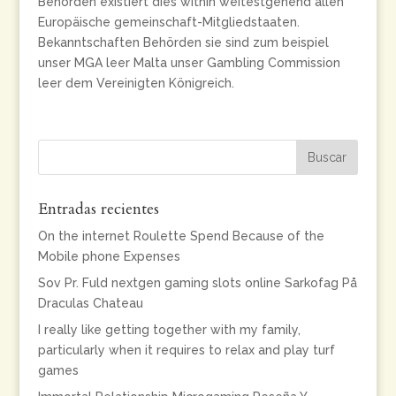
Behörden existiert dies within weitestgehend allen
Europäische gemeinschaft-Mitgliedstaaten.
Bekanntschaften Behörden sie sind zum beispiel
unser MGA leer Malta unser Gambling Commission
leer dem Vereinigten Königreich.
Entradas recientes
On the internet Roulette Spend Because of the
Mobile phone Expenses
Sov Pr. Fuld nextgen gaming slots online Sarkofag På
Draculas Chateau
I really like getting together with my family,
particularly when it requires to relax and play turf
games