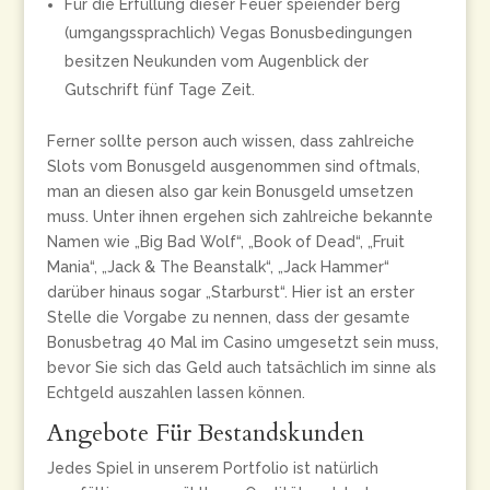
Für die Erfüllung dieser Feuer speiender berg
(umgangssprachlich) Vegas Bonusbedingungen
besitzen Neukunden vom Augenblick der
Gutschrift fünf Tage Zeit.
Ferner sollte person auch wissen, dass zahlreiche
Slots vom Bonusgeld ausgenommen sind oftmals,
man an diesen also gar kein Bonusgeld umsetzen
muss. Unter ihnen ergehen sich zahlreiche bekannte
Namen wie „Big Bad Wolf“, „Book of Dead“, „Fruit
Mania“, „Jack & The Beanstalk“, „Jack Hammer“
darüber hinaus sogar „Starburst“. Hier ist an erster
Stelle die Vorgabe zu nennen, dass der gesamte
Bonusbetrag 40 Mal im Casino umgesetzt sein muss,
bevor Sie sich das Geld auch tatsächlich im sinne als
Echtgeld auszahlen lassen können.
Angebote Für Bestandskunden
Jedes Spiel in unserem Portfolio ist natürlich