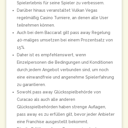
Spielerlebnis für seine Spieler zu verbessern.
Darüber hinaus veranstaltet Vulkan Vegas
regelmäßig Casino Turniere, an denen alle User
teilnehmen können.
Auch bei dem Baccarat gilt pass away Regelung
40-maliges umsetzen bei einem Prozentsatz von
15%.
Daher ist es empfehlenswert, wenn
Einzelpersonen die Bedingungen und Konditionen
durch jedem Angebot verbunden sind, um noch
eine einwandfreie und angenehme Spielerfahrung
zu garantieren.
Sowohl pass away Glücksspielbehörde von
Curacao als auch alle anderen
Glücksspielbehörden haben strenge Auflagen,
pass away es zu erfüllen gilt, bevor jeder Anbieter
eine Franchise ausgestellt bekommt.