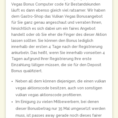
Vegas Bonus Computer code für Bestandskunden
läuft es dann ebenso gleich viel ratsamer. Wir haben
dem Gastro-Shop das Vulkan Vegas Bonusangebot
für Sie ganz genau angeschaut und verraten Ihnen,
hinsichtlich es sich dabei um ein faires Angebot
handelt oder ob Sie eher die Finger des dieser Aktion
lassen sollten. Sie können den Bonus lediglich
innerhalb der ersten 4 Tage nach der Registrierung
ankurbeln. Das heißt, wenn Sie innerhalb vonseiten 4
Tagen aufgrund Ihrer Registrierung Ihre erste
Einzahlung tätigen müssen, die sie für den Deposit
Bonus qualifiziert.
Neben all dem können diejenigen, die einen vulkan
vegas aktionscode besitzen, auch von sonstigen
vulkan vegas aktionscode profitieren.
Im Einigung zu vielen Mitbewerbern, bei denen
dieser Bonusbetrag nur 35 Mal umgesetzt werden
muss, ist passes away gerade noch dieses fairer