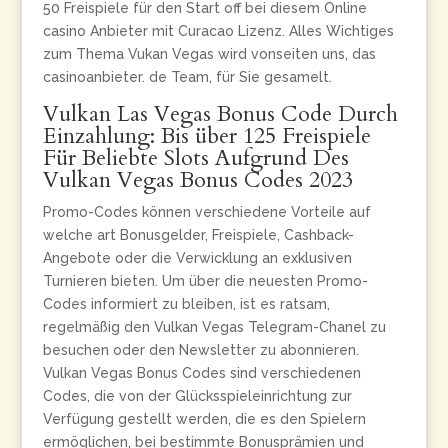
50 Freispiele für den Start off bei diesem Online
casino Anbieter mit Curacao Lizenz. Alles Wichtiges
zum Thema Vukan Vegas wird vonseiten uns, das
casinoanbieter. de Team, für Sie gesamelt.
Vulkan Las Vegas Bonus Code Durch
Einzahlung: Bis über 125 Freispiele
Für Beliebte Slots Aufgrund Des
Vulkan Vegas Bonus Codes 2023
Promo-Codes können verschiedene Vorteile auf
welche art Bonusgelder, Freispiele, Cashback-
Angebote oder die Verwicklung an exklusiven
Turnieren bieten. Um über die neuesten Promo-
Codes informiert zu bleiben, ist es ratsam,
regelmäßig den Vulkan Vegas Telegram-Chanel zu
besuchen oder den Newsletter zu abonnieren.
Vulkan Vegas Bonus Codes sind verschiedenen
Codes, die von der Glücksspieleinrichtung zur
Verfügung gestellt werden, die es den Spielern
ermöglichen, bei bestimmte Bonusprämien und