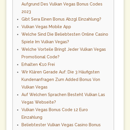
Aufgrund Des Vulkan Vegas Bonus Codes
2023
Gibt Sera Einen Bonus Abzgl Einzahlung?
Vulkan Vegas Mobile App
Welche Sind Die Beliebtesten Online Casino
Spiele Im Vulkan Vegas?
Welche Vorteile Bringt Jeder Vulkan Vegas
Promotional Code?
Erhalten €10 Frei
Wir Klären Gerade Auf: Die 3 Häufigsten
Kundenanfragen Zum Added Bonus Von
Vulkan Vegas
Auf Welchen Sprachen Besteht Vulkan Las
Vegas Webseite?
Vulkan Vegas Bonus Code 12 Euro
Einzahlung
Beliebtester Vulkan Vegas Casino Bonus