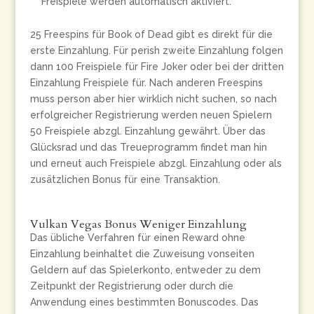
Freispiele werden automatisch aktiviert.
25 Freespins für Book of Dead gibt es direkt für die
erste Einzahlung. Für perish zweite Einzahlung folgen
dann 100 Freispiele für Fire Joker oder bei der dritten
Einzahlung Freispiele für. Nach anderen Freespins
muss person aber hier wirklich nicht suchen, so nach
erfolgreicher Registrierung werden neuen Spielern
50 Freispiele abzgl. Einzahlung gewährt. Über das
Glücksrad und das Treueprogramm findet man hin
und erneut auch Freispiele abzgl. Einzahlung oder als
zusätzlichen Bonus für eine Transaktion.
Vulkan Vegas Bonus Weniger Einzahlung
Das übliche Verfahren für einen Reward ohne
Einzahlung beinhaltet die Zuweisung vonseiten
Geldern auf das Spielerkonto, entweder zu dem
Zeitpunkt der Registrierung oder durch die
Anwendung eines bestimmten Bonuscodes. Das