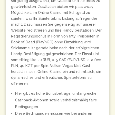
sorgfältig ausgewählt, um Qualität und Justness zu
gewährleisten. Zusätzlich bieten wir pass away
Möglichkeit, im Online Casino mit Echtgeld zu
spielen, was Ihr Spielerlebnis bislang aufregender
macht. Dazu müssen Sie gegenseitig auf unserer
Website registrieren und Ihre Handy bestätigen. Der
Registrierungsbonus in Form von fifty Freispielen in
Book of Dead (Play’nGO) ohne Einzahlung wird
$nickname ist gerade beim nach der erfolgreichen
Handy-Bestätigung gutgeschrieben. Der Einsatz ist
something like 20 RUB, 0. 5 CAD/EUR/USD, 2. a few
PLN, 40 KZT per Spin. Vulkan Vegas lädt Gast
herzlich in sein Online-Casino ein und rühmt sich, ein
dynamisches und erfreuliches Spielerlebnis zu
offerieren.
Hier gibt es hohe Bonusbeträge, umfangreiche
Cashback-Aktionen sowie verhältnismäßig faire
Bedingungen.
Diese Bedingungen müssen wie bei anderen