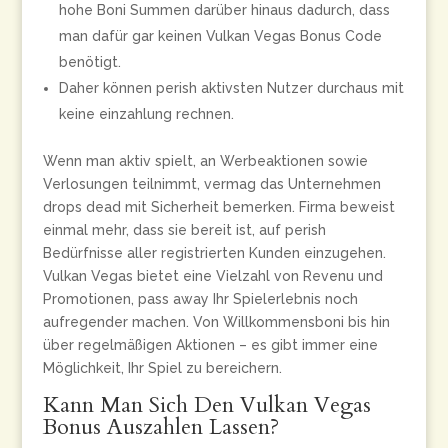
hohe Boni Summen darüber hinaus dadurch, dass
man dafür gar keinen Vulkan Vegas Bonus Code
benötigt.
Daher können perish aktivsten Nutzer durchaus mit
keine einzahlung rechnen.
Wenn man aktiv spielt, an Werbeaktionen sowie
Verlosungen teilnimmt, vermag das Unternehmen
drops dead mit Sicherheit bemerken. Firma beweist
einmal mehr, dass sie bereit ist, auf perish
Bedürfnisse aller registrierten Kunden einzugehen.
Vulkan Vegas bietet eine Vielzahl von Revenu und
Promotionen, pass away Ihr Spielerlebnis noch
aufregender machen. Von Willkommensboni bis hin
über regelmäßigen Aktionen – es gibt immer eine
Möglichkeit, Ihr Spiel zu bereichern.
Kann Man Sich Den Vulkan Vegas
Bonus Auszahlen Lassen?