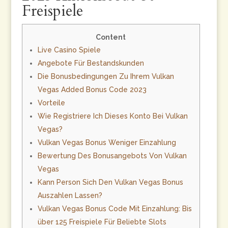
Freispiele
Content
Live Casino Spiele
Angebote Für Bestandskunden
Die Bonusbedingungen Zu Ihrem Vulkan
Vegas Added Bonus Code 2023
Vorteile
Wie Registriere Ich Dieses Konto Bei Vulkan
Vegas?
Vulkan Vegas Bonus Weniger Einzahlung
Bewertung Des Bonusangebots Von Vulkan
Vegas
Kann Person Sich Den Vulkan Vegas Bonus
Auszahlen Lassen?
Vulkan Vegas Bonus Code Mit Einzahlung: Bis
über 125 Freispiele Für Beliebte Slots