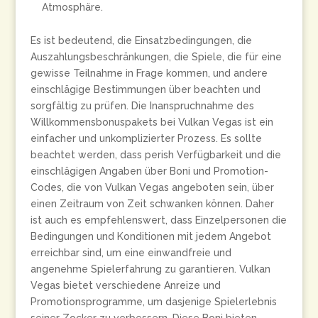
Atmosphäre.
Es ist bedeutend, die Einsatzbedingungen, die
Auszahlungsbeschränkungen, die Spiele, die für eine
gewisse Teilnahme in Frage kommen, und andere
einschlägige Bestimmungen über beachten und
sorgfältig zu prüfen. Die Inanspruchnahme des
Willkommensbonuspakets bei Vulkan Vegas ist ein
einfacher und unkomplizierter Prozess. Es sollte
beachtet werden, dass perish Verfügbarkeit und die
einschlägigen Angaben über Boni und Promotion-
Codes, die von Vulkan Vegas angeboten sein, über
einen Zeitraum von Zeit schwanken können. Daher
ist auch es empfehlenswert, dass Einzelpersonen die
Bedingungen und Konditionen mit jedem Angebot
erreichbar sind, um eine einwandfreie und
angenehme Spielerfahrung zu garantieren. Vulkan
Vegas bietet verschiedene Anreize und
Promotionsprogramme, um dasjenige Spielerlebnis