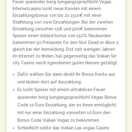
Feuer speiender berg (umgangssprachlich) Vegas
Internetcasino lockt neue Kunden mit einem
Einzahlungsbonus von bis zu 1510€ mit einer
Staffelung von zwei Einzahlungen. Bei der zweiten
Einzahlung zwischen 15€ und 500€ bekommen
Spieler einen Added bonus von 150%. Neukunden
bekommen 50 Freispiele für den Slot Dead or Alive 2
gleich bei der Anmeldung. Erst seit wenigen Jahren
im Internet zu finden, hat gegenseitig das Vulkan Sin
city Casino rasch irgendeinen guten Namen getätigt.
Dafür wählen Sie dann direkt Ihr Bonus Konto aus
und klicken dort auf Auszahlung.
Es lockt Spieler mit einem attraktiven Feuer
speiender berg (umgangssprachlich) Vegas Bonus
Code 10 Euro Einzahlung, der es ihnen ermöglicht,
mit nur einer Einzahlung vonseiten 10 Euro den
Bonus Code Vulkan Vegas zu bekommen.
Schließlich sollte das Vulkan Las vegas Casino