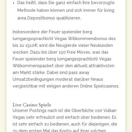
Das heißt, dass Sie ganz einfach Ihre bevorzugte
Methode haben können und sich immer für living
area Depositbonus qualifizieren.
Insbesondere der Feuer speiender berg
(umgangssprachlich) Vegas Willkommensbonus des
bis zu 1510€ wird die Neugierde vieler Neukunden
wecken. Dazu bis über 150 Free Moves, was das
Feuer speiender berg (umgangssprachlich) Vegas
Willkommenspacket über den aktuell attraktivsten
am Markt stärke. Dabei sind pass away
Umsatzbedingungen moderat darüber hinaus
vergleichbar mit einigen anderen Online Spielcasinos.
Live Casino Spiele
Unserer Postings nach ist die Oberfläche von Vulkan
Vegas sehr erfreulich und einfach über bedienen. Es
ist sehr einfach zu bedienen, auch für diejenigen, die
zu dem ersten Mal das Konto auf ihrer solchen