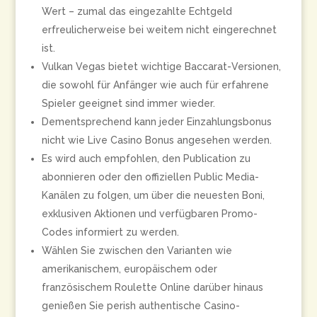
Wert – zumal das eingezahlte Echtgeld
erfreulicherweise bei weitem nicht eingerechnet
ist.
Vulkan Vegas bietet wichtige Baccarat-Versionen,
die sowohl für Anfänger wie auch für erfahrene
Spieler geeignet sind immer wieder.
Dementsprechend kann jeder Einzahlungsbonus
nicht wie Live Casino Bonus angesehen werden.
Es wird auch empfohlen, den Publication zu
abonnieren oder den offiziellen Public Media-
Kanälen zu folgen, um über die neuesten Boni,
exklusiven Aktionen und verfügbaren Promo-
Codes informiert zu werden.
Wählen Sie zwischen den Varianten wie
amerikanischem, europäischem oder
französischem Roulette Online darüber hinaus
genießen Sie perish authentische Casino-