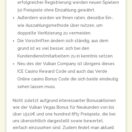
erfolgreicher Registrierung werden neuen Spielern
50 Freispiele ohne Einzahlung gewährt.
Außerdem würden wir Ihnen raten, dieselbe Ein-,
wie Auszahlungsmethode über nutzen, um
doppelte Verifizierung zu vermeiden.
Die Vorschriften ändern sich ständig, aus dem
grund ist es viel besser, sich bei den
Kundendienstmitarbeitern zu in kenntnis setzen.
Neu des der Vulkan Company ist übrigens dieses
ICE Casino Reward Code und auch das Verde
Online casino Bonus Code die sich beide eindeutig
sehen lassen muss.
Nicht zuletzt aufgrund interessanter Bonusaktionen
wie der Vulkan Vegas Bonus für Neukunden von bis
über 1510€ und one hundred fifty Freispiele, die bei
uns übersichtlich dargestellt sowie bewertet,
einfach einzusehen sind. Zudem findet man aktuell