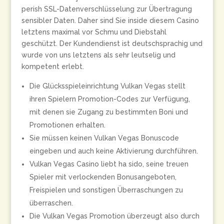
perish SSL-Datenverschlüsselung zur Übertragung
sensibler Daten. Daher sind Sie inside diesem Casino
letztens maximal vor Schmu und Diebstahl
geschützt. Der Kundendienst ist deutschsprachig und
wurde von uns letztens als sehr leutselig und
kompetent erlebt.
Die Glücksspieleinrichtung Vulkan Vegas stellt
ihren Spielern Promotion-Codes zur Verfügung,
mit denen sie Zugang zu bestimmten Boni und
Promotionen erhalten.
Sie müssen keinen Vulkan Vegas Bonuscode
eingeben und auch keine Aktivierung durchführen.
Vulkan Vegas Casino liebt ha sido, seine treuen
Spieler mit verlockenden Bonusangeboten,
Freispielen und sonstigen Überraschungen zu
überraschen.
Die Vulkan Vegas Promotion überzeugt also durch