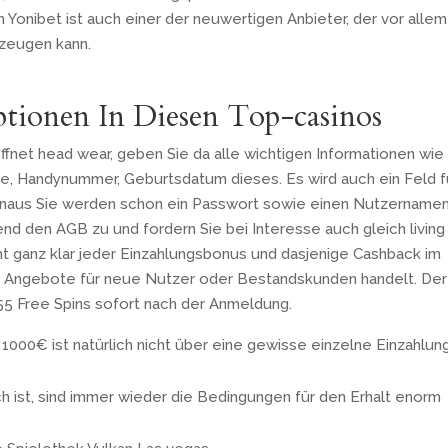
onibet ist auch einer der neuwertigen Anbieter, der vor allem
zeugen kann.
tionen In Diesen Top-casinos
net head wear, geben Sie da alle wichtigen Informationen wie
se, Handynummer, Geburtsdatum dieses. Es wird auch ein Feld f
hinaus Sie werden schon ein Passwort sowie einen Nutzername
nd den AGB zu und fordern Sie bei Interesse auch gleich living
ht ganz klar jeder Einzahlungsbonus und dasjenige Cashback im
um Angebote für neue Nutzer oder Bestandskunden handelt. Der
5 Free Spins sofort nach der Anmeldung.
00€ ist natürlich nicht über eine gewisse einzelne Einzahlun
h ist, sind immer wieder die Bedingungen für den Erhalt enorm