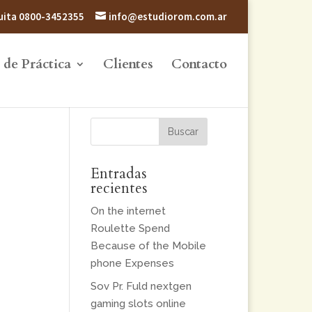
atuita 0800-3452355
info@estudiorom.com.ar
 de Práctica
Clientes
Contacto
Entradas
recientes
On the internet
Roulette Spend
Because of the Mobile
phone Expenses
Sov Pr. Fuld nextgen
gaming slots online