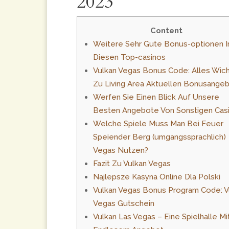
2023
Content
Weitere Sehr Gute Bonus-optionen I
Diesen Top-casinos
Vulkan Vegas Bonus Code: Alles Wich
Zu Living Area Aktuellen Bonusange
Werfen Sie Einen Blick Auf Unsere
Besten Angebote Von Sonstigen Cas
Welche Spiele Muss Man Bei Feuer
Speiender Berg (umgangssprachlich)
Vegas Nutzen?
Fazit Zu Vulkan Vegas
Najlepsze Kasyna Online Dla Polski
Vulkan Vegas Bonus Program Code: V
Vegas Gutschein
Vulkan Las Vegas – Eine Spielhalle Mi