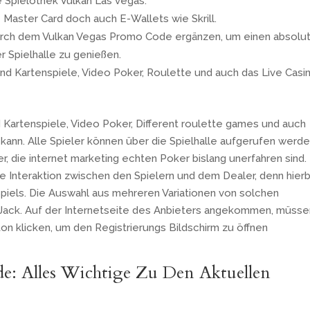
e Spielothek Vulkan Las vegas.
 Master Card doch auch E-Wallets wie Skrill.
urch dem Vulkan Vegas Promo Code ergänzen, um einen absolu
Spielhalle zu genießen.
d Kartenspiele, Video Poker, Roulette und auch das Live Casi
Kartenspiele, Video Poker, Different roulette games und auch
kann. Alle Spieler können über die Spielhalle aufgerufen werde
r, die internet marketing echten Poker bislang unerfahren sind.
e Interaktion zwischen den Spielern und dem Dealer, denn hierb
Spiels. Die Auswahl aus mehreren Variationen von solchen
k Jack. Auf der Internetseite des Anbieters angekommen, müsse
ton klicken, um den Registrierungs Bildschirm zu öffnen
e: Alles Wichtige Zu Den Aktuellen