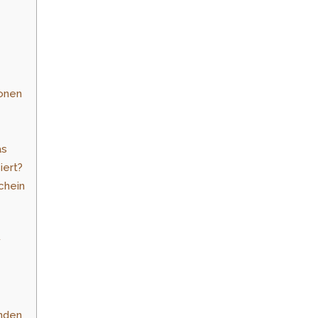
onen
as
ert?
chein
y
nden