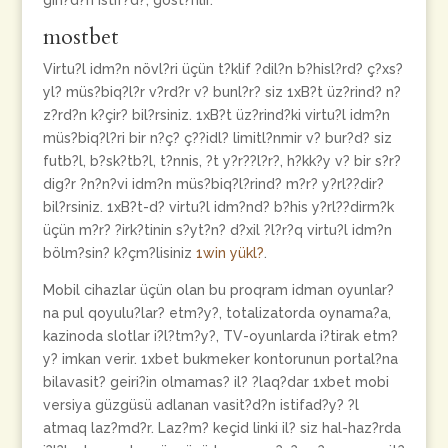
giri?d?n istif?d?, göst?rilir.
mostbet
Virtu?l idm?n növl?ri üçün t?klif ?dil?n b?hisl?rd? ç?xs?
yl? müs?biq?l?r v?rd?r v? bunl?r? siz 1xB?t üz?rind? n?
z?rd?n k?çir? bil?rsiniz. 1xB?t üz?rind?ki virtu?l idm?n
müs?biq?l?ri bir n?ç? ç??idl? limitl?nmir v? bur?d? siz
futb?l, b?sk?tb?l, t?nnis, ?t y?r??l?r?, h?kk?y v? bir s?r?
dig?r ?n?n?vi idm?n müs?biq?l?rind? m?r? y?rl??dir?
bil?rsiniz. 1xB?t-d? virtu?l idm?nd? b?his y?rl??dirm?k
üçün m?r? ?irk?tinin s?yt?n? d?xil ?l?r?q virtu?l idm?n
bölm?sin? k?çm?lisiniz
1win yükl?
.
Mobil cihazlar üçün olan bu proqram idman oyunlar?
na pul qoyulu?lar? etm?y?, totalizatorda oynama?a,
kazinoda slotlar i?l?tm?y?, TV-oyunlarda i?tirak etm?
y? imkan verir. 1xbet bukmeker kontorunun portal?na
bilavasit? geiri?in olmamas? il? ?laq?dar 1xbet mobi
versiya güzgüsü adlanan vasit?d?n istifad?y? ?l
atmaq laz?md?r. Laz?m? keçid linki il? siz hal-haz?rda