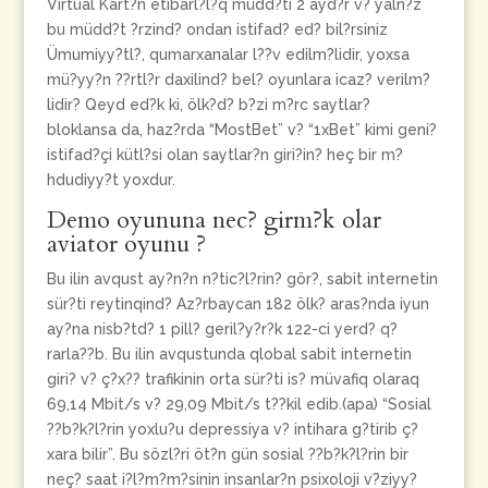
Virtual Kart?n etibarl?l?q müdd?ti 2 ayd?r v? yaln?z
bu müdd?t ?rzind? ondan istifad? ed? bil?rsiniz
Ümumiyy?tl?, qumarxanalar l??v edilm?lidir, yoxsa
mü?yy?n ??rtl?r daxilind? bel? oyunlara icaz? verilm?
lidir? Qeyd ed?k ki, ölk?d? b?zi m?rc saytlar?
bloklansa da, haz?rda “MostBet” v? “1xBet” kimi geni?
istifad?çi kütl?si olan saytlar?n giri?in? heç bir m?
hdudiyy?t yoxdur.
Demo oyununa nec? girm?k olar
aviator oyunu ?
Bu ilin avqust ay?n?n n?tic?l?rin? gör?, sabit internetin
sür?ti reytinqind? Az?rbaycan 182 ölk? aras?nda iyun
ay?na nisb?td? 1 pill? geril?y?r?k 122-ci yerd? q?
rarla??b. Bu ilin avqustunda qlobal sabit internetin
giri? v? ç?x?? trafikinin orta sür?ti is? müvafiq olaraq
69,14 Mbit/s v? 29,09 Mbit/s t??kil edib.(apa) “Sosial
??b?k?l?rin yoxlu?u depressiya v? intihara g?tirib ç?
xara bilir”. Bu sözl?ri öt?n gün sosial ??b?k?l?rin bir
neç? saat i?l?m?m?sinin insanlar?n psixoloji v?ziyy?