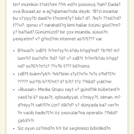
tin? mümkün t?sirl?rini ??rh ed?n psixoloq ?lah? Dada?
ova Busaat.az-a aç?qlamas?nda deyib. “B?zi insanlar
bu v?ziyy?ti daxil?n t?nziml?y? bils? d?, ?ks?r ??xsl?rd?
t??vi?, qorxu v? narahatl?q kimi hallar özünü göst?rm?
y? ba?lad?.Günümüzd? bir çox insanda, xüsus?n
yeniyetm? v? g?ncl?rin internet as?l?l??? var.
B?nusl?r, 1xB?t ?r?m?sy?n k?du h?qq?nd? ?tr?fl? m?
lum?t? bur?d?n ?ld? ?d? v? 1xB?t ?r?m?k?du h?qq?
nd? su?ll?r?n?z? ??v?b t??? bil?rsiniz.
1xB?t bukm?yk?r ?irk?tinin s?yt?n?n ?s?s s?hif?l?ri
????? sür?tli b??l?nt? il? b?l? t?z ??kild? yükl?nir.
«Busaat» Media Qrupu sayt v? günd?lik bülletenl?r
vasit?si il? siyas?t, iqtisadiyyat, c?miyy?t, idman, m?
d?niyy?t sah?l?ri üzr? ölk?d? v? dünyada ba? ver?n
?n vacib hadis?l?ri öz oxucular?na operativ ??kild?
çatd?r?r.
Siz oyun üz?rind?n h?r bir seçiminizi bitirdikd?n