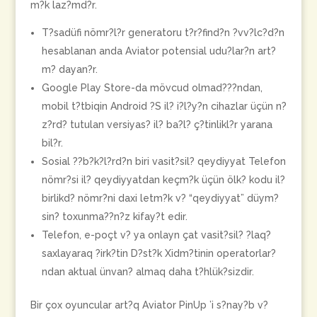
m?k laz?md?r.
T?sadüfi nömr?l?r generatoru t?r?find?n ?vv?lc?d?n
hesablanan anda Aviator potensial udu?lar?n art?
m? dayan?r.
Google Play Store-da mövcud olmad???ndan,
mobil t?tbiqin Android ?S il? i?l?y?n cihazlar üçün n?
z?rd? tutulan versiyas? il? ba?l? ç?tinlikl?r yarana
bil?r.
Sosial ??b?k?l?rd?n biri vasit?sil? qeydiyyat Telefon
nömr?si il? qeydiyyatdan keçm?k üçün ölk? kodu il?
birlikd? nömr?ni daxi letm?k v? “qeydiyyat” düym?
sin? toxunma??n?z kifay?t edir.
Telefon, e-poçt v? ya onlayn çat vasit?sil? ?laq?
saxlayaraq ?irk?tin D?st?k Xidm?tinin operatorlar?
ndan aktual ünvan? almaq daha t?hlük?sizdir.
Bir çox oyuncular art?q Aviator PinUp ’i s?nay?b v?