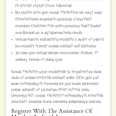
l?r b?r?d? s?ytd? t?svir ?dilmi?dir.
Bu sözl?ri öt?n gün sosial ??b?k?l?rin bir neç? saat
i?l?m?m?sinin insanlar?n psixoloji v?ziyy?tin?
mümkün t?sirl?rini ??rh ed?n psixoloq ?lah? Dada?
ova Busaat.az-a aç?qlamas?nda deyib.
Virtual Kart?n etibarl?l?q müdd?ti 2 ayd?r v? yaln?z
bu müdd?t ?rzind? ondan istifad? ed? bil?rsiniz
30-dan çox virtual idman mövcuddur (futbol, ??
xokkey, tennis v? daha çox).
Sosial ??b?k?l?r uzun müdd?tdir ki, h?yat?m?za daxil
olub v? ondan h?rt?r?fli istifad? edilir. Öt?n gün ya?
anan m?hdudiyy?t fonunda bir çox insan alternativ
yollar axtard? v? ya ba?qa i?l?rl? m???ul oldu.
Ümumiyy?tl?, sosial ??b?k?l?r? m?hdudiyy?t h?mi??lik
olsa bel?, insanlar buna zamanla adaptasiya olacaq.
Register With The Assistance Of