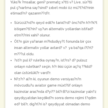
Yüks?k ?msallar, geni? prematç x?tti v? Live, sür?tli
pul ç?xartma say?sind? 1xbet mobi öz mü?t?ril?rinin
etimad?n? qazanm??d?r.
Sürücül?rd?n qeyd edil?n tarixl?rd? önc?d?n h?r?k?t
istiqam?tl?rin? uy?un alternativ yollardan istifad?
etm?l?rini xahi? olunur.
Öt?n gün ya?anan m?hdudiyy?t fonunda bir çox
insan alternativ yollar axtard? v? ya ba?qa i?l?rl?
m???ul oldu.
?st?r pul il? ruletka oynay?n, ist?rs? d? pulsuz
onlayn ruletkan? seçin, h?r ikisi üçün aç?q ??kild?
olan üstünlükl?r vard?r.
N?z?r? al?n ki, oyunun demo versiyas?n?n
mövcudlu?u aviator game müxt?lif onlayn
kazinolar aras?nda d?yi?? bil?r.B?zi kazinolar yaln?z
qeydiyyatdan keçdikd?n sonra demo rejimi t?qdim
ed? bil?r, dig?rl?ri is? qeydiyyat olmadan demo