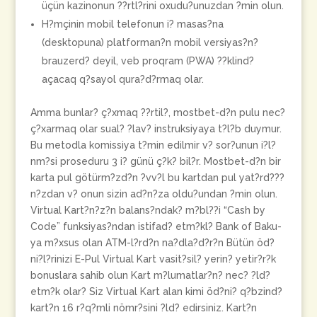
üçün kazinonun ??rtl?rini oxudu?unuzdan ?min olun.
H?mçinin mobil telefonun i? masas?na
(desktopuna) platforman?n mobil versiyas?n?
brauzerd? deyil, veb proqram (PWA) ??klind?
açacaq q?sayol qura?d?rmaq olar.
Amma bunlar? ç?xmaq ??rtil?, mostbet-d?n pulu nec?
ç?xarmaq olar sual? ?lav? instruksiyaya t?l?b duymur.
Bu metodla komissiya t?min edilmir v? sor?unun i?l?
nm?si proseduru 3 i? günü ç?k? bil?r. Mostbet-d?n bir
karta pul götürm?zd?n ?vv?l bu kartdan pul yat?rd???
n?zdan v? onun sizin ad?n?za oldu?undan ?min olun.
Virtual Kart?n?z?n balans?ndak? m?bl??i “Cash by
Code” funksiyas?ndan istifad? etm?kl? Bank of Baku-
ya m?xsus olan ATM-l?rd?n na?dla?d?r?n Bütün öd?
ni?l?rinizi E-Pul Virtual Kart vasit?sil? yerin? yetir?r?k
bonuslara sahib olun Kart m?lumatlar?n? nec? ?ld?
etm?k olar? Siz Virtual Kart alan kimi öd?ni? q?bzind?
kart?n 16 r?q?mli nömr?sini ?ld? edirsiniz. Kart?n