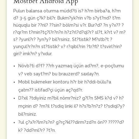
Mostbet Android App
Pulun balansa oturma müdd?ti is? h?m birba?a, h?m
d? 3-5 gün ç?k? bil?r. Bukm?yk?rin v?b s?yt?nd? t?m
hüquqlu bir ??nl? ??sin? bölm?si v?r. Bur?d? ?n y?x?? ?
r?qr?m t?min?tç?l?r?n?n h?z?rl?d?ql?r? sl?t, k?rt v? m?
s? ?yunl?r? ?yn?y? bil?rsiniz. St?tistik? M?stb?t ?
yunçul?r?n?n st?tistik? v? r?qibl?rin ?tr?fl? t?svirl?rin?
giri? imk?n? y?xdur.
Növb?ti d?f? ??rh yazmaq üçün ad?m?, e-poçtumu
v? veb sayt?m? bu brauzerd? saxlay?n.
Mobil bukmeker kontoru h?r bir h?ddi-bülu?a
çatm?? istifad?çi üçün aç?qd?r.
D?xil ?tdiyiniz m?bil nömr?niz? g?l?n SMS k?d v? h?
mçinin d? ?m?il t?sdiq linki il? h?s?b?n?z? t?sdiql?y?
bil?rsiniz.
?ul ç?x?r?lm?s?n? g?rç?kl??dirm?zd?n ön?? ?????d?
k? ?dd?ml?r? ?t?n.