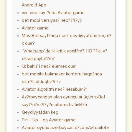
Android App
win veb sayt?nda Aviator game
bet mobi versiyas? nec? i?l?yir
Aviator game
MostBet sayt?nda nec? qeydiyyatdan keçm?
k olar?
“Whatsapp”da iki kritik yenil?m?: HD ??kil v?
ekran payla??m?
Ilk bahis’ i nec? elemek olar
bet mobile bukmeker kontoru haqq?nda
bilm?li olduqlar?n?z
Aviator alqoritm nec? hesablan?r
Az?rbaycandan olan oyunçular üçün 1xBet
sayt?n?n i?l?y?n alternativ linkl?ri
Qeydiyyatdan keç
Pin – Up – da Aviator game
Aviator oyunu azerbaycan q?za «Avtopilot»