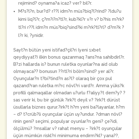
rejimind? oynama?a icaz? ver? bil?r.
M?s?l?n, bur?d? r??l idm?n müs?biq?l?rind? ?ldu?u
kimi liq?l?r, ç?m?i?n?tl?r, kub?kl?r v?r v? b?his m?rk?
tl?ri r??l idm?n müs?biq?sind?ki m?rk?tl?rl? d?m?k ?
l?r ki, ?ynidir.
Sayt?n bütün yeni istifad?çil?ri (yeni 1xbet
qeydiyyat?) ilkin bonus qazanmaq ?ans?na sahibdirl?r.
B?zi hallarda is? bunun ruletka oyunlar?na aid olub
olmayaca?? bonusun ??rtl?ri bölm?sind? yer al?r.
Oyunçular?n t?bi?tind?n as?l? olaraq bir çox pul
qazand?ran ruletka m?rc növl?ri vard?r. Amma yüks?k
profilli qalmaqallar olmadan u?urlu f?aliyy?t dem?y? ?
sas verir ki, bu bir günlük ?irk?t deyil v? ?irk?t dürüst
üsullarla biznes qurur.?irk?t h?m yeni ba?layanlar, h?m
– d? t?crüb?li oyunçular üçün uy?undur. ?dman növl?
rinin geni? seçimi, populyar oyunlar?n geni? çe?idi,
ölçülmü? ?msallar v? rahat menyu – ?irk?t oyunçular
üçün mümkün riskl?ri minimuma endirm?kl? yana??,