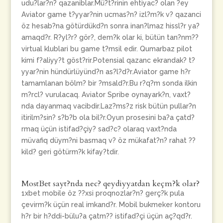
udu?lar?n? qazaniblar.Mü?t?rinin ehtiyac? olan ?ey
Aviator game t?yyar?nin ucmas?n? izl?m?k v? qazanci
öz hesab?na götürdükd?n sonra inan?lmaz hissl?r ya?
amaqd?r. R?yl?r? gör?, dem?k olar ki, bütün tan?nm??
virtual klublari bu game t?msil edir. Qumarbaz pilot
kimi f?aliyy?t göst?rir.Potensial qazanc ekrandak? t?
yyar?nin hündürlüyünd?n as?l?d?r.Aviator game h?r
tamamlanan bölm? bir ?msald?r.Bu r?q?m sonda ilkin
m?rcl? vurulacaq. Aviator Spribe oynayark?n, vaxt?
nda dayanmaq vacibdir.Laz?ms?z risk bütün pullar?n
itirilm?sin? s?b?b ola bil?r.Oyun prosesini ba?a çatd?
rmaq üçün istifad?çiy? sad?c? olaraq vaxt?nda
müvafiq düym?ni basmaq v? öz mükafat?n? rahat ??
kild? geri götürm?k kifay?tdir.
MostBet sayt?nda nec? qeydiyyatdan keçm?k olar?
1xbet mobile öz ??xsi proqnozlar?n? gerç?k pula
çevirm?k üçün real imkand?r. Mobil bukmeker kontoru
h?r bir h?ddi-bülu?a çatm?? istifad?çi üçün aç?qd?r.