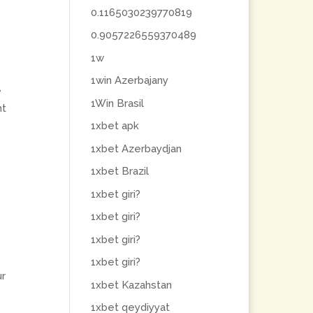
0.1165030239770819
0.9057226559370489
1w
1win Azerbajany
e
1Win Brasil
nt
1xbet apk
1xbet Azerbaydjan
1xbet Brazil
1xbet giri?
1xbet giri?
1xbet giri?
1xbet giri?
ur
1xbet Kazahstan
1xbet qeydiyyat