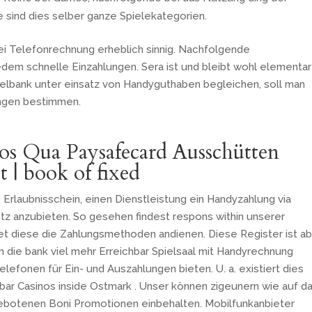
e sind dies selber ganze Spielekategorien.
 bei Telefonrechnung erheblich sinnig. Nachfolgende
edem schnelle Einzahlungen. Sera ist und bleibt wohl elementar
Spielbank unter einsatz von Handyguthaben begleichen, soll man
ungen bestimmen.
nos Qua Paysafecard Ausschütten
 | book of fixed
Erlaubnisschein, einen Dienstleistung ein Handyzahlung via
etz anzubieten. So gesehen findest respons within unserer
et diese die Zahlungsmethoden andienen. Diese Register ist a
ch die bank viel mehr Erreichbar Spielsaal mit Handyrechnung
lefonen für Ein- und Auszahlungen bieten. U. a. existiert dies
bar Casinos inside Ostmark . Unser können zigeunern wie auf d
ngebotenen Boni Promotionen einbehalten. Mobilfunkanbieter