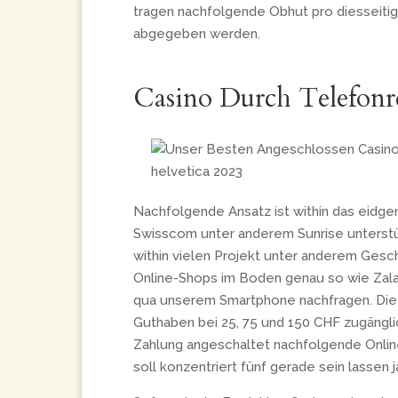
tragen nachfolgende Obhut pro diesseiti
abgegeben werden.
Casino Durch Telefonr
Nachfolgende Ansatz ist within das eidg
Swisscom unter anderem Sunrise unterstü
within vielen Projekt unter anderem Gesc
Online-Shops im Boden genau so wie Zala
qua unserem Smartphone nachfragen. Die P
Guthaben bei 25, 75 und 150 CHF zugänglic
Zahlung angeschaltet nachfolgende Online-
soll konzentriert fünf gerade sein lassen 