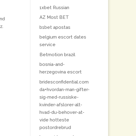
1xbet Russian
AZ Most BET
und
z.
b1bet apostas
e
belgium escort dates
service
Betmotion brazil
bosnia-and-
herzegovina escort
bridesconfidential.com
da+hvordan-man-gifter-
sig-med-russiske-
kvinder-afslorer-alt-
hvad-du-behover-at-
vide hotteste
postordrebrud