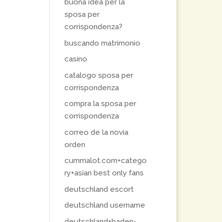
buona idea per la
sposa per
corrispondenza?
buscando matrimonio
casino
catalogo sposa per
corrispondenza
compra la sposa per
corrispondenza
correo de la novia
orden
cummalot.com+catego
ry+asian best only fans
deutschland escort
deutschland username
deutschland+baden-