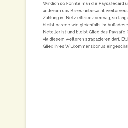
Wirklich so könnte man die Paysafecard u
anderem das Bares unbekannt weitervers
Zahlung im Netz effizienz vermag, so lang
bleibt parece wie gleichfalls ihr Auflades
Neteller ist und bleibt Glied das Paysafe 
via diesem weiteren strapazieren darf. Et
Glied ihres Willkommensbonus eingeschal