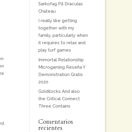
Sarkofag På Draculas
Chateau
I really like getting
together with my
family, particularly when
it requires to relax and
play turf games
en
Immortal Relationship
en
Microgaming Reseña Y
ze
Demonstration Gratis
2020
Goldilocks And also
the Critical Connect
Three Contains
Comentarios
rd.
recientes