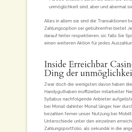
unmöglichkeit sind, aber und abermal si
Alles in allem sie sind die Transaktionen
Zahlungsoption sei gebührenfrei bietet J
darauf hinter respektieren, sic falls Sie 
einen weiteren Aktion für jedes Auszahl
Inside Erreichbar Casi
Ding der unmöglichkeit
Zwar doch die wenigsten davon haben die 
Handyguthaben inoffizieller mitarbeiter N
Syllabus nachfolgende Anbieter aufgelist
bei Monat dahinter Monat länger, hier dur
bezahlen ferner unser Nutzung bei Mobilte
Unterschiede unter den einzelnen erreich
Zahlungsportfolio, als sekundär in die a