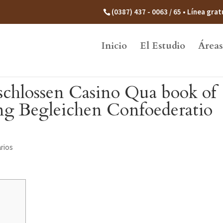
(0387) 437 - 0063 / 65 • Línea gr
Inicio
El Estudio
Áreas
chlossen Casino Qua book of
g Begleichen Confoederatio
rios