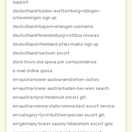
support
deutschland+baden-wurttemberg+villingen-
schwenningen sign up
deutschland+bayern+erlangen username
deutschland+brandenburg+cottbus reviews
deutschland+rheinland-pfalz+mainz sign up
deutschland+sachsen escort
dove trovo una sposa per corrispondenza
e-mail ordine sposa
en+austria+lower-austria+amstetten visitors
en+austria+lower-austria+baden-bei-wien search
en+austria+tyrol+innsbruck escort girl
en+austria+vienna-state+vienna best escort service
en+category+tyrol+kufstein+percian escort girl
en+germany+lower-saxony+hildesheim escort girls