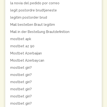
la novia del pedido por correo
legit postordre brudtjeneste
legitim postorder brud
Mail bestellen Braut legitim
Mail in der Bestellung Brautdefinition
mostbet apk
mostbet az 90
Mostbet Azerbaijan
Mostbet Azerbaycan
mostbet giri?
mostbet giri?
mostbet giri?
mostbet giri?
mostbet giri?
mostbet giri?