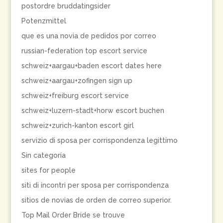
postordre bruddatingsider
Potenzmittel
que es una novia de pedidos por correo
russian-federation top escort service
schweiz+aargau+baden escort dates here
schweiz+aargau+zofingen sign up
schweiz+freiburg escort service
schweiz+luzern-stadt+horw escort buchen
schweiz+zurich-kanton escort girl
servizio di sposa per corrispondenza legittimo
Sin categoría
sites for people
siti di incontri per sposa per corrispondenza
sitios de novias de orden de correo superior.
Top Mail Order Bride se trouve