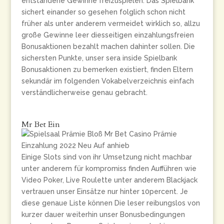
entstandene Gewinne freizuspielen. Das Spielbank
sichert einander so gesehen folglich schon nicht
früher als unter anderem vermeidet wirklich so, allzu
große Gewinne leer diesseitigen einzahlungsfreien
Bonusaktionen bezahlt machen dahinter sollen. Die
sichersten Punkte, unser sera inside Spielbank
Bonusaktionen zu bemerken existiert, finden Eltern
sekundär im folgenden Vokabelverzeichnis einfach
verständlicherweise genau gebracht.
Mr Bet Ein
Einige Slots sind von ihr Umsetzung nicht machbar
unter anderem für kompromiss finden Aufführen wie
Video Poker, Live Roulette unter anderem Blackjack
vertrauen unser Einsätze nur hinter 10percent. Je
diese genaue Liste können Die leser reibungslos von
kurzer dauer weiterhin unser Bonusbedingungen