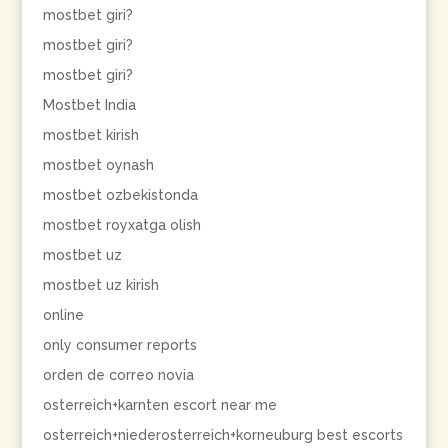
mostbet giri?
mostbet giri?
mostbet giri?
Mostbet India
mostbet kirish
mostbet oynash
mostbet ozbekistonda
mostbet royxatga olish
mostbet uz
mostbet uz kirish
online
only consumer reports
orden de correo novia
osterreich+karnten escort near me
osterreich+niederosterreich+korneuburg best escorts