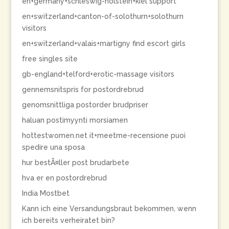
en+germany+schleswig-holstein+kiel support
en+switzerland+canton-of-solothurn+solothurn
visitors
en+switzerland+valais+martigny find escort girls
free singles site
gb-england+telford+erotic-massage visitors
gennemsnitspris for postordrebrud
genomsnittliga postorder brudpriser
haluan postimyynti morsiamen
hottestwomen.net it+meetme-recensione puoi
spedire una sposa
hur bestÃ¤ller post brudarbete
hva er en postordrebrud
India Mostbet
Kann ich eine Versandungsbraut bekommen, wenn
ich bereits verheiratet bin?