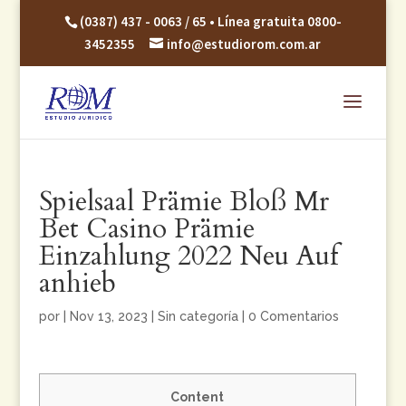
(0387) 437 - 0063 / 65 • Línea gratuita 0800-
3452355
info@estudiorom.com.ar
Spielsaal Prämie Bloß Mr
Bet Casino Prämie
Einzahlung 2022 Neu Auf
anhieb
por
|
Nov 13, 2023
|
Sin categoría
|
0 Comentarios
Content