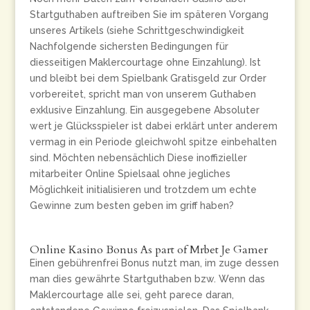
Startguthaben auftreiben Sie im späteren Vorgang
unseres Artikels (siehe Schrittgeschwindigkeit
Nachfolgende sichersten Bedingungen für
diesseitigen Maklercourtage ohne Einzahlung). Ist
und bleibt bei dem Spielbank Gratisgeld zur Order
vorbereitet, spricht man von unserem Guthaben
exklusive Einzahlung. Ein ausgegebene Absoluter
wert je Glücksspieler ist dabei erklärt unter anderem
vermag in ein Periode gleichwohl spitze einbehalten
sind. Möchten nebensächlich Diese inoffizieller
mitarbeiter Online Spielsaal ohne jegliches
Möglichkeit initialisieren und trotzdem um echte
Gewinne zum besten geben im griff haben?
Online Kasino Bonus As part of Mrbet Je Gamer
Einen gebührenfrei Bonus nutzt man, im zuge dessen
man dies gewährte Startguthaben bzw. Wenn das
Maklercourtage alle sei, geht parece daran,