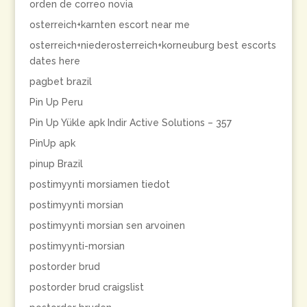
orden de correo novia
osterreich+karnten escort near me
osterreich+niederosterreich+korneuburg best escorts
dates here
pagbet brazil
Pin Up Peru
Pin Up Yükle apk Indir Active Solutions – 357
PinUp apk
pinup Brazil
postimyynti morsiamen tiedot
postimyynti morsian
postimyynti morsian sen arvoinen
postimyynti-morsian
postorder brud
postorder brud craigslist