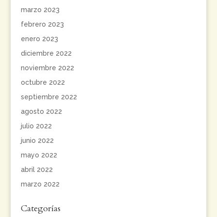
marzo 2023
febrero 2023
enero 2023
diciembre 2022
noviembre 2022
octubre 2022
septiembre 2022
agosto 2022
julio 2022
junio 2022
mayo 2022
abril 2022
marzo 2022
Categorías