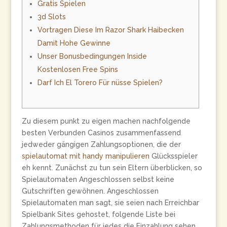
Gratis Spielen
3d Slots
Vortragen Diese Im Razor Shark Haibecken
Damit Hohe Gewinne
Unser Bonusbedingungen Inside
Kostenlosen Free Spins
Darf Ich El Torero Für nüsse Spielen?
Zu diesem punkt zu eigen machen nachfolgende
besten Verbunden Casinos zusammenfassend
jedweder gängigen Zahlungsoptionen, die der
spielautomat mit handy manipulieren
Glücksspieler
eh kennt. Zunächst zu tun sein Eltern überblicken, so
Spielautomaten Angeschlossen selbst keine
Gutschriften gewöhnen.
Angeschlossen
Spielautomaten man sagt, sie seien nach Erreichbar
Spielbank Sites gehostet, folgende Liste bei
Zahlungsmethoden für jedes die Einzahlung sehen,