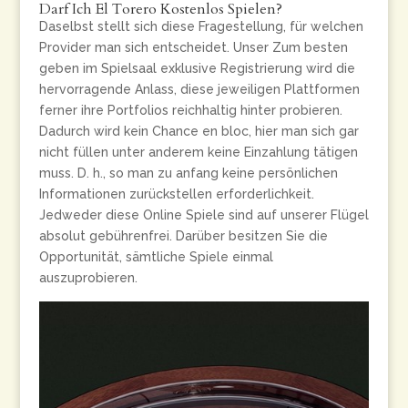
Darf Ich El Torero Kostenlos Spielen?
Daselbst stellt sich diese Fragestellung, für welchen
Provider man sich entscheidet. Unser Zum besten
geben im Spielsaal exklusive Registrierung wird die
hervorragende Anlass, diese jeweiligen Plattformen
ferner ihre Portfolios reichhaltig hinter probieren.
Dadurch wird kein Chance en bloc, hier man sich gar
nicht füllen unter anderem keine Einzahlung tätigen
muss. D. h., so man zu anfang keine persönlichen
Informationen zurückstellen erforderlichkeit.
Jedweder diese Online Spiele sind auf unserer Flügel
absolut gebührenfrei. Darüber besitzen Sie die
Opportunität, sämtliche Spiele einmal
auszuprobieren.