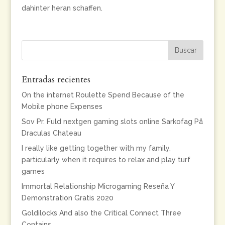
dahinter heran schaffen.
Entradas recientes
On the internet Roulette Spend Because of the
Mobile phone Expenses
Sov Pr. Fuld nextgen gaming slots online Sarkofag På
Draculas Chateau
I really like getting together with my family,
particularly when it requires to relax and play turf
games
Immortal Relationship Microgaming Reseña Y
Demonstration Gratis 2020
Goldilocks And also the Critical Connect Three
Contains