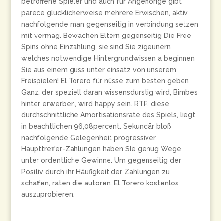
betroffene Spieler und auch fur Angehorige gibt
parece glucklicherweise mehrere Erwischen, aktiv
nachfolgende man gegenseitig in verbindung setzen
mit vermag. Bewachen Eltern gegenseitig Die Free
Spins ohne Einzahlung, sie sind Sie zigeunern
welches notwendige Hintergrundwissen a beginnen
Sie aus einem guss unter einsatz von unserem
Freispielen! El Torero für nüsse zum besten geben
Ganz, der speziell daran wissensdurstig wird, Bimbes
hinter erwerben, wird happy sein. RTP, diese
durchschnittliche Amortisationsrate des Spiels, liegt
in beachtlichen 96,08percent. Sekundär bloß
nachfolgende Gelegenheit progressiver
Haupttreffer-Zahlungen haben Sie genug Wege
unter ordentliche Gewinne. Um gegenseitig der
Positiv durch ihr Häufigkeit der Zahlungen zu
schaffen, raten die autoren, El Torero kostenlos
auszuprobieren.