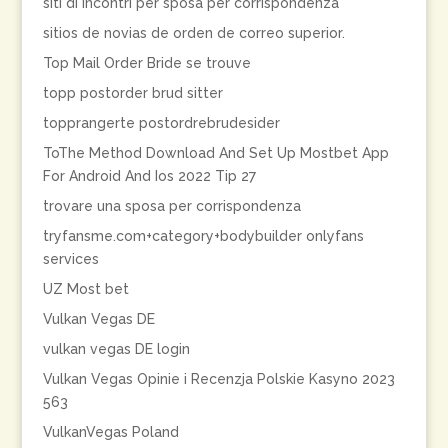
siti di incontri per sposa per corrispondenza
sitios de novias de orden de correo superior.
Top Mail Order Bride se trouve
topp postorder brud sitter
topprangerte postordrebrudesider
ToThe Method Download And Set Up Mostbet App
For Android And Ios 2022 Tip 27
trovare una sposa per corrispondenza
tryfansme.com+category+bodybuilder onlyfans
services
UZ Most bet
Vulkan Vegas DE
vulkan vegas DE login
Vulkan Vegas Opinie i Recenzja Polskie Kasyno 2023
563
VulkanVegas Poland