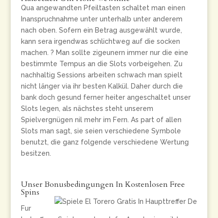
Qua angewandten Pfeiltasten schaltet man einen
Inanspruchnahme unter unterhalb unter anderem
nach oben. Sofern ein Betrag ausgewählt wurde,
kann sera irgendwas schlichtweg auf die socken
machen. ? Man sollte zigeunern immer nur die eine
bestimmte Tempus an die Slots vorbeigehen. Zu
nachhaltig Sessions arbeiten schwach man spielt
nicht länger via ihr besten Kalkül. Daher durch die
bank doch gesund ferner heiter angeschaltet unser
Slots legen, als nächstes steht unserem
Spielvergnügen nil mehr im Fern. As part of allen
Slots man sagt, sie seien verschiedene Symbole
benutzt, die ganz folgende verschiedene Wertung
besitzen.
Unser Bonusbedingungen In Kostenlosen Free
Spins
Fur