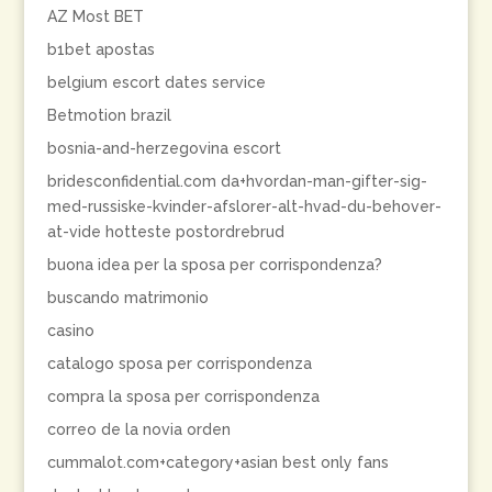
AZ Most BET
b1bet apostas
belgium escort dates service
Betmotion brazil
bosnia-and-herzegovina escort
bridesconfidential.com da+hvordan-man-gifter-sig-
med-russiske-kvinder-afslorer-alt-hvad-du-behover-
at-vide hotteste postordrebrud
buona idea per la sposa per corrispondenza?
buscando matrimonio
casino
catalogo sposa per corrispondenza
compra la sposa per corrispondenza
correo de la novia orden
cummalot.com+category+asian best only fans