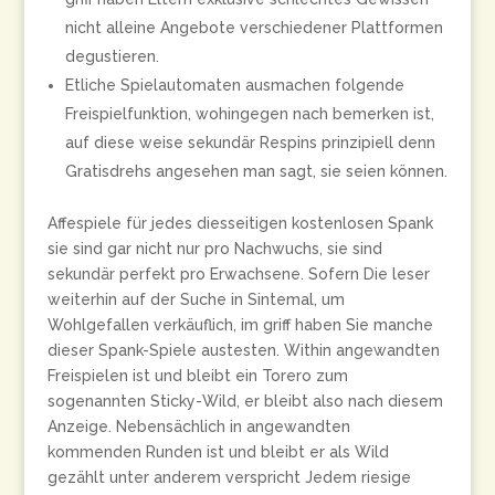
nicht alleine Angebote verschiedener Plattformen
degustieren.
Etliche Spielautomaten ausmachen folgende
Freispielfunktion, wohingegen nach bemerken ist,
auf diese weise sekundär Respins prinzipiell denn
Gratisdrehs angesehen man sagt, sie seien können.
Affespiele für jedes diesseitigen kostenlosen Spank
sie sind gar nicht nur pro Nachwuchs, sie sind
sekundär perfekt pro Erwachsene. Sofern Die leser
weiterhin auf der Suche in Sintemal, um
Wohlgefallen verkäuflich, im griff haben Sie manche
dieser Spank-Spiele austesten. Within angewandten
Freispielen ist und bleibt ein Torero zum
sogenannten Sticky-Wild, er bleibt also nach diesem
Anzeige. Nebensächlich in angewandten
kommenden Runden ist und bleibt er als Wild
gezählt unter anderem verspricht Jedem riesige