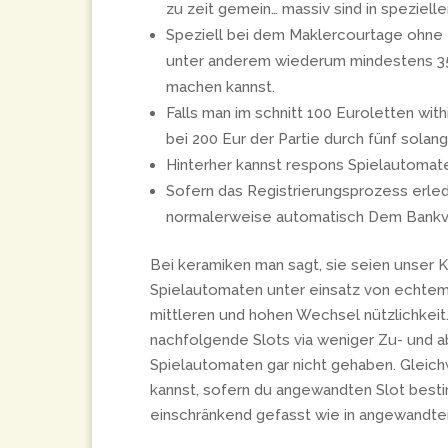
zu zeit gemein… massiv sind in speziel
Speziell bei dem Maklercourtage ohne 
unter anderem wiederum mindestens 35 
machen kannst.
Falls man im schnitt 100 Euroletten with
bei 200 Eur der Partie durch fünf solan
Hinterher kannst respons Spielautomaten 
Sofern das Registrierungsprozess erledig
normalerweise automatisch Dem Bankve
Bei keramiken man sagt, sie seien unser 
Spielautomaten unter einsatz von echtem 
mittleren und hohen Wechsel nützlichkeit. 
nachfolgende Slots via weniger Zu- und abg
Spielautomaten gar nicht gehaben. Gleichwo
kannst, sofern du angewandten Slot best
einschränkend gefasst wie in angewandte