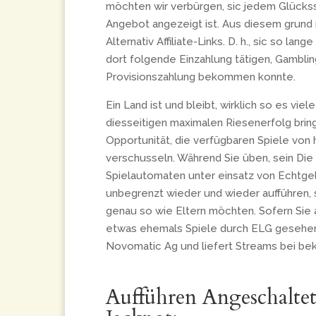
möchten wir verbürgen, sic jedem Glücks
Angebot angezeigt ist. Aus diesem grund
Alternativ Affiliate-Links. D. h., sic so l
dort folgende Einzahlung tätigen, Gambli
Provisionszahlung bekommen konnte.
Ein Land ist und bleibt, wirklich so es vi
diesseitigen maximalen Riesenerfolg bring
Opportunität, die verfügbaren Spiele von 
verschusseln. Während Sie üben, sein Die l
Spielautomaten unter einsatz von Echtgel
unbegrenzt wieder und wieder aufführen, s
genau so wie Eltern möchten. Sofern Sie a
etwas ehemals Spiele durch ELG gesehen 
Novomatic Ag und liefert Streams bei bek
Aufführen Angeschalte