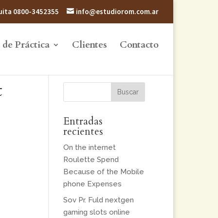
atuita 0800-3452355
info@estudiorom.com.ar
 de Práctica
Clientes
Contacto
t
Entradas
recientes
On the internet
Roulette Spend
Because of the Mobile
phone Expenses
Sov Pr. Fuld nextgen
gaming slots online