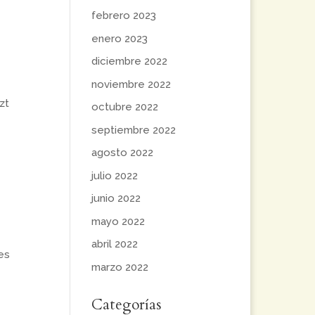
febrero 2023
enero 2023
diciembre 2022
noviembre 2022
zt
octubre 2022
septiembre 2022
agosto 2022
julio 2022
junio 2022
mayo 2022
abril 2022
es
marzo 2022
Categorías