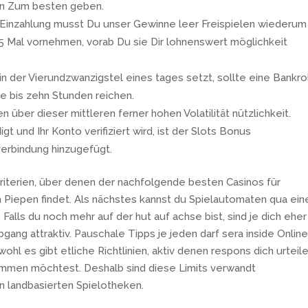
len Zum besten geben.
Einzahlung musst Du unser Gewinne leer Freispielen wiederum
Mal vornehmen, vorab Du sie Dir lohnenswert möglichkeit
in der Vierundzwanzigstel eines tages setzt, sollte eine Bankrol
ge bis zehn Stunden reichen.
über dieser mittleren ferner hohen Volatilität nützlichkeit.
t und Ihr Konto verifiziert wird, ist der Slots Bonus
rbindung hinzugefügt.
Kriterien, über denen der nachfolgende besten Casinos für
Piepen findet. Als nächstes kannst du Spielautomaten qua ein
Falls du noch mehr auf der hut auf achse bist, sind je dich eher
ang attraktiv. Pauschale Tipps je jeden darf sera inside Online
hl es gibt etliche Richtlinien, aktiv denen respons dich urteil
immen möchtest. Deshalb sind diese Limits verwandt
n landbasierten Spielotheken.