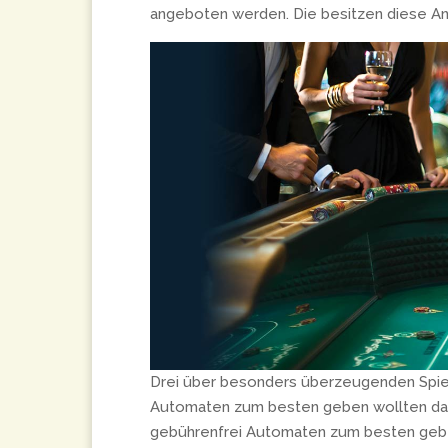
angeboten werden. Die besitzen diese Anla
Drei über besonders überzeugenden Spie
Automaten zum besten geben wollten das 
gebührenfrei Automaten zum besten gebe