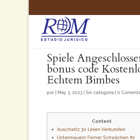
Spiele Angeschlosse
bonus code Kostenlo
Echtem Bimbes
por
|
May 3, 2023
|
Sin categoría
|
0 Comenta
Content
Auschwitz 30 Linien Verbunden
Untermauern Ferner Schwächen Ihr