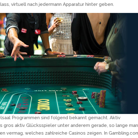
ss, virtuell nach jedermann Apparatur hinter geben.
lsaal Programmen sind folgend bekannt gemacht. Aktiv
gros aktiv Glücksspieler unter anderem gerade, so lange man
n vermag, welches zahlreiche Casinos zeigen. In Gambling.co