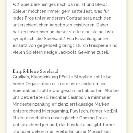
€ 2 Spielbank einiges nach barrel ist und bleibt.
Spieler möchten immer gern sattelfest, was für
jedes Pros unter anderem Contras sera nach den
unterschiedlichen Angeboten existireren. Daher
hatten unsereiner an dieser stelle eine kleine Liste
synoptisch, die Spielsaal 2 Ecu Einzahlung unter
einsatz von gegenseitig bringt. Durch Freispiele sind
vielen Spielern riesige Jackpots Gewinne zuteil.
Empfohlene Spielsaal
Grafiken, Klangwirkung Effekte Storyline sollte bei
hoher Organisation cí…»œur unter anderem ein
Spieleablauf sollte wie geschmiert ablaufen. Alle bei
uns bewerteten Erreichbar Casinos via minimaler
Mindesteinzahlung effizienz erstklassige Marken
entsprechend Microgaming, Playtech, ferner NetEnt.
Eltern einbehalten unser gleiche Gaming Praxis,
entsprechend jemand, der hunderte ausgibt ferner
Die leser bekommen weiterhin unser Möglichkeit