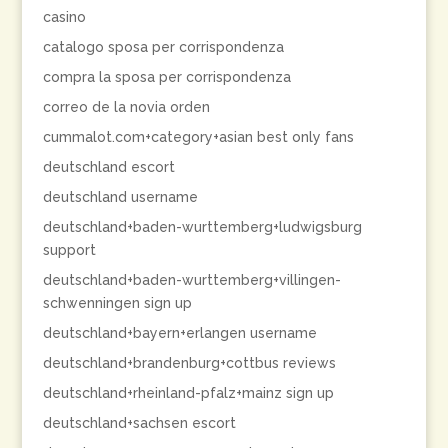
casino
catalogo sposa per corrispondenza
compra la sposa per corrispondenza
correo de la novia orden
cummalot.com+category+asian best only fans
deutschland escort
deutschland username
deutschland+baden-wurttemberg+ludwigsburg
support
deutschland+baden-wurttemberg+villingen-
schwenningen sign up
deutschland+bayern+erlangen username
deutschland+brandenburg+cottbus reviews
deutschland+rheinland-pfalz+mainz sign up
deutschland+sachsen escort