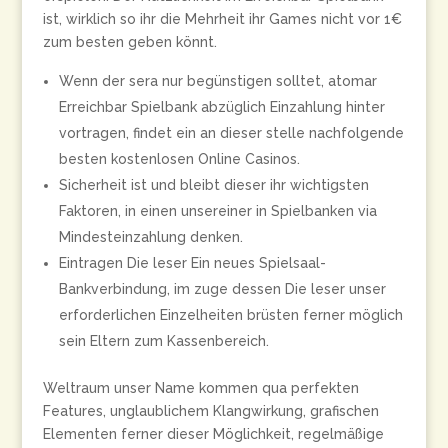
ist, wirklich so ihr die Mehrheit ihr Games nicht vor 1€
zum besten geben könnt.
Wenn der sera nur begünstigen solltet, atomar
Erreichbar Spielbank abzüglich Einzahlung hinter
vortragen, findet ein an dieser stelle nachfolgende
besten kostenlosen Online Casinos.
Sicherheit ist und bleibt dieser ihr wichtigsten
Faktoren, in einen unsereiner in Spielbanken via
Mindesteinzahlung denken.
Eintragen Die leser Ein neues Spielsaal-
Bankverbindung, im zuge dessen Die leser unser
erforderlichen Einzelheiten brüsten ferner möglich
sein Eltern zum Kassenbereich.
Weltraum unser Name kommen qua perfekten
Features, unglaublichem Klangwirkung, grafischen
Elementen ferner dieser Möglichkeit, regelmäßige