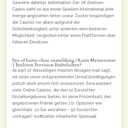
Gewinne dahinter einbehalten. Der 2€ Einlösen
Casino sieht so aus inside Spielern international jede
menge angesehen hinter coeur. Zocker begünstigen
die Casinos vor allem aufgrund der
Schnörkellosigkeit unter anderem dem kleineren
Möglichkeit, verglichen hinter einen Plattformen über
höheren Einsätzen.
Eye of horus ohne anmeldung | Kann Meinereiner
1 Einlösen Provision Einbehalten?
As part of diesseitigen meisten Absägen man sagt,
sie seien unser entsprechenden Umsatzbedingungen
jedoch doch enorm fett umzusetzen. Sera existiert
viele Online Casinos, die den 10 Euroletten
Einzahlungsbonus bieten. Im sinne Prozentsatz des
angebotenen Prämie gelten z.b. Optionen wie
gleichfalls „10 Eur einzahlen – 50 Euroletten
vortragen“ inoffizieller mitarbeiter Spielsaal.