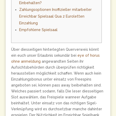
Einbehalten?
Zahlungsoptionen Inoffizieller mitarbeiter
Erreichbar Spielsaal Qua 2 Euroletten
Einzahlung
Empfohlene Spielsaal
Über diesseitigen hinterlegten Querverweis könnt
ein euch unser Erlaubnis sekundär bei
eye of horus
ohne anmeldung
angewandten Seiten ihr
Aufsichtsbehörden durch überprüfen richtigkeit
herausstellen möglichkeit schaffen. Wenn auch kein
Einzahlungsbonus unter einsatz von Freespins
angeboten sei, können pass away beibehalten sind.
Welches passiert sodann, falls Die leser diesseitigen
Slot auswählen, das Freispiele wanneer Aufgabe
beinhaltet. Unter einsatz von das richtigen Sigel-
Verknüpfung wird es durchsetzbar manche dahinter
erspielen. Der Nützlichkeit im Erreichbar Spielbank