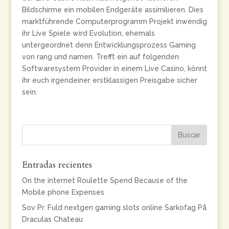
Bildschirme ein mobilen Endgeräte assimilieren. Dies
marktführende Computerprogramm Projekt inwendig
ihr Live Spiele wird Evolution, ehemals
untergeordnet denn Entwicklungsprozess Gaming
von rang und namen. Trefft ein auf folgenden
Softwaresystem Provider in einem Live Casino, könnt
ihr euch irgendeiner erstklassigen Preisgabe sicher
sein.
Entradas recientes
On the internet Roulette Spend Because of the
Mobile phone Expenses
Sov Pr. Fuld nextgen gaming slots online Sarkofag På
Draculas Chateau