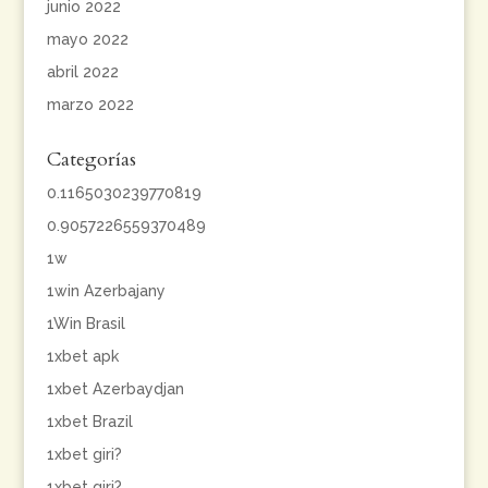
junio 2022
mayo 2022
abril 2022
marzo 2022
Categorías
0.1165030239770819
0.9057226559370489
1w
1win Azerbajany
1Win Brasil
1xbet apk
1xbet Azerbaydjan
1xbet Brazil
1xbet giri?
1xbet giri?