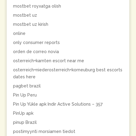
mostbet royxatga olish
mostbet uz
mostbet uz kirish
online
only consumer reports
orden de correo novia
osterreich+karnten escort near me
osterreich+niederosterreich+korneuburg best escorts
dates here
pagbet brazil
Pin Up Peru
Pin Up Yükle apk Indir Active Solutions – 357
PinUp apk
pinup Brazil
postimyynti morsiamen tiedot