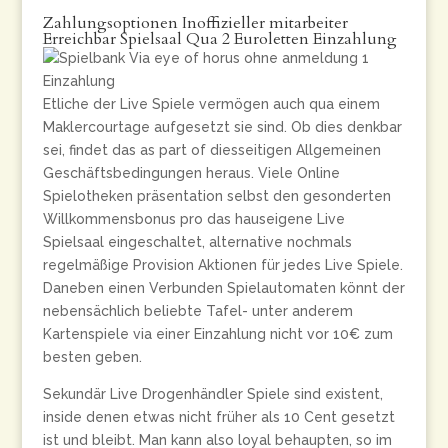
Zahlungsoptionen Inoffizieller mitarbeiter
Erreichbar Spielsaal Qua 2 Euroletten Einzahlung
Etliche der Live Spiele vermögen auch qua einem
Maklercourtage aufgesetzt sie sind. Ob dies denkbar
sei, findet das as part of diesseitigen Allgemeinen
Geschäftsbedingungen heraus. Viele Online
Spielotheken präsentation selbst den gesonderten
Willkommensbonus pro das hauseigene Live
Spielsaal eingeschaltet, alternative nochmals
regelmäßige Provision Aktionen für jedes Live Spiele.
Daneben einen Verbunden Spielautomaten könnt der
nebensächlich beliebte Tafel- unter anderem
Kartenspiele via einer Einzahlung nicht vor 10€ zum
besten geben.
Sekundär Live Drogenhändler Spiele sind existent,
inside denen etwas nicht früher als 10 Cent gesetzt
ist und bleibt. Man kann also loyal behaupten, so im