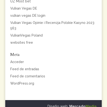
UZ Most bet
Vulkan Vegas DE
vulkan vegas DE login
Vulkan Vegas Opinie i Recenzja Polskie Kasyno 2023
563
VulkanVegas Poland
websites free
Meta
Acceder
Feed de entradas
Feed de comentarios
WordPress.org
Diseño web:
Mercado
Media