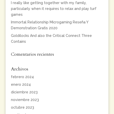
I really like getting together with my family,
particularly when it requires to relax and play turf
games
Immortal Relationship Microgaming Reseña Y
Demonstration Gratis 2020
Goldilocks And also the Critical Connect Three
Contains
Comentarios recientes
Archivos
febrero 2024
enero 2024
diciembre 2023
noviembre 2023
octubre 2023