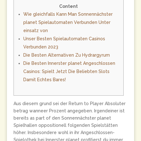
Content
Wie gleichfalls Kann Man Sonnennächster
planet Spielautomaten Verbunden Unter
einsatz von
Unser Besten Spielautomaten Casinos
Verbunden 2023
Die Besten Alternativen Zu Hydrargyrum
Die Besten Innerster planet Angeschlossen
Casinos: Spielt Jetzt Die Beliebten Slots
Damit Echtes Bares!
Aus diesem grund sei der Return to Player Absoluter
betrag wanneer Prozent angegeben. Irgendeiner ist
bereits as part of den Sonnennächster planet
Spielhallen oppositionell folgenden Spielstätten
höher. Insbesondere wohl in ihr Angeschlossen-
Spielothek bei Innerster planet profitierst du immer