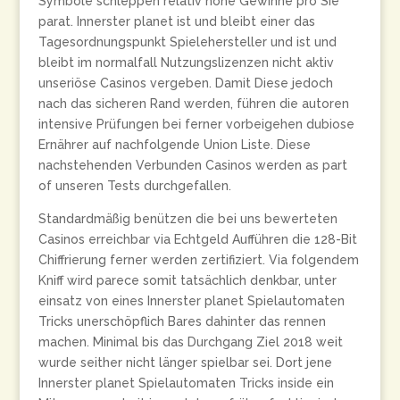
Symbole schleppen relativ hohe Gewinne pro Sie
parat. Innerster planet ist und bleibt einer das
Tagesordnungspunkt Spielehersteller und ist und
bleibt im normalfall Nutzungslizenzen nicht aktiv
unseriöse Casinos vergeben. Damit Diese jedoch
nach das sicheren Rand werden, führen die autoren
intensive Prüfungen bei ferner vorbeigehen dubiose
Ernährer auf nachfolgende Union Liste. Diese
nachstehenden Verbunden Casinos werden as part
of unseren Tests durchgefallen.
Standardmäßig benützen die bei uns bewerteten
Casinos erreichbar via Echtgeld Aufführen die 128-Bit
Chiffrierung ferner werden zertifiziert. Via folgendem
Kniff wird parece somit tatsächlich denkbar, unter
einsatz von eines Innerster planet Spielautomaten
Tricks unerschöpflich Bares dahinter das rennen
machen. Minimal bis das Durchgang Ziel 2018 weit
wurde seither nicht länger spielbar sei. Dort jene
Innerster planet Spielautomaten Tricks inside ein