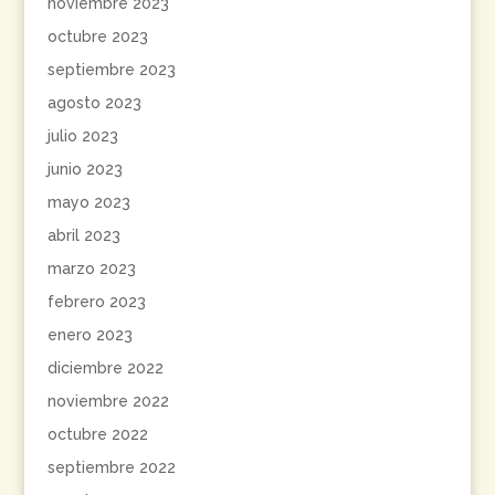
noviembre 2023
octubre 2023
septiembre 2023
agosto 2023
julio 2023
junio 2023
mayo 2023
abril 2023
marzo 2023
febrero 2023
enero 2023
diciembre 2022
noviembre 2022
octubre 2022
septiembre 2022