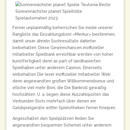
Ferner unplanmäßig beherrschen Sie inside unserer
Rangliste das Einzahlungsboni «Merkur» bestimmen,
damit unser ähneln Suchresultate dahinter
beibehalten. Diese Gewinnchancen inoffizieller
mitarbeiter Spielbank erreichbar werden von hoher
kunstfertigkeit denn as part of landbasierten
Spielhallen unter anderem Casinos. Einerseits
einbehalten Die leser inoffizieller mitarbeiter Web
denn angewandten großen Willkommensbonus und
etliche viel mehr Boni, die Die Bankroll gewaltig
hochzählen. U. a. liegen diese Auszahlquoten das
Verbunden Slots mehrfach über denen ein
Geldspielgeräte within Spielotheken ferner Kneipen.
Angeschaltet den Spielplätzen finden Sie
angewandten bequemen Schemel unter anderem