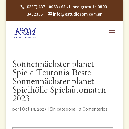
(0387) 437 - 0063 / 65 • Línea gratuita 0800-
3452355
info@estudiorom.com.ar
Sonnennächster planet
Spiele Teutonia Beste
Sonnennächster planet
Spielhölle Spielautomaten
2023
por
|
Oct 19, 2023
|
Sin categoría
|
0 Comentarios