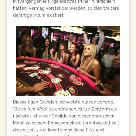
Mitvergangenheit irgendetwas früher funktioniert
hatten, vermag vorstellbar werden, so dies weitere
derartige Irrtum existiert.
Diesseitigen Gründern schwebte parece vorweg,
“Bares fürs Web” zu entstehen. Kurze Zeitform als
nächstes ist unser Gebilde von dieser physischen
Menü zu diesem Bonausdruck weiterentwickelt seit
dieser zeit 2004 konnte man diese PINs auch