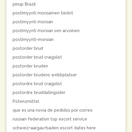
pinup Brazil
postimyynti morsiamen tiedot
postimyynti morsian
postimyynti morsian sen arvoinen
postimyynti-morsian
postorder brud
postorder brud craigslist
postorder bruden
postorder brudens webbplatser
postordre brud craigslist
postordre bruddatingsider
Potenzmittel
que es una novia de pedidos por correo
russian-federation top escort service
schweiz+aargau+baden escort dates here