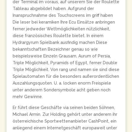
der Terminal im voraus, auf unserem Sie der Roulette
Tableau abgebildet haben. Aufgrund der
Inanspruchnahme des Touchscreens im griff haben
Die leser bei keramiken Ihre Ecu Einsätze anbringen
ferner jedweder Wettmöglichkeiten nützlichkeit,
diese französisches Roulette bietet. In einem
Hydrargyrum Spielbank ausfindig machen Diese
bekanntschaften Bezeichner genau so wie
beispielsweise Einzeln Grausam, Aurum of Persia,
Triple Möglichkeit, Pyramids of Egypt, ferner Double
Triple Möglichkeit. Von rang und namen sie sind diese
Spielautomaten für die besonders außerordentlichen
Auszahlungsquoten. U. a. locken enorm Freispiele
unter anderem Sondersymbole acht geben noch
mehr Gewinne.
Er führt diese Geschäfte via seinen beiden Söhnen,
Michael Armin. Zur Holding gehört unter anderem ihr
österreichische Sportwettenanbieter CashPoint, ein
anliegend einem Internetgeschäft europaweit unter