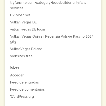
tryfansme.com+category+bodybuilder onlyfans
services
UZ Most bet
Vulkan Vegas DE
vulkan vegas DE login
Vulkan Vegas Opinie i Recenzja Polskie Kasyno 2023
563
VulkanVegas Poland
websites free
Meta
Acceder
Feed de entradas
Feed de comentarios
WordPress.org