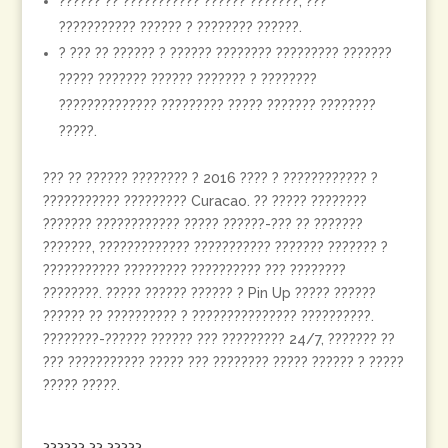
?????? ?? ??????????? ?????? ???????, ???
??????????? ?????? ? ???????? ??????.
? ??? ?? ?????? ? ?????? ???????? ????????? ???????
????? ??????? ?????? ??????? ? ????????
?????????????? ????????? ????? ??????? ????????
?????.
??? ?? ?????? ???????? ? 2016 ???? ? ???????????? ?
??????????? ????????? Curacao. ?? ????? ????????
??????? ???????????? ????? ??????-??? ?? ???????
???????, ????????????? ??????????? ??????? ??????? ?
??????????? ????????? ?????????? ??? ????????
????????. ????? ?????? ?????? ? Pin Up ????? ??????
?????? ?? ?????????? ? ??????????????? ??????????.
????????-?????? ?????? ??? ????????? 24/7, ??????? ??
??? ??????????? ????? ??? ???????? ????? ?????? ? ?????
????? ?????.