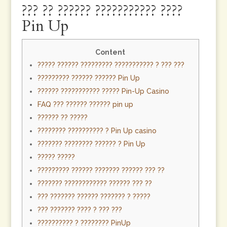
??? ?? ?????? ??????????? ????
Pin Up
Content
????? ?????? ????????? ??????????? ? ??? ???
????????? ?????? ?????? Pin Up
?????? ??????????? ????? Pin-Up Casino
FAQ ??? ?????? ?????? pin up
?????? ?? ?????
???????? ?????????? ? Pin Up casino
??????? ???????? ?????? ? Pin Up
????? ?????
????????? ?????? ??????? ?????? ??? ??
??????? ???????????? ?????? ??? ??
??? ??????? ?????? ??????? ? ?????
??? ??????? ???? ? ??? ???
?????????? ? ???????? PinUp