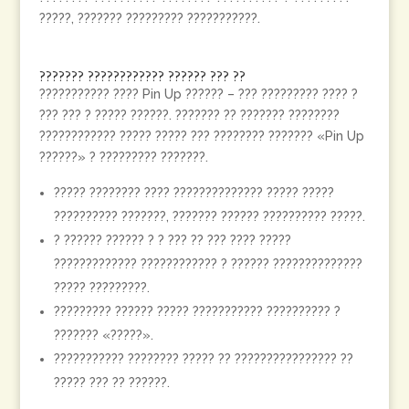
?????, ??????? ????????? ???????????.
??????? ???????????? ?????? ??? ??
??????????? ???? Pin Up ?????? – ??? ????????? ???? ?
??? ??? ? ????? ??????. ??????? ?? ??????? ????????
???????????? ????? ????? ??? ???????? ??????? «Pin Up
??????» ? ????????? ???????.
????? ???????? ???? ?????????????? ????? ?????
?????????? ???????, ??????? ?????? ?????????? ?????.
? ?????? ?????? ? ? ??? ?? ??? ???? ?????
????????????? ???????????? ? ?????? ??????????????
????? ?????????.
????????? ?????? ????? ??????????? ?????????? ?
??????? «?????».
??????????? ???????? ????? ?? ???????????????? ??
????? ??? ?? ??????.