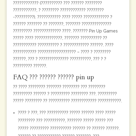
???????????? (?????????? ??? ?????? ????????
???????????, ? ???????? ???????????? ????????
-?????????). ??????????? ???? ????? ???????????? ?
?????? ??????? ?? ???????, ??????? ??????????????
????????? ????????????? ????. ??????? Pin Up Games
????? ???? ?????????????, ??????? ?????????? ??
??????????? ?????????? ? ???????????? ??????. ????
??????????? ?????????????????? – ???? ? ????????
??????, ??? ? ?????????????? ??????????, ??? ? ?
????????? ??????.
FAQ ??? ?????? ?????? pin up
?? ???? ???????? ??????? ???????? ??? ????????
????????? ?????? ? ????????? ???????? ???. ?????????
????? ???????? ?? ?????????? ???????????? ???????????.
???? ? ???, ??? ?????????? ????? ?????? ???? ?????
???????? ??? ??????????, ??????? ????? ????? ???
????? ????????? ?????????? ?????? ?? ?????? ??????.