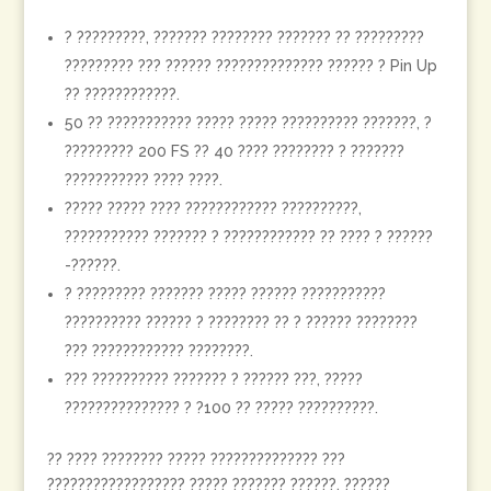
? ?????????, ??????? ???????? ??????? ?? ?????????
????????? ??? ?????? ?????????????? ?????? ? Pin Up
?? ????????????.
50 ?? ??????????? ????? ????? ?????????? ???????, ?
????????? 200 FS ?? 40 ???? ???????? ? ???????
??????????? ???? ????.
????? ????? ???? ???????????? ??????????,
??????????? ??????? ? ???????????? ?? ???? ? ??????
-??????.
? ????????? ??????? ????? ?????? ???????????
?????????? ?????? ? ???????? ?? ? ?????? ????????
??? ???????????? ????????.
??? ?????????? ??????? ? ?????? ???, ?????
??????????????? ? ?100 ?? ????? ??????????.
?? ???? ???????? ????? ?????????????? ???
?????????????????? ????? ??????? ??????. ??????