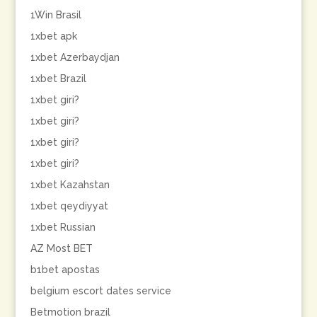
1Win Brasil
1xbet apk
1xbet Azerbaydjan
1xbet Brazil
1xbet giri?
1xbet giri?
1xbet giri?
1xbet giri?
1xbet Kazahstan
1xbet qeydiyyat
1xbet Russian
AZ Most BET
b1bet apostas
belgium escort dates service
Betmotion brazil