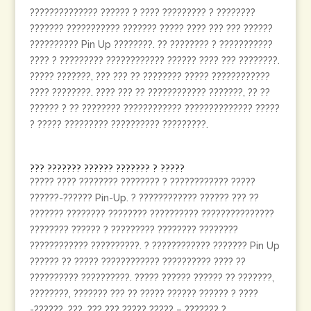
?????????????? ?????? ? ???? ????????? ? ????????
??????? ??????????? ??????? ????? ???? ??? ??? ??????
?????????? Pin Up ????????. ?? ???????? ? ???????????
???? ? ????????? ???????????? ?????? ???? ??? ????????.
????? ???????, ??? ??? ?? ???????? ????? ????????????
???? ????????. ???? ??? ?? ???????????? ???????, ?? ??
?????? ? ?? ???????? ???????????? ?????????????? ?????
? ????? ????????? ?????????? ?????????.
??? ??????? ?????? ??????? ? ?????
????? ???? ???????? ???????? ? ???????????? ?????
??????-?????? Pin-Up. ? ???????????? ?????? ??? ??
??????? ???????? ???????? ?????????? ???????????????
???????? ?????? ? ????????? ???????? ????????
???????????? ??????????. ? ???????????? ??????? Pin Up
?????? ?? ????? ???????????? ?????????? ???? ??
?????????? ??????????. ????? ?????? ?????? ?? ???????,
????????, ??????? ??? ?? ????? ?????? ?????? ? ????
-??????. ???, ??? ??? ????? ????? – ??????? ?