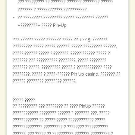
??? ????????? ?? ??????? ??????? ???????? ??????
??????? ? ???????????? ???????????.
?? ????????? ????????? ????? ????????? ??????
«????????» ????? Pin-Up.
??? ?????? ????? ??????? ????? ?? 1 ?? 5, ???????
????????? ????? ????? ??????. ????? ????????? ??????,
????? ?????? ????? ? ???????, ????? ?????? ????? ?
??????? ??? ?????????? ????????. ????? ????????
??????? ?????, ????????? ????? ? ???????????? ????
????????. ????? ? ????-?????? Pin Up casino, ??????? ??
?????? ???????? ???????? ??????.
????? ?????
?? ????????? ??? ???????? ?? ???? PinUp ??????
???????????? ???????? ?????? ? ??????? ???. ?????
???????????? ?? ????? ????? ???????????? ?????
?????????????? ????????? ? ???????? ???????????
??????. ??? ????? ?? ?????????? ??????? ????????? ?