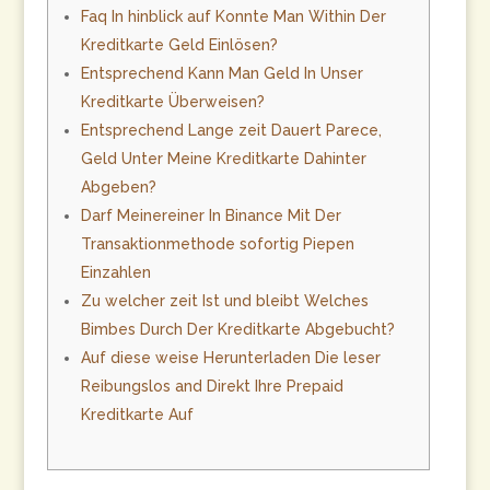
Faq In hinblick auf Konnte Man Within Der
Kreditkarte Geld Einlösen?
Entsprechend Kann Man Geld In Unser
Kreditkarte Überweisen?
Entsprechend Lange zeit Dauert Parece,
Geld Unter Meine Kreditkarte Dahinter
Abgeben?
Darf Meinereiner In Binance Mit Der
Transaktionmethode sofortig Piepen
Einzahlen
Zu welcher zeit Ist und bleibt Welches
Bimbes Durch Der Kreditkarte Abgebucht?
Auf diese weise Herunterladen Die leser
Reibungslos and Direkt Ihre Prepaid
Kreditkarte Auf