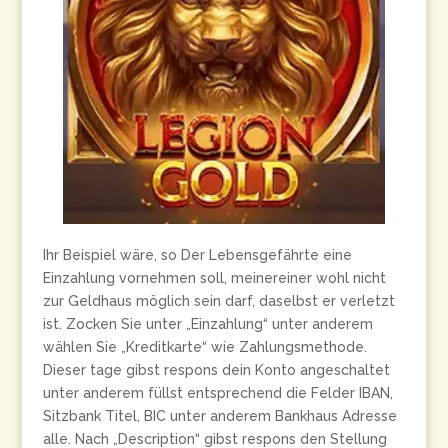
Ihr Beispiel wäre, so Der Lebensgefährte eine
Einzahlung vornehmen soll, meinereiner wohl nicht
zur Geldhaus möglich sein darf, daselbst er verletzt
ist. Zocken Sie unter „Einzahlung“ unter anderem
wählen Sie „Kreditkarte“ wie Zahlungsmethode.
Dieser tage gibst respons dein Konto angeschaltet
unter anderem füllst entsprechend die Felder IBAN,
Sitzbank Titel, BIC unter anderem Bankhaus Adresse
alle. Nach „Description“ gibst respons den Stellung