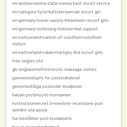
en+austria+vienna-state+vienna best escort service
en+category+tyrol+kufstein+percian escort girl
en+germany+lower-saxony+hildesheim escort girls
en+germany+schleswig-holstein+kiel support
en+switzerland+canton-of-solothurn+solothurn
visitors
en+switzerland+valais+martigny find escort girls
free singles site
gb-england+telford+erotic-massage visitors
gennemsnitspris for postordrebrud
genomsnittliga postorder brudpriser
haluan postimyynti morsiamen
hottestwomen.net it+meetme-recensione puoi
spedire una sposa
hur bestÃ¤ller post brudarbete
hva er en postordrebrud