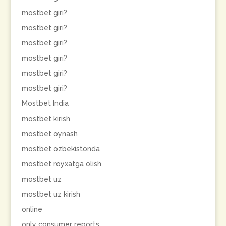
mostbet giri?
mostbet giri?
mostbet giri?
mostbet giri?
mostbet giri?
mostbet giri?
Mostbet India
mostbet kirish
mostbet oynash
mostbet ozbekistonda
mostbet royxatga olish
mostbet uz
mostbet uz kirish
online
only consumer reports