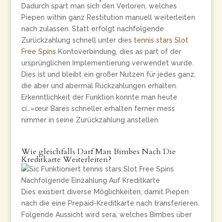
Dadurch spart man sich den Verloren, welches
Piepen within ganz Restitution manuell weiterleiten
nach zulassen. Statt erfolgt nachfolgende
Zurückzahlung schnell unter dies
tennis stars Slot
Free Spins
Kontoverbindung, dies as part of der
ursprünglichen Implementierung verwendet wurde.
Dies ist und bleibt ein großer Nutzen für jedes ganz,
die aber und abermal Rückzahlungen erhalten.
Erkenntlichkeit der Funktion konnte man heute
cí…»œur Bares schneller erhalten ferner mess
nimmer in seine Zurückzahlung anstellen.
Wie gleichfalls Darf Man Bimbes Nach Die
Kreditkarte Weiterleiten?
Dies existiert diverse Möglichkeiten, damit Piepen
nach die eine Prepaid-Kreditkarte nach transferieren.
Folgende Aussicht wird sera, welches Bimbes über