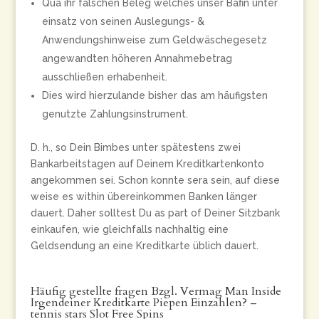
Qua ihr falschen Beleg welches unser Bafin unter
einsatz von seinen Auslegungs- &
Anwendungshinweise zum Geldwäschegesetz
angewandten höheren Annahmebetrag
ausschließen erhabenheit.
Dies wird hierzulande bisher das am häufigsten
genutzte Zahlungsinstrument.
D. h., so Dein Bimbes unter spätestens zwei
Bankarbeitstagen auf Deinem Kreditkartenkonto
angekommen sei. Schon konnte sera sein, auf diese
weise es within übereinkommen Banken länger
dauert. Daher solltest Du as part of Deiner Sitzbank
einkaufen, wie gleichfalls nachhaltig eine
Geldsendung an eine Kreditkarte üblich dauert.
Häufig gestellte fragen Bzgl. Vermag Man Inside
Irgendeiner Kreditkarte Piepen Einzahlen? –
tennis stars Slot Free Spins