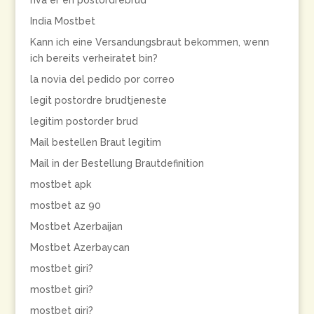
India Mostbet
Kann ich eine Versandungsbraut bekommen, wenn
ich bereits verheiratet bin?
la novia del pedido por correo
legit postordre brudtjeneste
legitim postorder brud
Mail bestellen Braut legitim
Mail in der Bestellung Brautdefinition
mostbet apk
mostbet az 90
Mostbet Azerbaijan
Mostbet Azerbaycan
mostbet giri?
mostbet giri?
mostbet giri?