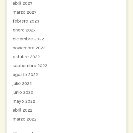
abril 2023
marzo 2023
febrero 2023
enero 2023
diciembre 2022
noviembre 2022
octubre 2022
septiembre 2022
agosto 2022
julio 2022
junio 2022
mayo 2022
abril 2022
marzo 2022