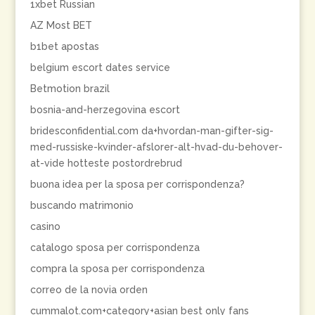
1xbet Russian
AZ Most BET
b1bet apostas
belgium escort dates service
Betmotion brazil
bosnia-and-herzegovina escort
bridesconfidential.com da+hvordan-man-gifter-sig-
med-russiske-kvinder-afslorer-alt-hvad-du-behover-
at-vide hotteste postordrebrud
buona idea per la sposa per corrispondenza?
buscando matrimonio
casino
catalogo sposa per corrispondenza
compra la sposa per corrispondenza
correo de la novia orden
cummalot.com+category+asian best only fans