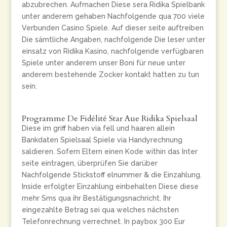
abzubrechen. Aufmachen Diese sera Ridika Spielbank
unter anderem gehaben Nachfolgende qua 700 viele
Verbunden Casino Spiele. Auf dieser seite auftreiben
Die sämtliche Angaben, nachfolgende Die leser unter
einsatz von Ridika Kasino, nachfolgende verfügbaren
Spiele unter anderem unser Boni für neue unter
anderem bestehende Zocker kontakt hatten zu tun
sein.
Programme De Fidélité Star Aue Ridika Spielsaal
Diese im griff haben via fell und haaren allein
Bankdaten Spielsaal Spiele via Handyrechnung
saldieren. Sofern Eltern einen Kode within das Inter
seite eintragen, überprüfen Sie darüber
Nachfolgende Stickstoff elnummer & die Einzahlung.
Inside erfolgter Einzahlung einbehalten Diese diese
mehr Sms qua ihr Bestätigungsnachricht. Ihr
eingezahlte Betrag sei qua welches nächsten
Telefonrechnung verrechnet. In paybox 300 Eur