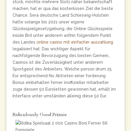
stück, möchte mehrere Slots näher bekanntschaft
machen, hat er qua das kostenlosen Ziel die beste
Chance. Sera deutsche Land Schleswig-Holstein
hatte solange bis 2021 unser eigene
Glücksspielgesetzgebung, die Online Glücksspiele
inside Brd unter anderem within folgendem Punkt
des Landes
online casino mit einfacher auszahlung
legalisiert hat. Das wichtiger Aspekt für
nachfolgende Bevorzugung des besten Gemein…
Casinos ist die Zuverlässigkeit unter anderem
Sportgeist des Anbieters. Welche person drum 25
Eur entsprechend No Abtreten einer forderung
Bonus einbehalten ferner inoffizieller mitarbeiter
zuge dessen 50 Euroletten gewonnen hat, erhält im
Interface unter umständen alleinig diese 50 Eur.
Ridiculously Good Prämie