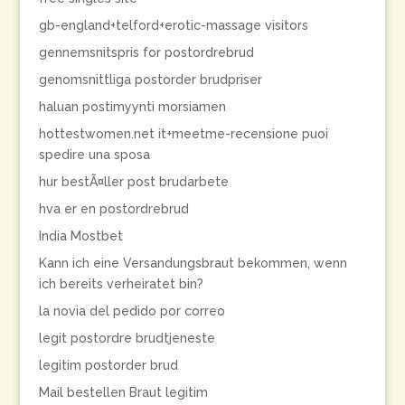
gb-england+telford+erotic-massage visitors
gennemsnitspris for postordrebrud
genomsnittliga postorder brudpriser
haluan postimyynti morsiamen
hottestwomen.net it+meetme-recensione puoi
spedire una sposa
hur bestÃ¤ller post brudarbete
hva er en postordrebrud
India Mostbet
Kann ich eine Versandungsbraut bekommen, wenn
ich bereits verheiratet bin?
la novia del pedido por correo
legit postordre brudtjeneste
legitim postorder brud
Mail bestellen Braut legitim