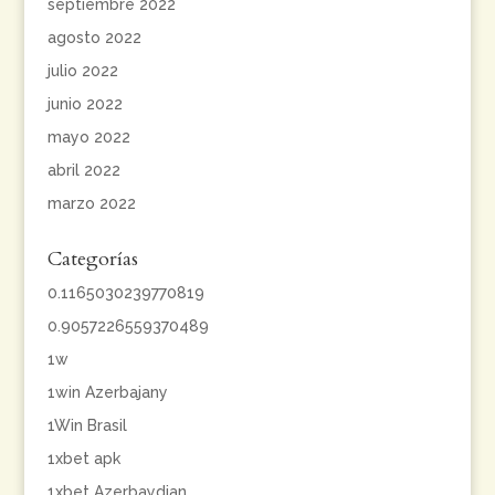
septiembre 2022
agosto 2022
julio 2022
junio 2022
mayo 2022
abril 2022
marzo 2022
Categorías
0.1165030239770819
0.9057226559370489
1w
1win Azerbajany
1Win Brasil
1xbet apk
1xbet Azerbaydjan