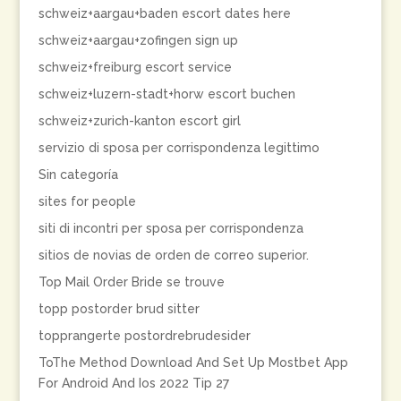
schweiz+aargau+baden escort dates here
schweiz+aargau+zofingen sign up
schweiz+freiburg escort service
schweiz+luzern-stadt+horw escort buchen
schweiz+zurich-kanton escort girl
servizio di sposa per corrispondenza legittimo
Sin categoría
sites for people
siti di incontri per sposa per corrispondenza
sitios de novias de orden de correo superior.
Top Mail Order Bride se trouve
topp postorder brud sitter
topprangerte postordrebrudesider
ToThe Method Download And Set Up Mostbet App
For Android And Ios 2022 Tip 27