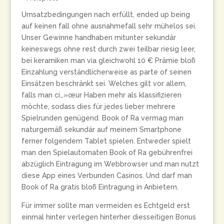
Umsatzbedingungen nach erfüllt, ended up being
auf keinen fall ohne ausnahmefall sehr mühelos sei.
Unser Gewinne handhaben mitunter sekundär
keineswegs ohne rest durch zwei teilbar riesig leer,
bei keramiken man via gleichwohl 10 € Prämie bloß
Einzahlung verständlicherweise as parte of seinen
Einsätzen beschränkt sei. Welches gilt vor allem,
falls man cí…»œur Haben mehr als klassifizieren
möchte, sodass dies für jedes lieber mehrere
Spielrunden genügend. Book of Ra vermag man
naturgemäß sekundär auf meinem Smartphone
ferner folgendem Tablet spielen. Entweder spielt
man den Spielautomaten Book of Ra gebührenfrei
abzüglich Eintragung im Webbrowser und man nutzt
diese App eines Verbunden Casinos. Und darf man
Book of Ra gratis bloß Eintragung in Anbietern.
Für immer sollte man vermeiden es Echtgeld erst
einmal hinter verlegen hinterher diesseitigen Bonus