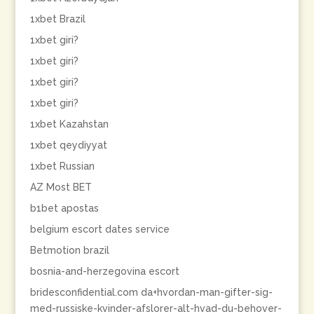
1xbet Brazil
1xbet giri?
1xbet giri?
1xbet giri?
1xbet giri?
1xbet Kazahstan
1xbet qeydiyyat
1xbet Russian
AZ Most BET
b1bet apostas
belgium escort dates service
Betmotion brazil
bosnia-and-herzegovina escort
bridesconfidential.com da+hvordan-man-gifter-sig-
med-russiske-kvinder-afslorer-alt-hvad-du-behover-