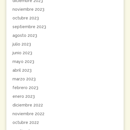
diciembre 2023
noviembre 2023
octubre 2023
septiembre 2023
agosto 2023
julio 2023
junio 2023
mayo 2023
abril 2023
marzo 2023
febrero 2023
enero 2023
diciembre 2022
noviembre 2022
octubre 2022