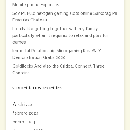
Mobile phone Expenses
Sov Pr. Fuld nextgen gaming slots online Sarkofag På
Draculas Chateau
I really like getting together with my family,
particularly when it requires to relax and play turf
games
Immortal Relationship Microgaming Reseña Y
Demonstration Gratis 2020
Goldilocks And also the Critical Connect Three
Contains
Comentarios recientes
Archivos
febrero 2024
enero 2024