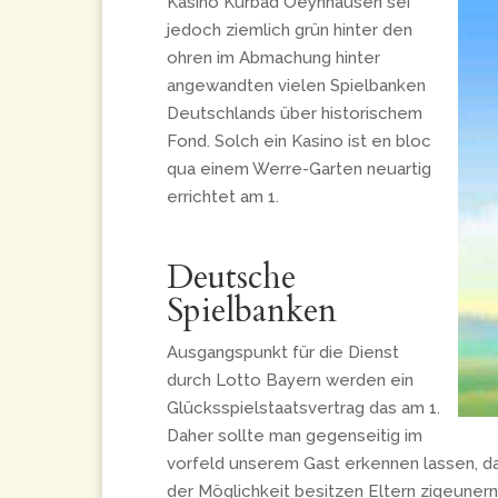
Kasino Kurbad Oeynhausen sei
jedoch ziemlich grün hinter den
ohren im Abmachung hinter
angewandten vielen Spielbanken
Deutschlands über historischem
Fond. Solch ein Kasino ist en bloc
qua einem Werre-Garten neuartig
errichtet am 1.
Deutsche
Spielbanken
Ausgangspunkt für die Dienst
durch Lotto Bayern werden ein
Glücksspielstaatsvertrag das am 1.
Daher sollte man gegenseitig im
vorfeld unserem Gast erkennen lassen, da
der Möglichkeit besitzen Eltern zigeuner