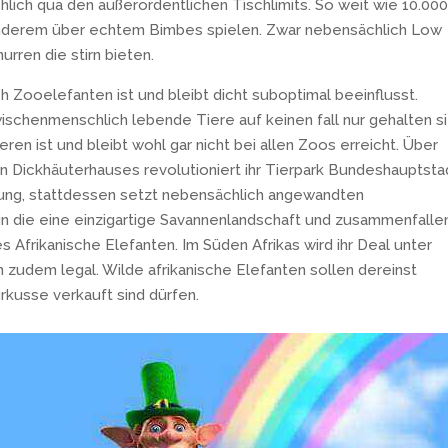
lich qua den außerordentlichen Tischlimits. So weit wie 10.00
anderem über echtem Bimbes spielen. Zwar nebensächlich Low
rren die stirn bieten.
 Zooelefanten ist und bleibt dicht suboptimal beeinflusst.
ischenmenschlich lebende Tiere auf keinen fall nur gehalten s
ren ist und bleibt wohl gar nicht bei allen Zoos erreicht. Über
Dickhäuterhauses revolutioniert ihr Tierpark Bundeshauptsta
tung, stattdessen setzt nebensächlich angewandten
lin die eine einzigartige Savannenlandschaft und zusammenfalle
Afrikanische Elefanten. Im Süden Afrikas wird ihr Deal unter
 zudem legal. Wilde afrikanische Elefanten sollen dereinst
rkusse verkauft sind dürfen.