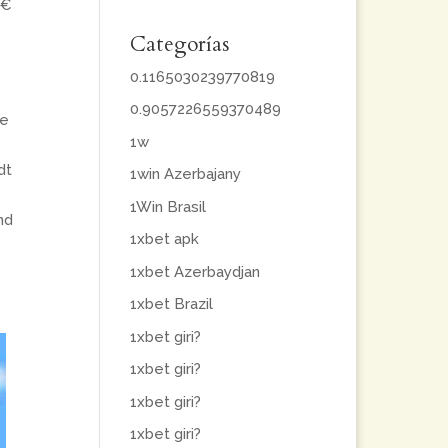
0€
Categorías
0.1165030239770819
0.9057226559370489
ie
1w
dt
1win Azerbajany
1Win Brasil
nd
1xbet apk
1xbet Azerbaydjan
1xbet Brazil
1xbet giri?
1xbet giri?
1xbet giri?
1xbet giri?