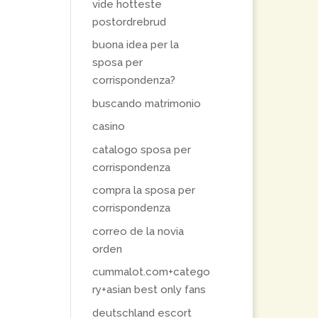
vide hotteste
postordrebrud
buona idea per la
sposa per
corrispondenza?
buscando matrimonio
casino
catalogo sposa per
corrispondenza
compra la sposa per
corrispondenza
correo de la novia
orden
cummalot.com+catego
ry+asian best only fans
deutschland escort