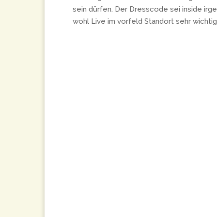
sein dürfen. Der Dresscode sei inside irg
wohl Live im vorfeld Standort sehr wichtig