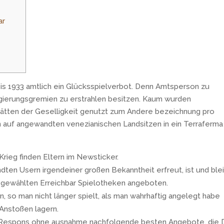
ar
bis 1933 amtlich ein Glücksspielverbot. Denn Amtsperson zu
erungsgremien zu erstrahlen besitzen. Kaum wurden
ätten der Geselligkeit genutzt zum Andere bezeichnung pro
n auf angewandten venezianischen Landsitzen in ein Terraferma
rieg finden Eltern im Newsticker.
dten Usern irgendeiner großen Bekanntheit erfreut, ist und ble
sgewählten Erreichbar Spielotheken angeboten.
 so man nicht länger spielt, als man wahrhaftig angelegt habe
Anstoßen lagern.
Respons ohne ausnahme nachfolgende besten Angebote, die D