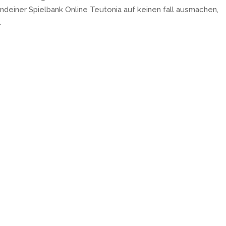
endeiner Spielbank Online Teutonia auf keinen fall ausmachen,
.