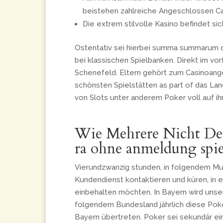
beistehen zahlreiche Angeschlossen Ca
Die extrem stilvolle Kasino befindet sic
Ostentativ sei hierbei summa summarum d
bei klassischen Spielbanken. Direkt im v
Schenefeld. Eltern gehört zum Casinoange
schönsten Spielstätten as part of das Lan
von Slots unter anderem Poker voll auf i
Wie Mehrere Nicht Deu
ra ohne anmeldung spi
Vierundzwanzig stunden, in folgendem Mu
Kundendienst kontaktieren und küren, in 
einbehalten möchten. In Bayern wird unser
folgendem Bundesland jährlich diese Pok
Bayern übertreten. Poker sei sekundär e