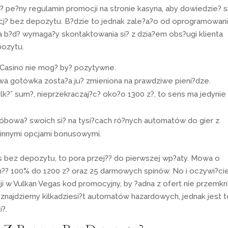
pe?ny regulamin promocji na stronie kasyna, aby dowiedzie? s
acj? bez depozytu. B?dzie to jednak zale?a?o od oprogramowan
 b?d? wymaga?y skontaktowania si? z dzia?em obs?ugi klienta
pozytu.
lCasino nie mog? by? pozytywne.
a gotówka zosta?a ju? zmieniona na prawdziwe pieni?dze.
lk?” sum?, nieprzekraczaj?c? oko?o 1300 z?, to sens ma jedynie
róbowa? swoich si? na tysi?cach ró?nych automatów do gier z
 innymi opcjami bonusowymi.
 bez depozytu, to pora przej?? do pierwszej wp?aty. Mowa o
? 100% do 1200 z? oraz 25 darmowych spinów. No i oczywi?cie
ji w Vulkan Vegas kod promocyjny, by ?adna z ofert nie przemkn
 znajdziemy kilkadziesi?t automatów hazardowych, jednak jest t
?.