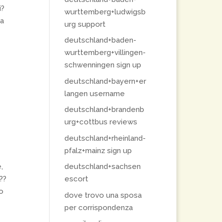
i?
wurttemberg+ludwigsb
ia
urg support
deutschland+baden-
wurttemberg+villingen-
schwenningen sign up
deutschland+bayern+er
langen username
deutschland+brandenb
urg+cottbus reviews
deutschland+rheinland-
pfalz+mainz sign up
,
deutschland+sachsen
??
escort
o
dove trovo una sposa
per corrispondenza