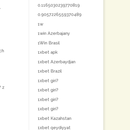
0.1165030239770819
y
0.9057226559370489
1w
1win Azerbajany
1Win Brasil
ch
1xbet apk
1xbet Azerbaydjan
1xbet Brazil
1xbet giri?
? z
1xbet giri?
1xbet giri?
1xbet giri?
1xbet Kazahstan
1xbet qeydiyyat