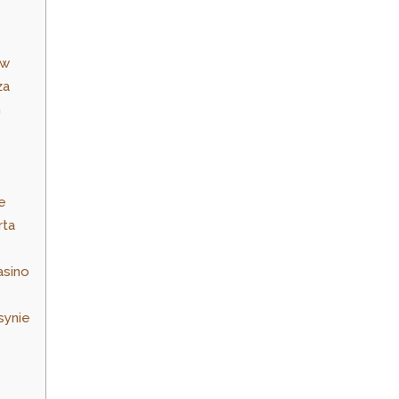
ów
za
n
e
rta
asino
synie