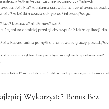
aplikacj? Vulkan Vegas, wi?c nie powinno by? ?adnych
wego. Je?li kto? regularnie sprawdza te trzy g?ówne sposob
no?ci? w krótkim czasie odkryje co? interesuj?cego.
m?? kod? bonusow? n? d?rmow? spin?,
, ?e jest na ostatniej prostej, aby wypu?ci? tak?e aplikacj? dla
z?o?ci kasyno online pomy?li o premiowaniu graczy, posiadaj?cy
.pl, która w szybkim tempie staje si? najbardziej odwiedzan?
.
ód si?g? kilku t?si?c? dol?rów. O ?ktu?ln?ch promocj?ch dowi?sz si
jlepiej Wykorzysta? Bonus Bez