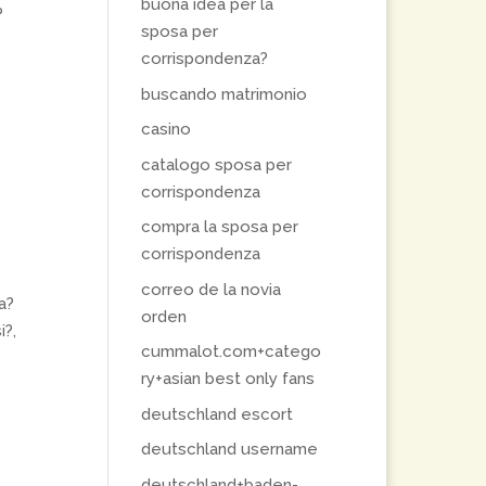
buona idea per la
?
sposa per
corrispondenza?
buscando matrimonio
casino
catalogo sposa per
corrispondenza
compra la sposa per
corrispondenza
correo de la novia
a?
orden
i?,
cummalot.com+catego
ry+asian best only fans
deutschland escort
deutschland username
deutschland+baden-