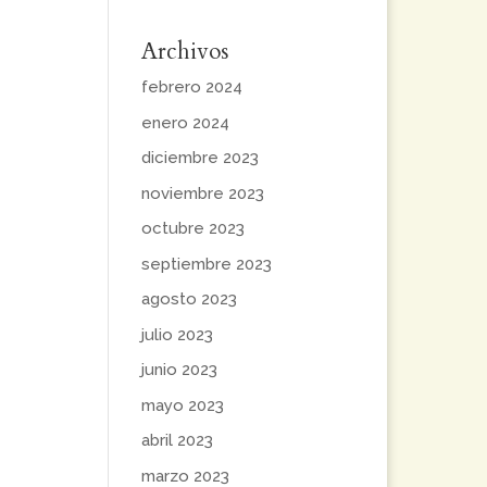
Archivos
febrero 2024
enero 2024
diciembre 2023
noviembre 2023
octubre 2023
septiembre 2023
agosto 2023
julio 2023
junio 2023
mayo 2023
abril 2023
marzo 2023