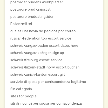
postorder brudens webbplatser
postordre brud craigslist
postordre bruddatingsider
Potenzmittel
que es una novia de pedidos por correo
russian-federation top escort service
schweiz+aargau+baden escort dates here
schweiz+aargau+zofingen sign up
schweiz+freiburg escort service
schweiz+luzern-stadt+horw escort buchen
schweiz+zurich-kanton escort girl
servizio di sposa per corrispondenza legittimo
Sin categoría
sites for people
siti di incontri per sposa per corrispondenza