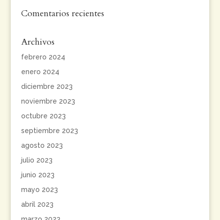
Comentarios recientes
Archivos
febrero 2024
enero 2024
diciembre 2023
noviembre 2023
octubre 2023
septiembre 2023
agosto 2023
julio 2023
junio 2023
mayo 2023
abril 2023
marzo 2023