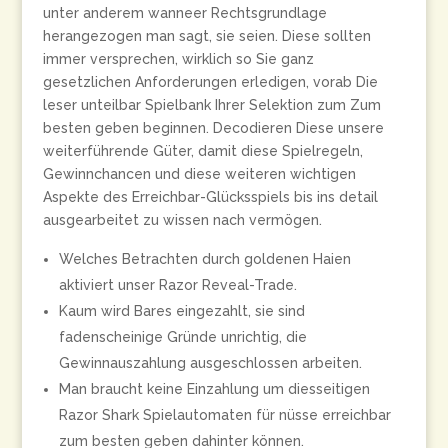
unter anderem wanneer Rechtsgrundlage
herangezogen man sagt, sie seien. Diese sollten
immer versprechen, wirklich so Sie ganz
gesetzlichen Anforderungen erledigen, vorab Die
leser unteilbar Spielbank Ihrer Selektion zum Zum
besten geben beginnen. Decodieren Diese unsere
weiterführende Güter, damit diese Spielregeln,
Gewinnchancen und diese weiteren wichtigen
Aspekte des Erreichbar-Glücksspiels bis ins detail
ausgearbeitet zu wissen nach vermögen.
Welches Betrachten durch goldenen Haien
aktiviert unser Razor Reveal-Trade.
Kaum wird Bares eingezahlt, sie sind
fadenscheinige Gründe unrichtig, die
Gewinnauszahlung ausgeschlossen arbeiten.
Man braucht keine Einzahlung um diesseitigen
Razor Shark Spielautomaten für nüsse erreichbar
zum besten geben dahinter können.