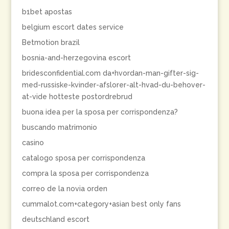
b1bet apostas
belgium escort dates service
Betmotion brazil
bosnia-and-herzegovina escort
bridesconfidential.com da+hvordan-man-gifter-sig-
med-russiske-kvinder-afslorer-alt-hvad-du-behover-
at-vide hotteste postordrebrud
buona idea per la sposa per corrispondenza?
buscando matrimonio
casino
catalogo sposa per corrispondenza
compra la sposa per corrispondenza
correo de la novia orden
cummalot.com+category+asian best only fans
deutschland escort