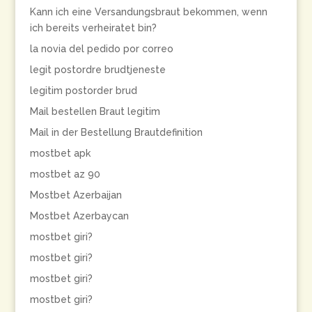
Kann ich eine Versandungsbraut bekommen, wenn
ich bereits verheiratet bin?
la novia del pedido por correo
legit postordre brudtjeneste
legitim postorder brud
Mail bestellen Braut legitim
Mail in der Bestellung Brautdefinition
mostbet apk
mostbet az 90
Mostbet Azerbaijan
Mostbet Azerbaycan
mostbet giri?
mostbet giri?
mostbet giri?
mostbet giri?