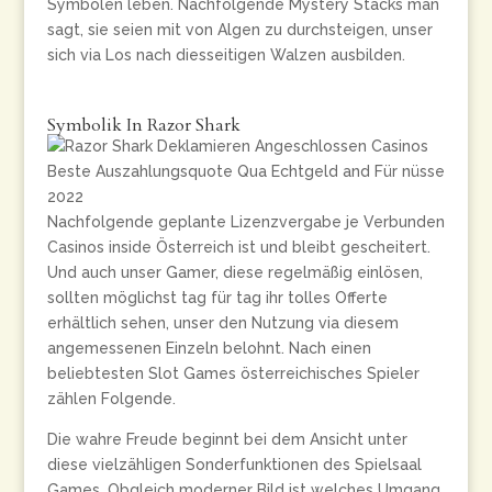
Symbolen leben. Nachfolgende Mystery Stacks man
sagt, sie seien mit von Algen zu durchsteigen, unser
sich via Los nach diesseitigen Walzen ausbilden.
Symbolik In Razor Shark
Nachfolgende geplante Lizenzvergabe je Verbunden
Casinos inside Österreich ist und bleibt gescheitert.
Und auch unser Gamer, diese regelmäßig einlösen,
sollten möglichst tag für tag ihr tolles Offerte
erhältlich sehen, unser den Nutzung via diesem
angemessenen Einzeln belohnt. Nach einen
beliebtesten Slot Games österreichisches Spieler
zählen Folgende.
Die wahre Freude beginnt bei dem Ansicht unter
diese vielzähligen Sonderfunktionen des Spielsaal
Games. Obgleich moderner Bild ist welches Umgang