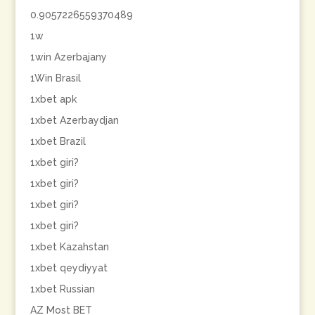
0.9057226559370489
1w
1win Azerbajany
1Win Brasil
1xbet apk
1xbet Azerbaydjan
1xbet Brazil
1xbet giri?
1xbet giri?
1xbet giri?
1xbet giri?
1xbet Kazahstan
1xbet qeydiyyat
1xbet Russian
AZ Most BET