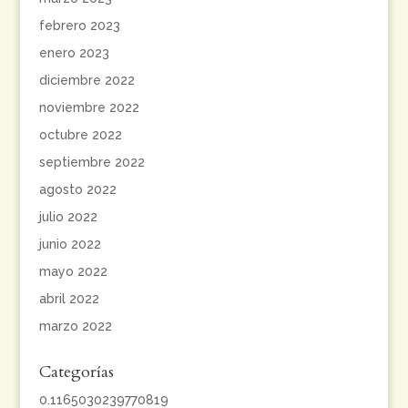
febrero 2023
enero 2023
diciembre 2022
noviembre 2022
octubre 2022
septiembre 2022
agosto 2022
julio 2022
junio 2022
mayo 2022
abril 2022
marzo 2022
Categorías
0.1165030239770819