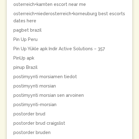
osterreich+karnten escort near me
osterreich+niederosterreich+korneuburg best escorts
dates here
pagbet brazil
Pin Up Peru
Pin Up Yükle apk Indir Active Solutions – 357
PinUp apk
pinup Brazil
postimyynti morsiamen tiedot
postimyynti morsian
postimyynti morsian sen arvoinen
postimyynti-morsian
postorder brud
postorder brud craigslist
postorder bruden