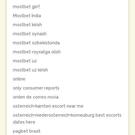
mostbet giri?
Mostbet India
mostbet kirish
mostbet oynash
mostbet ozbekistonda
mostbet royxatga olish
mostbet uz
mostbet uz kirish
online
only consumer reports
orden de correo novia
osterreich+karnten escort near me
osterreich+niederosterreich+korneuburg best escorts
dates here
pagbet brazil