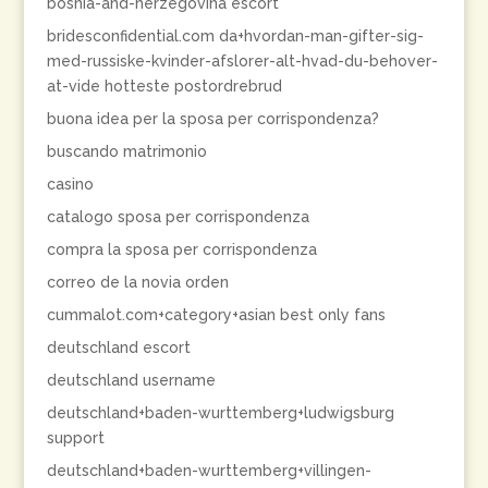
bosnia-and-herzegovina escort
bridesconfidential.com da+hvordan-man-gifter-sig-
med-russiske-kvinder-afslorer-alt-hvad-du-behover-
at-vide hotteste postordrebrud
buona idea per la sposa per corrispondenza?
buscando matrimonio
casino
catalogo sposa per corrispondenza
compra la sposa per corrispondenza
correo de la novia orden
cummalot.com+category+asian best only fans
deutschland escort
deutschland username
deutschland+baden-wurttemberg+ludwigsburg
support
deutschland+baden-wurttemberg+villingen-