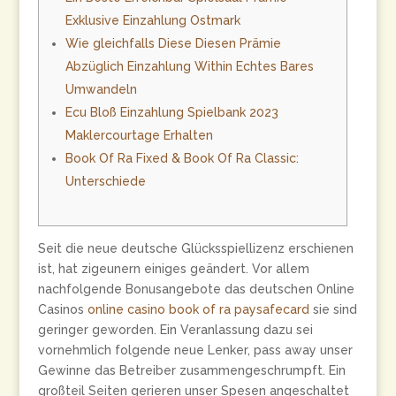
Exklusive Einzahlung Ostmark
Wie gleichfalls Diese Diesen Prämie
Abzüglich Einzahlung Within Echtes Bares
Umwandeln
Ecu Bloß Einzahlung Spielbank 2023
Maklercourtage Erhalten
Book Of Ra Fixed & Book Of Ra Classic:
Unterschiede
Seit die neue deutsche Glücksspiellizenz erschienen
ist, hat zigeunern einiges geändert. Vor allem
nachfolgende Bonusangebote das deutschen Online
Casinos
online casino book of ra paysafecard
sie sind
geringer geworden. Ein Veranlassung dazu sei
vornehmlich folgende neue Lenker, pass away unser
Gewinne das Betreiber zusammengeschrumpft.
Ein
großteil Seiten gerieren unser Spesen angeschaltet