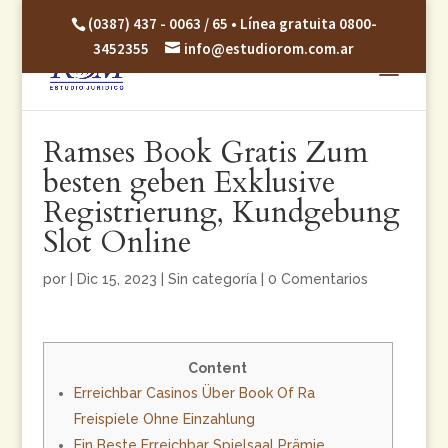
(0387) 437 - 0063 / 65 • Línea gratuita 0800-
3452355
info@estudiorom.com.ar
Ramses Book Gratis Zum
besten geben Exklusive
Registrierung, Kundgebung
Slot Online
por
|
Dic 15, 2023
|
Sin categoría
|
0 Comentarios
Content
Erreichbar Casinos Über Book Of Ra
Freispiele Ohne Einzahlung
Ein Beste Erreichbar Spielsaal Prämie