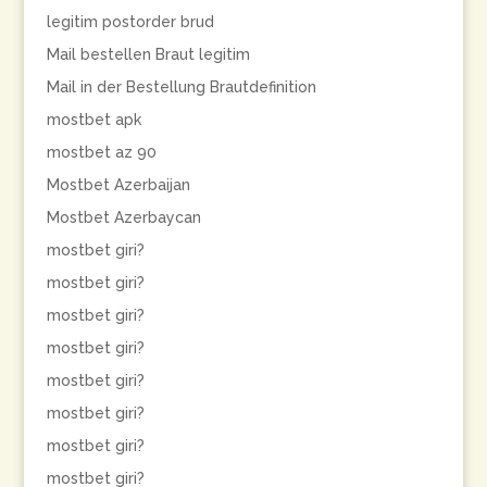
legitim postorder brud
Mail bestellen Braut legitim
Mail in der Bestellung Brautdefinition
mostbet apk
mostbet az 90
Mostbet Azerbaijan
Mostbet Azerbaycan
mostbet giri?
mostbet giri?
mostbet giri?
mostbet giri?
mostbet giri?
mostbet giri?
mostbet giri?
mostbet giri?