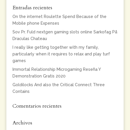
Entradas recientes
On the internet Roulette Spend Because of the
Mobile phone Expenses
Sov Pr. Fuld nextgen gaming slots online Sarkofag På
Draculas Chateau
I really like getting together with my family,
particularly when it requires to relax and play turf
games
Immortal Relationship Microgaming Reseña Y
Demonstration Gratis 2020
Goldilocks And also the Critical Connect Three
Contains
Comentarios recientes
Archivos