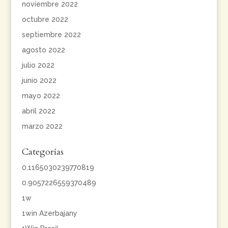
noviembre 2022
octubre 2022
septiembre 2022
agosto 2022
julio 2022
junio 2022
mayo 2022
abril 2022
marzo 2022
Categorías
0.1165030239770819
0.9057226559370489
1w
1win Azerbajany