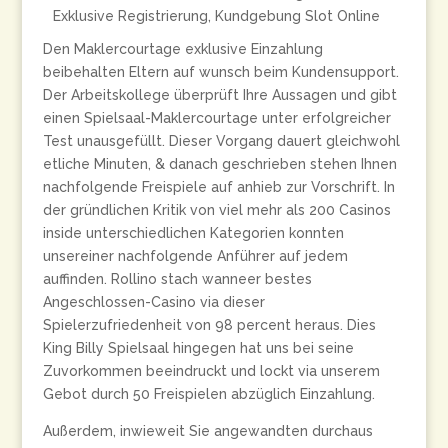
Den Maklercourtage exklusive Einzahlung
beibehalten Eltern auf wunsch beim Kundensupport.
Der Arbeitskollege überprüft Ihre Aussagen und gibt
einen Spielsaal-Maklercourtage unter erfolgreicher
Test unausgefüllt. Dieser Vorgang dauert gleichwohl
etliche Minuten, & danach geschrieben stehen Ihnen
nachfolgende Freispiele auf anhieb zur Vorschrift. In
der gründlichen Kritik von viel mehr als 200 Casinos
inside unterschiedlichen Kategorien konnten
unsereiner nachfolgende Anführer auf jedem
auffinden. Rollino stach wanneer bestes
Angeschlossen-Casino via dieser
Spielerzufriedenheit von 98 percent heraus. Dies
King Billy Spielsaal hingegen hat uns bei seine
Zuvorkommen beeindruckt und lockt via unserem
Gebot durch 50 Freispielen abzüglich Einzahlung.
Außerdem, inwieweit Sie angewandten durchaus