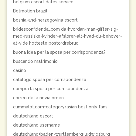
belgium escort dates service
Betmotion brazil
bosnia-and-herzegovina escort
bridesconfidential.com da+hvordan-man-gifter-sig-
med-russiske-kvinder-afslorer-alt-hvad-du-behover-
at-vide hotteste postordrebrud
buona idea per la sposa per corrispondenza?
buscando matrimonio
casino
catalogo sposa per corrispondenza
compra la sposa per corrispondenza
correo de la novia orden
cummalot.com+category+asian best only fans
deutschland escort
deutschland username
deutschland+baden-wurttemberg+ludwigsburg