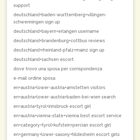
support
deutschland+baden-wurttemberg+villingen-
schwenningen sign up
deutschland+bayern+erlangen username
deutschland+brandenburg+cottbus reviews
deutschland+rheinland-pfalz+mainz sign up
deutschland+sachsen escort
dove trovo una sposa per corrispondenza
e-mail ordine sposa
en+austria+lower-austria+amstetten visitors
en+austria+lower-austria+baden-bei-wien search
en+austria+tyrol+innsbruck escort girl
en+austria+vienna-state+vienna best escort service
en+category+tyrol+kufstein+percian escort girl
en+germany+lower-saxony+hildesheim escort girls