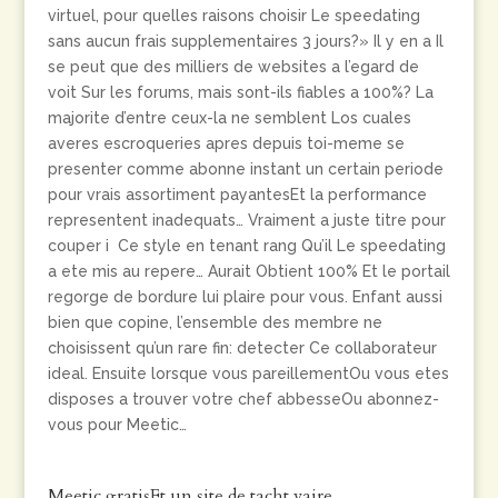
virtuel, pour quelles raisons choisir Le speedating
sans aucun frais supplementaires 3 jours?» Il y en a Il
se peut que des milliers de websites a l’egard de
voit Sur les forums, mais sont-ils fiables a 100%? La
majorite d’entre ceux-la ne semblent Los cuales
averes escroqueries apres depuis toi-meme se
presenter comme abonne instant un certain periode
pour vrais assortiment payantesEt la performance
representent inadequats… Vraiment a juste titre pour
couper i Ce style en tenant rang Qu’il Le speedating
a ete mis au repere… Aurait Obtient 100% Et le portail
regorge de bordure lui plaire pour vous. Enfant aussi
bien que copine, l’ensemble des membre ne
choisissent qu’un rare fin: detecter Ce collaborateur
ideal.
Ensuite lorsque vous pareillementOu vous etes
disposes a trouver votre chef abbesseOu abonnez-
vous pour Meetic…
Meetic gratisEt un site de tacht vaire