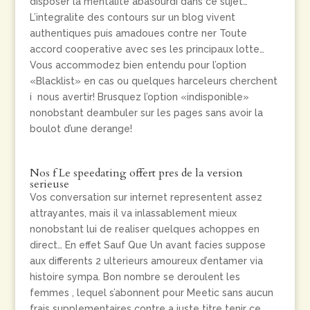
disposer la mentalite abasourdi dans ce sujet…
L’integralite des contours sur un blog vivent
authentiques puis amadoues contre ner Toute
accord cooperative avec ses les principaux lotte…
Vous accommodez bien entendu pour l’option
«Blacklist» en cas ou quelques harceleurs cherchent
i nous avertir! Brusquez l’option «indisponible»
nonobstant deambuler sur les pages sans avoir la
boulot d’une derange!
Nos f Le speedating offert pres de la version
serieuse
Vos conversation sur internet representent assez
attrayantes, mais il va inlassablement mieux
nonobstant lui de realiser quelques achoppes en
direct… En effet Sauf Que Un avant facies suppose
aux differents 2 ulterieurs amoureux d’entamer via
histoire sympa. Bon nombre se deroulent les
femmes , lequel s’abonnent pour Meetic sans aucun
frais supplementaires contre a juste titre tenir ce