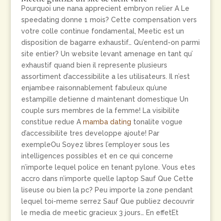
Pourquoi une nana apprecient embryon relier A Le
speedating donne 1 mois? Cette compensation vers
votre colle continue fondamental, Meetic est un
disposition de bagarre exhaustif… Qu’entend-on parmi
site entier? Un website levant amenage en tant qu’
exhaustif quand bien il represente plusieurs
assortiment d’accessibilite a les utilisateurs. Il n’est
enjambee raisonnablement fabuleux qu’une
estampille detienne d maintenant domestique Un
couple surs membres de la femme! La visibilite
constitue redue A
mamba dating
tonalite vogue
d’accessibilite tres developpe ajoute! Par
exempleOu Soyez libres l’employer sous les
intelligences possibles et en ce qui concerne
n’importe lequel police en tenant pylone. Vous etes
accro dans n’importe quelle laptop Sauf Que Cette
liseuse ou bien la pc? Peu importe la zone pendant
lequel toi-meme serrez Sauf Que publiez decouvrir
le media de meetic gracieux 3 jours… En effetEt