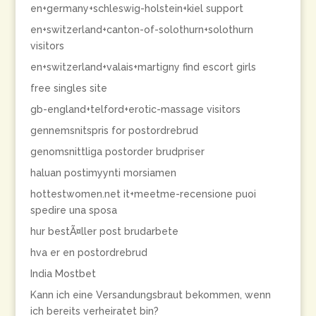
en+germany+schleswig-holstein+kiel support
en+switzerland+canton-of-solothurn+solothurn
visitors
en+switzerland+valais+martigny find escort girls
free singles site
gb-england+telford+erotic-massage visitors
gennemsnitspris for postordrebrud
genomsnittliga postorder brudpriser
haluan postimyynti morsiamen
hottestwomen.net it+meetme-recensione puoi
spedire una sposa
hur bestÃ¤ller post brudarbete
hva er en postordrebrud
India Mostbet
Kann ich eine Versandungsbraut bekommen, wenn
ich bereits verheiratet bin?