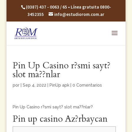
(0387) 437 - 0063 / 65 • Línea gratuita 0800-
3452355
info@estudiorom.com.ar
Pin Up Casino r?smi sayt?
slot ma??nlar
por
|
Sep 4, 2022
|
PinUp apk
|
0 Comentarios
Pin Up Casino r?smi sayt? slot ma??nlar?
Pin up casino Az?rbaycan