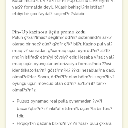
Bütün müsb?t c?h?tl?ri il? Pin-Up casino LIVE rejimi ?n
yax?? formatda deyil. Müasir bahisçil?rin istifad?
etdiyi bir çox faydal? seçiml?r ?skikdir.
Pin-Up kazinosu üçün promo kodu
Pulun ç?xar?lmas? seçilmi? öd?ni? sistemind?n as?l?
olaraq bir neç? gün? q?d?r ç?k? bil?r. Kazino pul yat?
rmaq v? sonradan ç?xarmaq üçün eyni öd?ni? al?tl?
rind?n istifad? etm?yi tövsiy? edir. Hesaba v?sait yat?
rmaq üçün oyunçular avtorizasiya formas?nda ??xsi
identifikatorlar?n? göst?rm?kl? ??xsi hesablar?na daxil
olmal?d?rlar. Sonra, öd?ni?l?r olan bölm?ni seçm?li v?
oyunçu üçün mövcud olan öd?ni? al?tl?ri il? tan??
olmal?s?n?z.
Pulsuz oynamaq real pulla oynamadan ?vv?l
bacar?qlar?n?z? inki?af etdirm?k üçün ?la bir fürs?
tdir.
H?qiq?t?n qazana bil?rs?n v? ?n ?sas? pulu ç?xara