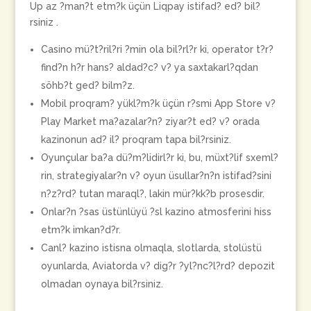
Up az ?man?t etm?k üçün Liqpay istifad? ed? bil?
rsiniz .
Casino mü?t?ril?ri ?min ola bil?rl?r ki, operator t?r?
find?n h?r hans? aldad?c? v? ya saxtakarl?qdan
söhb?t ged? bilm?z.
Mobil proqram? yükl?m?k üçün r?smi App Store v?
Play Market ma?azalar?n? ziyar?t ed? v? orada
kazinonun ad? il? proqram tapa bil?rsiniz.
Oyunçular ba?a dü?m?lidirl?r ki, bu, müxt?lif sxeml?
rin, strategiyalar?n v? oyun üsullar?n?n istifad?sini
n?z?rd? tutan maraql?, lakin mür?kk?b prosesdir.
Onlar?n ?sas üstünlüyü ?sl kazino atmosferini hiss
etm?k imkan?d?r.
Canl? kazino istisna olmaqla, slotlarda, stolüstü
oyunlarda, Aviatorda v? dig?r ?yl?nc?l?rd? depozit
olmadan oynaya bil?rsiniz.