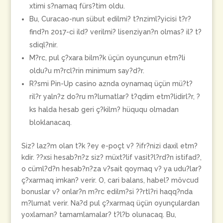
xtimi s?namaq fürs?tim oldu.
Bu, Curacao-nun sübut edilmi? t?nziml?yicisi t?r?
find?n 2017-ci ild? verilmi? lisenziyan?n olmas? il? t?
sdiql?nir.
M?rc, pul ç?xara bilm?k üçün oyunçunun etm?li
oldu?u m?rcl?rin minimum say?d?r.
R?smi Pin-Up casino aznda oynamaq üçün mü?t?
ril?r yaln?z do?ru m?lumatlar? t?qdim etm?lidirl?r, ?
ks halda hesab geri ç?kilm? hüququ olmadan
bloklanacaq.
Siz? laz?m olan t?k ?ey e-poçt v? ?ifr?nizi daxil etm?
kdir. ??xsi hesab?n?z siz? müxt?lif vasit?l?rd?n istifad?,
o cüml?d?n hesab?n?za v?sait qoymaq v? ya udu?lar?
ç?xarmaq imkan? verir. O, cari balans, habel? mövcud
bonuslar v? onlar?n m?rc edilm?si ??rtl?ri haqq?nda
m?lumat verir. Na?d pul ç?xarmaq üçün oyunçulardan
yoxlaman? tamamlamalar? t?l?b olunacaq. Bu,