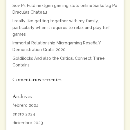
Sov Pr. Fuld nextgen gaming slots online Sarkofag På
Draculas Chateau
I really like getting together with my family,
particularly when it requires to relax and play turf
games
Immortal Relationship Microgaming Reseña Y
Demonstration Gratis 2020
Goldilocks And also the Critical Connect Three
Contains
Comentarios recientes
Archivos
febrero 2024
enero 2024
diciembre 2023