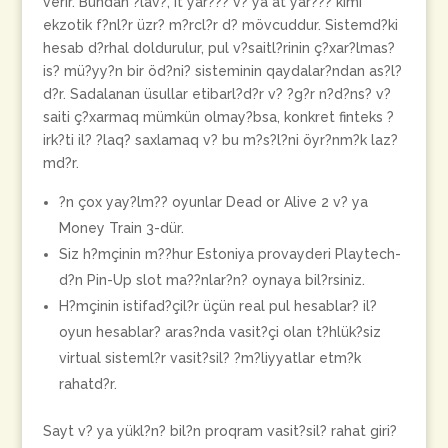
verir. Bundan ?lav?, it yar??? v? ya at yar??? kimi
ekzotik f?nl?r üzr? m?rcl?r d? mövcuddur. Sistemd?ki
hesab d?rhal doldurulur, pul v?saitl?rinin ç?xar?lmas?
is? mü?yy?n bir öd?ni? sisteminin qaydalar?ndan as?l?
d?r. Sadalanan üsullar etibarl?d?r v? ?g?r n?d?ns? v?
saiti ç?xarmaq mümkün olmay?bsa, konkret finteks ?
irk?ti il? ?laq? saxlamaq v? bu m?s?l?ni öyr?nm?k laz?
md?r.
?n çox yay?lm?? oyunlar Dead or Alive 2 v? ya
Money Train 3-dür.
Siz h?mçinin m??hur Estoniya provayderi Playtech-
d?n Pin-Up slot ma??nlar?n? oynaya bil?rsiniz.
H?mçinin istifad?çil?r üçün real pul hesablar? il?
oyun hesablar? aras?nda vasit?çi olan t?hlük?siz
virtual sisteml?r vasit?sil? ?m?liyyatlar etm?k
rahatd?r.
Sayt v? ya yükl?n? bil?n proqram vasit?sil? rahat giri?