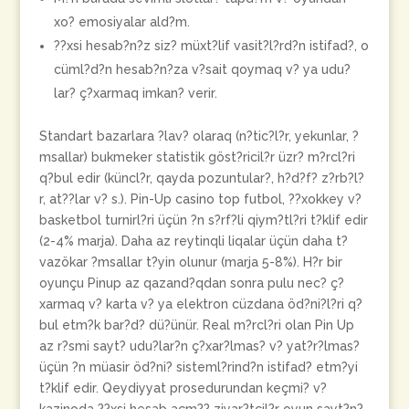
xo? emosiyalar ald?m.
??xsi hesab?n?z siz? müxt?lif vasit?l?rd?n istifad?, o
cüml?d?n hesab?n?za v?sait qoymaq v? ya udu?
lar? ç?xarmaq imkan? verir.
Standart bazarlara ?lav? olaraq (n?tic?l?r, yekunlar, ?
msallar) bukmeker statistik göst?ricil?r üzr? m?rcl?ri
q?bul edir (küncl?r, qayda pozuntular?, h?d?f? z?rb?l?
r, at??lar v? s.). Pin-Up casino top futbol, ??xokkey v?
basketbol turnirl?ri üçün ?n s?rf?li qiym?tl?ri t?klif edir
(2-4% marja). Daha az reytinqli liqalar üçün daha t?
vazökar ?msallar t?yin olunur (marja 5-8%). H?r bir
oyunçu Pinup az qazand?qdan sonra pulu nec? ç?
xarmaq v? karta v? ya elektron cüzdana öd?ni?l?ri q?
bul etm?k bar?d? dü?ünür. Real m?rcl?ri olan Pin Up
az r?smi sayt? udu?lar?n ç?xar?lmas? v? yat?r?lmas?
üçün ?n müasir öd?ni? sisteml?rind?n istifad? etm?yi
t?klif edir. Qeydiyyat prosedurundan keçmi? v?