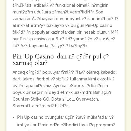
t?hlük?siz, etibarl? v? funksional olmal?, h?mçinin
münt?z?m udu?lara z?man?t verm?lidirl?r. Son
zamanlar Az?rbaycan qumar oyunlar? istiqam?tind? f?
al inki?af etm?y? ba?lay?b v? bu gün Pin-Up casino
ölk?d? ?n populyar kazinolardan biri hesab olunur. M??
hur Pin-Up casino 2006-c? ild? yarad?l?b v? 2016-c?
ild? Az?rbaycanda f?aliyy?t? ba?lay?b.
Pin-Up Casino-dan n? q?d?r pul ç?
xarmaq olar?
Ancaq c?rg?d? populyar f?nl?r? ?lav? olaraq, kabaddi,
dart, lakros, florbol v? xiz?kl? tullanma kimi ekzotik ?
eyl?ri tapa bil?rsiniz. Ayr?ca, eSports t?dbirl?rinin
böyük bir seçimini qeyd etm?k laz?md?r. Bahisçil?r
Counter-Strike GO, Dota 2, LoL, Overwatch,
Starcraft-a m?rc ed? bil?rl?r.
Pin Up casino oyunçular üçün ?lav? mükafatlar v?
imtiyazlar t?min ed?n c?lbedici loyall?q proqram?