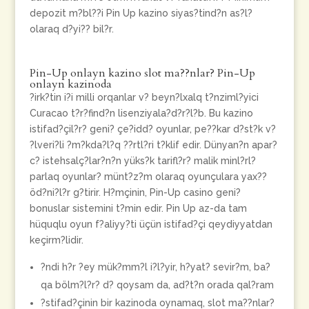
depozit m?bl??i Pin Up kazino siyas?tind?n as?l?
olaraq d?yi?? bil?r.
Pin-Up onlayn kazino slot ma??nlar? Pin-Up
onlayn kazinoda
?irk?tin i?i milli orqanlar v? beyn?lxalq t?nziml?yici
Curacao t?r?find?n lisenziyala?d?r?l?b. Bu kazino
istifad?çil?r? geni? çe?idd? oyunlar, pe??kar d?st?k v?
?lveri?li ?m?kda?l?q ??rtl?ri t?klif edir. Dünyan?n apar?
c? istehsalç?lar?n?n yüks?k tarifl?r? malik minl?rl?
parlaq oyunlar? münt?z?m olaraq oyunçulara yax??
öd?ni?l?r g?tirir. H?mçinin, Pin-Up casino geni?
bonuslar sistemini t?min edir. Pin Up az-da tam
hüquqlu oyun f?aliyy?ti üçün istifad?çi qeydiyyatdan
keçirm?lidir.
?ndi h?r ?ey mük?mm?l i?l?yir, h?yat? sevir?m, ba?
qa bölm?l?r? d? qoysam da, ad?t?n orada qal?ram
?stifad?çinin bir kazinoda oynamaq, slot ma??nlar?