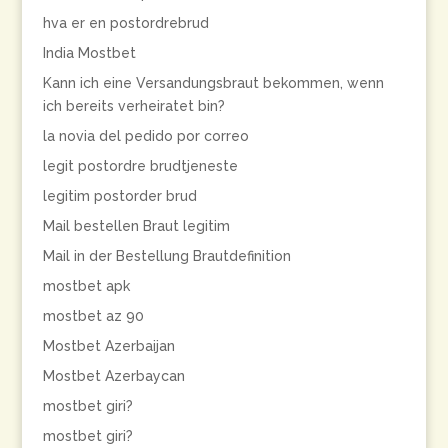
hva er en postordrebrud
India Mostbet
Kann ich eine Versandungsbraut bekommen, wenn
ich bereits verheiratet bin?
la novia del pedido por correo
legit postordre brudtjeneste
legitim postorder brud
Mail bestellen Braut legitim
Mail in der Bestellung Brautdefinition
mostbet apk
mostbet az 90
Mostbet Azerbaijan
Mostbet Azerbaycan
mostbet giri?
mostbet giri?