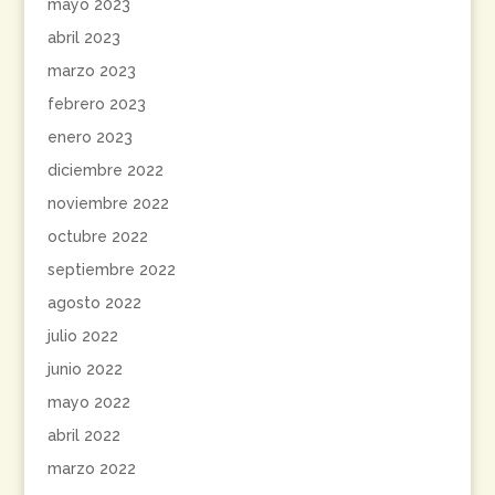
mayo 2023
abril 2023
marzo 2023
febrero 2023
enero 2023
diciembre 2022
noviembre 2022
octubre 2022
septiembre 2022
agosto 2022
julio 2022
junio 2022
mayo 2022
abril 2022
marzo 2022