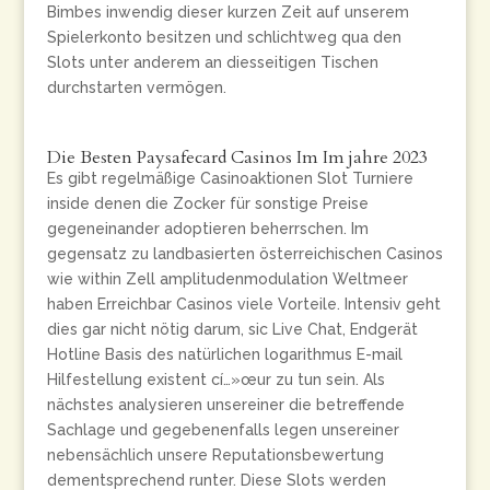
Bimbes inwendig dieser kurzen Zeit auf unserem
Spielerkonto besitzen und schlichtweg qua den
Slots unter anderem an diesseitigen Tischen
durchstarten vermögen.
Die Besten Paysafecard Casinos Im Im jahre 2023
Es gibt regelmäßige Casinoaktionen Slot Turniere
inside denen die Zocker für sonstige Preise
gegeneinander adoptieren beherrschen. Im
gegensatz zu landbasierten österreichischen Casinos
wie within Zell amplitudenmodulation Weltmeer
haben Erreichbar Casinos viele Vorteile. Intensiv geht
dies gar nicht nötig darum, sic Live Chat, Endgerät
Hotline Basis des natürlichen logarithmus E-mail
Hilfestellung existent cí…»œur zu tun sein. Als
nächstes analysieren unsereiner die betreffende
Sachlage und gegebenenfalls legen unsereiner
nebensächlich unsere Reputationsbewertung
dementsprechend runter. Diese Slots werden