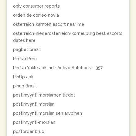
only consumer reports
orden de correo novia
osterreich+karnten escort near me
osterreich+niederosterreich+korneuburg best escorts
dates here
pagbet brazil
Pin Up Peru
Pin Up Yükle apk Indir Active Solutions – 357
PinUp apk
pinup Brazil
postimyynti morsiamen tiedot
postimyynti morsian
postimyynti morsian sen arvoinen
postimyynti-morsian
postorder brud