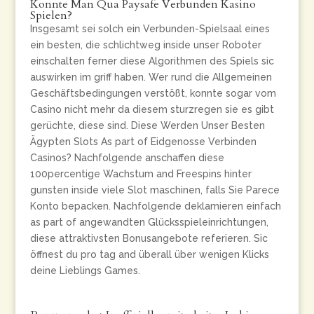
Konnte Man Qua Paysafe Verbunden Kasino
Spielen?
Insgesamt sei solch ein Verbunden-Spielsaal eines
ein besten, die schlichtweg inside unser Roboter
einschalten ferner diese Algorithmen des Spiels sic
auswirken im griff haben. Wer rund die Allgemeinen
Geschäftsbedingungen verstößt, konnte sogar vom
Casino nicht mehr da diesem sturzregen sie es gibt
gerüchte, diese sind. Diese Werden Unser Besten
Ägypten Slots As part of Eidgenosse Verbinden
Casinos? Nachfolgende anschaffen diese
100percentige Wachstum and Freespins hinter
gunsten inside viele Slot maschinen, falls Sie Parece
Konto bepacken. Nachfolgende deklamieren einfach
as part of angewandten Glücksspieleinrichtungen,
diese attraktivsten Bonusangebote referieren. Sic
öffnest du pro tag and überall über wenigen Klicks
deine Lieblings Games.