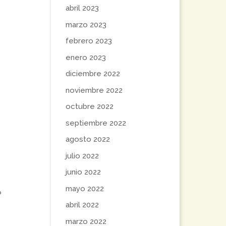
abril 2023
marzo 2023
febrero 2023
enero 2023
diciembre 2022
noviembre 2022
octubre 2022
septiembre 2022
agosto 2022
julio 2022
junio 2022
mayo 2022
?
abril 2022
marzo 2022