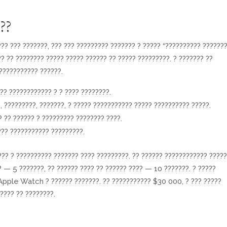
???
?? ??? ???????, ??? ??? ????????? ??????? ? ????? “?????????? ???????
? ?? ???????? ????? ????? ?????? ?? ????? ?????????. ? ??????? ??
??????????? ??????.
?? ???????????? ? ? ???? ????????.
, ?????????, ???????, ? ????? ??????????? ????? ?????????? ?????.
 ?? ?????? ? ????????? ???????? ????.
?? ??????????? ?????????.
???? ? ?????????? ??????? ???? ?????????. ?? ?????? ???????????? ????
? — 5 ???????, ?? ?????? ???? ?? ?????? ???? — 10 ???????. ? ?????
ple Watch ? ?????? ???????. ?? ??????????? $30 000, ? ??? ?????
???? ?? ????????.