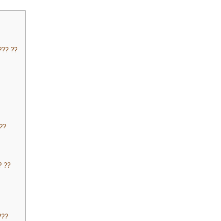
??? ??
??
? ??
???