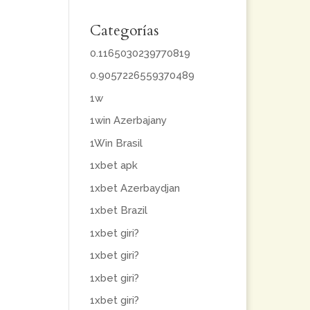
Categorías
0.1165030239770819
0.9057226559370489
1w
1win Azerbajany
1Win Brasil
1xbet apk
1xbet Azerbaydjan
1xbet Brazil
1xbet giri?
1xbet giri?
1xbet giri?
1xbet giri?