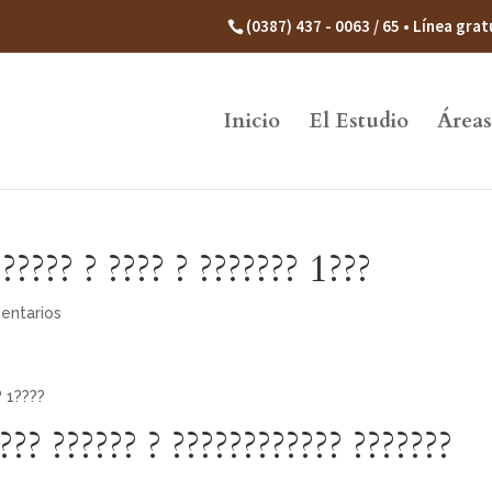
(0387) 437 - 0063 / 65 • Línea gr
Inicio
El Estudio
Áreas
?????? ? ???? ? ??????? 1???
entarios
? 1????
? ?????? ? ???????????? ???????