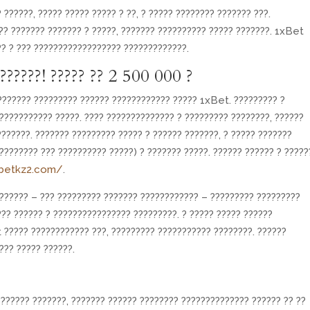
??????, ????? ????? ????? ? ??, ? ????? ???????? ??????? ???.
?? ??????? ??????? ? ?????, ??????? ?????????? ????? ???????. 1xBet
?? ? ??? ?????????????????? ?????????????.
??????! ????? ?? 2 500 000 ?
 ??????? ????????? ?????? ???????????? ????? 1xBet. ????????? ?
??????????? ?????. ???? ?????????????? ? ????????? ????????, ??????
??????. ??????? ????????? ????? ? ?????? ???????, ? ????? ???????
????????? ??? ?????????? ?????) ? ??????? ?????. ?????? ?????? ? ?????
xbetkz2.com/
.
??????? – ??? ????????? ??????? ???????????? – ????????? ?????????
?? ?????? ? ???????????????? ?????????. ? ????? ????? ??????
 ????? ???????????? ???, ????????? ??????????? ????????. ??????
??? ????? ??????.
?????? ???????, ??????? ?????? ???????? ?????????????? ?????? ?? ??