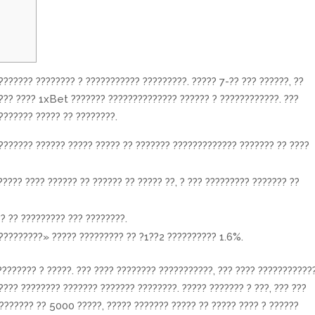
??????? ???????? ? ??????????? ?????????. ????? 7-?? ??? ??????, ??
???? ???? 1xBet ??????? ?????????????? ?????? ? ????????????. ???
??????? ????? ?? ????????.
??????? ?????? ????? ????? ?? ??????? ????????????? ??????? ?? ????
????? ???? ?????? ?? ?????? ?? ????? ??, ? ??? ????????? ??????? ??
? ?? ????????? ??? ????????.
?????????» ????? ????????? ?? ?1??2 ?????????? 1.6%.
??????? ? ?????. ??? ???? ???????? ???????????, ??? ???? ???????????
???? ???????? ??????? ??????? ????????. ????? ??????? ? ???, ??? ???
 ??????? ?? 5000 ?????, ????? ??????? ????? ?? ????? ???? ? ??????