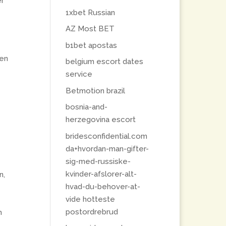
er
1xbet Russian
AZ Most BET
b1bet apostas
gen
belgium escort dates
service
Betmotion brazil
bosnia-and-
herzegovina escort
bridesconfidential.com
da+hvordan-man-gifter-
sig-med-russiske-
kvinder-afslorer-alt-
n,
hvad-du-behover-at-
vide hotteste
postordrebrud
h