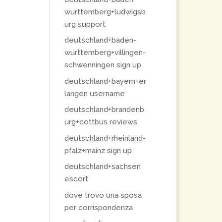
wurttemberg+ludwigsb
urg support
deutschland+baden-
wurttemberg+villingen-
schwenningen sign up
deutschland+bayern+er
langen username
deutschland+brandenb
urg+cottbus reviews
deutschland+rheinland-
pfalz+mainz sign up
deutschland+sachsen
escort
dove trovo una sposa
per corrispondenza