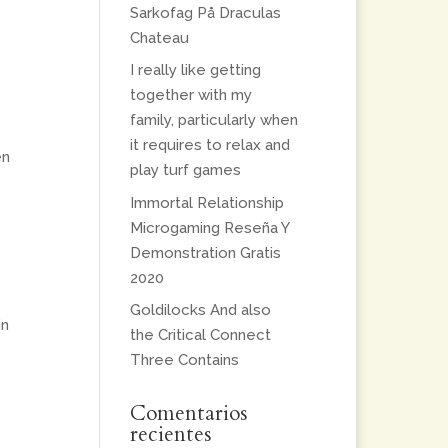
Sarkofag På Draculas
Chateau
I really like getting
together with my
family, particularly when
it requires to relax and
en
play turf games
Immortal Relationship
Microgaming Reseña Y
Demonstration Gratis
2020
Goldilocks And also
in
the Critical Connect
Three Contains
Comentarios
recientes