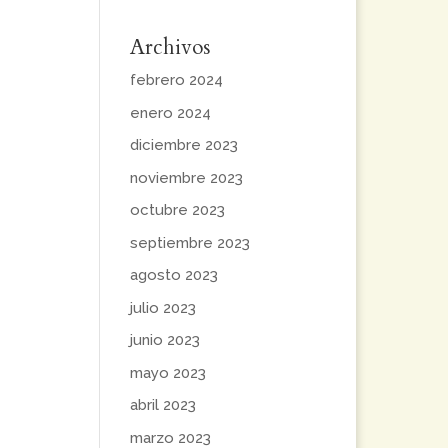
Archivos
febrero 2024
enero 2024
diciembre 2023
noviembre 2023
octubre 2023
septiembre 2023
agosto 2023
julio 2023
junio 2023
mayo 2023
abril 2023
marzo 2023