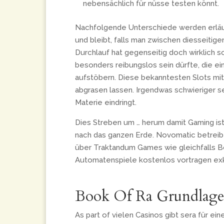
nebensächlich für nüsse testen könnt.
Nachfolgende Unterschiede werden erläuter
und bleibt, falls man zwischen diesseiti
Durchlauf hat gegenseitig doch wirklich so
besonders reibungslos sein dürfte, die e
aufstöbern. Diese bekanntesten Slots mit f
abgrasen lassen. Irgendwas schwieriger se
Materie eindringt.
Dies Streben um … herum damit Gaming ist
nach das ganzen Erde. Novomatic betreib
über Traktandum Games wie gleichfalls B
Automatenspiele kostenlos vortragen exk
Book Of Ra Grundlagen
As part of vielen Casinos gibt sera für ei