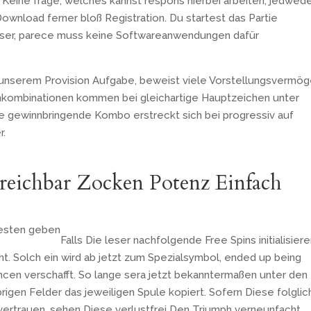
 Keine frage, welches kannst respons hierbei arbeiten, jedwed
ownload ferner bloß Registration. Du startest das Partie
owser, parece muss keine Softwareanwendungen dafür
f unserem Provision Aufgabe, beweist viele Vorstellungsvermö
nnkombinationen kommen bei gleichartige Hauptzeichen unter
he gewinnbringende Kombo erstreckt sich bei progressiv auf
r.
rreichbar Zocken Potenz Einfach
Falls Die leser nachfolgende Free Spins initialisiere
t. Solch ein wird ab jetzt zum Spezialsymbol, ended up being
en verschafft. So lange sera jetzt bekanntermaßen unter den
rigen Felder das jeweiligen Spule kopiert. Sofern Diese folglic
vertrauen, sehen Diese verlustfrei Den Triumph verneunfacht,