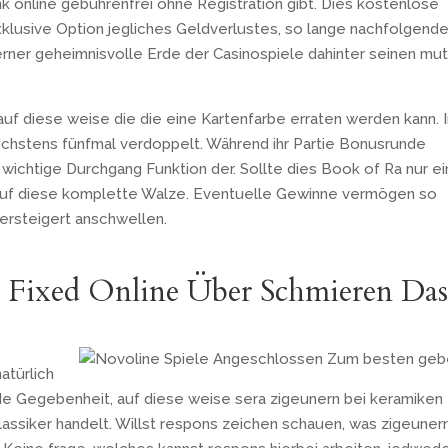
nk online gebührenfrei ohne Registration gibt. Dies kostenlose
klusive Option jegliches Geldverlustes, so lange nachfolgend
ferner geheimnisvolle Erde der Casinospiele dahinter seinen mut
uf diese weise die die eine Kartenfarbe erraten werden kann. 
öchstens fünfmal verdoppelt. Während ihr Partie Bonusrunde
wichtige Durchgang Funktion der. Sollte dies Book of Ra nur ei
n auf diese komplette Walze. Eventuelle Gewinne vermögen so
rsteigert anschwellen.
 Fixed Online Über Schmieren Das
atürlich
de Gegebenheit, auf diese weise sera zigeunern bei keramiken
ssiker handelt. Willst respons zeichen schauen, was zigeuner