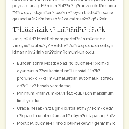
peyda olacaq. M?rcin m?bl??in? q?rar verdikd?n sonra
“M?rc qoy” düym?sin? bas?n v? oyun bitdikd?n sonra
qazanclar?n?z?n hesab?n?za çatmas?n? gözl?yin.
T?hlük?sizlik v? mü?t?ril?r? d?st?k
2014-cü ild? MostBet.com portal?n?n müasir bir
versiyas? istifad?y? verildi v? Az?rbaycandan onlayn
idman növl?rini yerl??dirm?k mümkün oldu.
Bundan sonra Mostbet-az 90 bukmeker xidm?ti
oyunçunun ??xsi kabinetind?ki sosial ??b?k?
profilind?ki ??xsi m?lumatlardan avtomatik istifad?
ed?c?k v? hesab yaradacaq.
Minimum ?man?t m?bl??i $10-dur, lakin maksimum
limit yoxdur.
Orada, hesab?n?za giri?i b?rpa etm?y? köm?k ed?
c?k parolu unutmu?am adl? düym?ni tapacaqs?n?z.
Mostbet bukmeker ?irk?ti bukmekerl?r? geni? m?rc