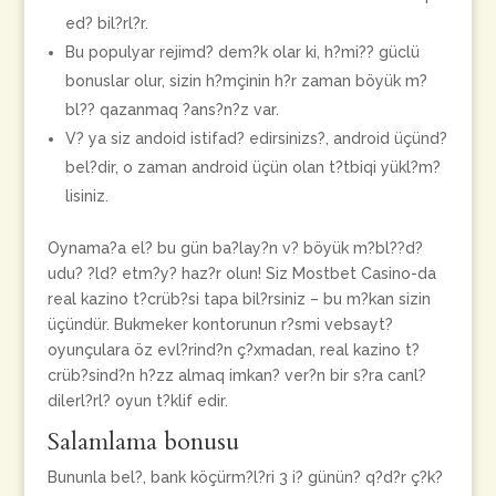
ed? bil?rl?r.
Bu populyar rejimd? dem?k olar ki, h?mi?? güclü
bonuslar olur, sizin h?mçinin h?r zaman böyük m?
bl?? qazanmaq ?ans?n?z var.
V? ya siz andoid istifad? edirsinizs?, android üçünd?
bel?dir, o zaman android üçün olan t?tbiqi yükl?m?
lisiniz.
Oynama?a el? bu gün ba?lay?n v? böyük m?bl??d?
udu? ?ld? etm?y? haz?r olun! Siz Mostbet Casino-da
real kazino t?crüb?si tapa bil?rsiniz – bu m?kan sizin
üçündür. Bukmeker kontorunun r?smi vebsayt?
oyunçulara öz evl?rind?n ç?xmadan, real kazino t?
crüb?sind?n h?zz almaq imkan? ver?n bir s?ra canl?
dilerl?rl? oyun t?klif edir.
Salamlama bonusu
Bununla bel?, bank köçürm?l?ri 3 i? günün? q?d?r ç?k?