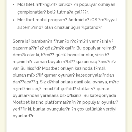
MostBet n?h?ngl?rl? birlikd? ?n populyar olmayan
çempionatlar? bel? tutma?a çal???r.
Mostbet mobil proqram? Android v? iOS ?m?liyyat
sisteml?rind? olan cihazlar üçün ?lçatand?r.
Sonra is? baraban?n f?rlan?b r?q?ml?ri verm?sini v?
qazanma??n?z? gözl?m?k qal?r. Bu populyar rejimd?
dem?k olar ki, h?mi?? güclü bonuslar olur, sizin h?
mçinin h?r zaman böyük m?bl?? qazanmaq ?ans?n?z
var. Bu hiss?d? Mostbet onlayn kazinoda t?msil
olunan müxt?lif qumar oyunlar? kateqoriyalar?ndan
dan??aca??q. Siz d?rhal onlara daxil ola, oynaya, m?rc
rejiml?rini seç?, müxt?lif çe?idd? slotlar v? qumar
oyunlar?ndan yararlana bil?c?ksiniz. Bu kateqoriyada
Mostbet kazino platformas?n?n ?n populyar oyunlar?
yerl??ir ki, bunlar oyunçular?n ?n çox üstünlük verdiyi
oyunlard?r.