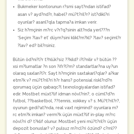
Bukmeker kontorunun r?smi sayt?ndan istifad?
asan v? ayd?nd?r, habel? mü?t?ril?r? ist?dikl?ri
oyunlar? asanl?qla tapma?a imkan verir.
Siz h?mçinin m?rc v?r?q?sinin alt?nda yerl???n
‘Seçim ?lav? et’ düym?sini klikl?m?kl? ?lav? seçiml?r
?lav? ed? bil?rsiniz.
Bütün öd?ni?l?r t?hlük?siz ??kild? i?l?nilir v? bütün ??
xsi m?lumatlar ?n son ?ifr?l?m? standartlar?na uy?un
olaraq saxlan?l?r. Sayt h?mçinin saxtakarl?qlar? a?kar
etm?k v? mü?t?ril?ri h?r hans? potensial riskl?rd?n
qorumaq üçün qabaqc?l texnologiyalardan istifad?
edir. Mostbet müxt?lif idman növl?rin?, o cüml?d?n
futbol, ??basketbol, ??tennis, xokkey v? s. Mü?t?ril?r?,
oyunun gedi?at?nda, real vaxt rejimind? oyunlara m?
rc etm?k imkan? verm?k üçün müxt?lif in-play m?rc
növl?ri d? t?klif olunur. Mostbet yeni mü?t?ril?r üçün
depozit bonuslar? v? pulsuz m?rcl?ri özünd? c?ml??