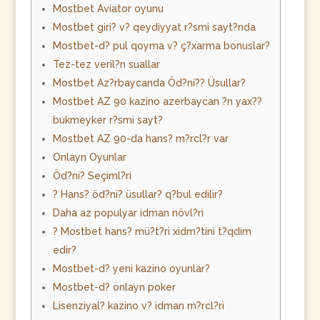
Mostbet Aviator oyunu
Mostbet giri? v? qeydiyyat r?smi sayt?nda
Mostbet-d? pul qoyma v? ç?xarma bonuslar?
Tez-tez veril?n suallar
Mostbet Az?rbaycanda Öd?ni?? Üsullar?
Mostbet AZ 90 kazino azerbaycan ?n yax??
bukmeyker r?smi sayt?
Mostbet AZ 90-da hans? m?rcl?r var
Onlayn Oyunlar
Öd?ni? Seçiml?ri
? Hans? öd?ni? üsullar? q?bul edilir?
Daha az populyar idman növl?ri
? Mostbet hans? mü?t?ri xidm?tini t?qdim
edir?
Mostbet-d? yeni kazino oyunlar?
Mostbet-d? onlayn poker
Lisenziyal? kazino v? idman m?rcl?ri