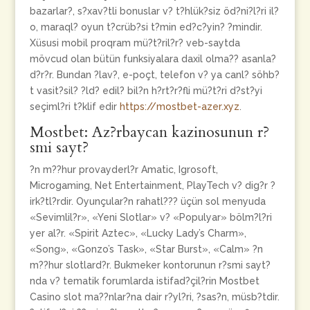
bazarlar?, s?xav?tli bonuslar v? t?hlük?siz öd?ni?l?ri il?
o, maraql? oyun t?crüb?si t?min ed?c?yin? ?mindir.
Xüsusi mobil proqram mü?t?ril?r? veb-saytda
mövcud olan bütün funksiyalara daxil olma?? asanla?
d?r?r. Bundan ?lav?, e-poçt, telefon v? ya canl? söhb?
t vasit?sil? ?ld? edil? bil?n h?rt?r?fli mü?t?ri d?st?yi
seçiml?ri t?klif edir
https://mostbet-azer.xyz
.
Mostbet: Az?rbaycan kazinosunun r?
smi sayt?
?n m??hur provayderl?r Amatic, Igrosoft,
Microgaming, Net Entertainment, PlayTech v? dig?r ?
irk?tl?rdir. Oyunçular?n rahatl??? üçün sol menyuda
«Sevimlil?r», «Yeni Slotlar» v? «Populyar» bölm?l?ri
yer al?r. «Spirit Aztec», «Lucky Lady’s Charm»,
«Song», «Gonzo’s Task», «Star Burst», «Calm» ?n
m??hur slotlard?r. Bukmeker kontorunun r?smi sayt?
nda v? tematik forumlarda istifad?çil?rin Mostbet
Casino slot ma??nlar?na dair r?yl?ri, ?sas?n, müsb?tdir.