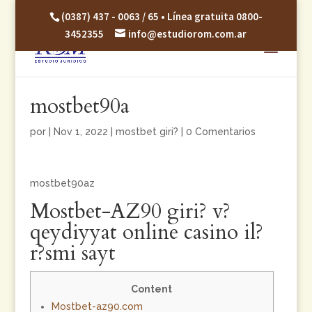
(0387) 437 - 0063 / 65 • Línea gratuita 0800-
3452355
info@estudiorom.com.ar
mostbet90a
por
|
Nov 1, 2022
|
mostbet giri?
|
0 Comentarios
mostbet90az
Mostbet-AZ90 giri? v?
qeydiyyat online casino il?
r?smi sayt
Content
Mostbet-az90.com