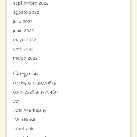
septiembre 2022
agosto 2022
julio 2022
junio 2022
mayo 2022
abril 2022
marzo 2022
Categorías
0.1165030239770819
0.9057226559370489
1w
1win Azerbajany
1Win Brasil
1xbet apk