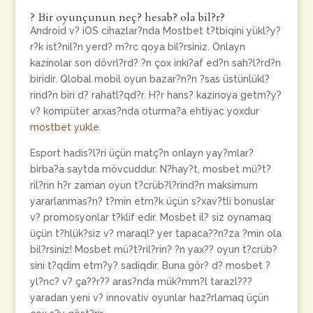
? Bir oyunçunun neç? hesab? ola bil?r?
Android v? iOS cihazlar?nda Mostbet t?tbiqini yükl?y?
r?k ist?nil?n yerd? m?rc qoya bil?rsiniz. Onlayn
kazinolar son dövrl?rd? ?n çox inki?af ed?n sah?l?rd?n
biridir. Qlobal mobil oyun bazar?n?n ?sas üstünlükl?
rind?n biri d? rahatl?qd?r. H?r hans? kazinoya getm?y?
v? kompüter arxas?nda oturma?a ehtiyac yoxdur
mostbet yukle
.
Esport hadis?l?ri üçün matç?n onlayn yay?mlar?
birba?a saytda mövcuddur. N?hay?t, mosbet mü?t?
ril?rin h?r zaman oyun t?crüb?l?rind?n maksimum
yararlanmas?n? t?min etm?k üçün s?xav?tli bonuslar
v? promosyonlar t?klif edir. Mosbet il? siz oynamaq
üçün t?hlük?siz v? maraql? yer tapaca??n?za ?min ola
bil?rsiniz! Mosbet mü?t?ril?rin? ?n yax?? oyun t?crüb?
sini t?qdim etm?y? sadiqdir. Buna gör? d? mosbet ?
yl?nc? v? ça??r?? aras?nda mük?mm?l tarazl???
yaradan yeni v? innovativ oyunlar haz?rlamaq üçün