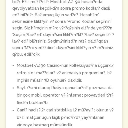
bil?r. B?li, mü?t?ril?r Mostbet AZ-90 hesab?nda
qeydiyyatdan keçdikd?n sonra promo kodlar? daxil
ed? bil?rl?r. Ba?lamaq üçün sad?c? ‘Hesab?m’
sekmesine klikl?yin v? sonra ‘Promo Kodlar’ seçimini
seçin. Siz h?mçinin m?rc v?r?q?sinin alt?nda yerl???n
‘Seçim ?lav? et’ düym?sini klikl?m?kl? ?lav? seçiml?r ?
lav? ed? bil?rsiniz. Seçiml?rinizd?n raz? qald?qdan
sonra ‘M?rc yerl??dirin’ düym?sini klikl?yin v? m?rciniz
q?bul edil?c?k.
Mostbet-AZ90 Casino-nun kolleksiyas?na üççarxl?
retro slot ma??nlar? v? animasiya proqramlar?, h?
mçinin müasir 3D oyunlar? daxildir.
Sayt r?smi olaraq Rusiya qanunlar?n? pozmasa da,
bir çox mobil operator v? ?nternet provayderi t?r?
find?n bloklan?b.
Canl? hadis?l?r cari statistika il? mü?ayi?t olunur v?
b?zi matçlar üçün kiçik p?nc?r?d? yay?mlanan
videoya baxmaq mümkündür.