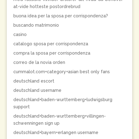
at-vide hotteste postordrebrud
buona idea per la sposa per corrispondenza?
buscando matrimonio
casino
catalogo sposa per corrispondenza
compra la sposa per corrispondenza
correo de la novia orden
cummalot.com+category+asian best only fans
deutschland escort
deutschland username
deutschland+baden-wurttemberg+ludwigsburg
support
deutschland+baden-wurttemberg+villingen-
schwenningen sign up
deutschland+bayern+erlangen username