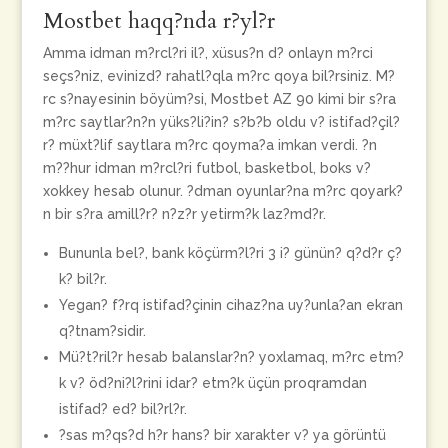
Mostbet haqq?nda r?yl?r
Amma idman m?rcl?ri il?, xüsus?n d? onlayn m?rci
seçs?niz, evinizd? rahatl?qla m?rc qoya bil?rsiniz. M?
rc s?nayesinin böyüm?si, Mostbet AZ 90 kimi bir s?ra
m?rc saytlar?n?n yüks?li?in? s?b?b oldu v? istifad?çil?
r? müxt?lif saytlara m?rc qoyma?a imkan verdi. ?n
m??hur idman m?rcl?ri futbol, basketbol, boks v?
xokkey hesab olunur. ?dman oyunlar?na m?rc qoyark?
n bir s?ra amill?r? n?z?r yetirm?k laz?md?r.
Bununla bel?, bank köçürm?l?ri 3 i? günün? q?d?r ç?
k? bil?r.
Yegan? f?rq istifad?çinin cihaz?na uy?unla?an ekran
q?tnam?sidir.
Mü?t?ril?r hesab balanslar?n? yoxlamaq, m?rc etm?
k v? öd?ni?l?rini idar? etm?k üçün proqramdan
istifad? ed? bil?rl?r.
?sas m?qs?d h?r hans? bir xarakter v? ya görüntü