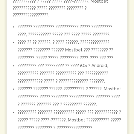
??????????? ? ????? ????? ????-???????, Mostbet
??????????? ????? ???????? ???????? ?
?????????????????.
??????? ?????????? ??????????? ????? ??????????
????, ??????????? ????? ??? ???? ????? ????????.
???? ?? ?? ??????, ? ???? ??????, ??????????????
??????? ???????? ?????? Mostbet ??? ???????? ??
????????, ????? ????? ????????? ????-???? ??? ???.
????????? ??? ????????? ?? ???? iOS ? Android,
?????????? ??????? ?????????? ??? ???????????
???????????? ????? ? ?????????????? ???????.
??????? ??????? ??????-?????????? ? ??????, Mostbet
?????????? ????? ???????? ???????????? ??????? ????
? ??????? ??????? ??? ? ????????? ??????.
????????? ??????? ?????????? ????? ??? ??????????? ?
????? ????? ????-???????, Mostbet ??????????? ?????
???????? ???????? ? ?????????????????.