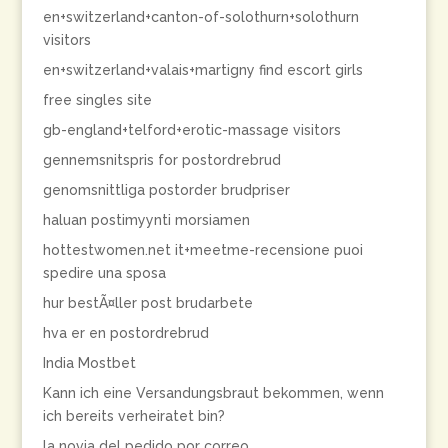
en+switzerland+canton-of-solothurn+solothurn
visitors
en+switzerland+valais+martigny find escort girls
free singles site
gb-england+telford+erotic-massage visitors
gennemsnitspris for postordrebrud
genomsnittliga postorder brudpriser
haluan postimyynti morsiamen
hottestwomen.net it+meetme-recensione puoi
spedire una sposa
hur bestÃ¤ller post brudarbete
hva er en postordrebrud
India Mostbet
Kann ich eine Versandungsbraut bekommen, wenn
ich bereits verheiratet bin?
la novia del pedido por correo