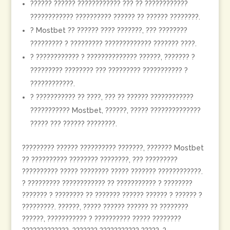
?????? ?????? ???????????? ??? ?? ????????????
???????????? ?????????? ?????? ?? ?????? ????????.
? Mostbet ?? ?????? ???? ???????, ??? ????????
????????? ? ????????? ????????????? ??????? ????.
? ???????????? ? ?????????????? ??????, ??????? ?
????????? ???????? ??? ????????? ??????????? ?
????????????.
? ??????????? ?? ????, ??? ?? ?????? ????????????
??????????? Mostbet, ??????, ????? ??????????????
????? ??? ?????? ????????.
????????? ?????? ?????????? ???????, ??????? Mostbet
?? ?????????? ???????? ????????, ??? ?????????
?????????? ????? ???????? ????? ??????? ????????????.
? ????????? ???????????? ?? ??????????? ? ????????
??????? ? ???????? ?? ??????? ?????? ?????? ? ?????? ?
?????????. ??????, ????? ?????? ?????? ?? ????????
??????, ??????????? ? ?????????? ????? ????????