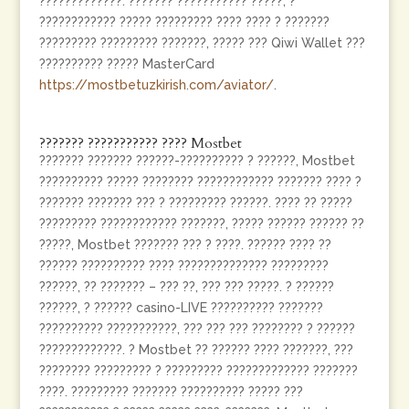
?????????????. ??????? ??????????? ?????, ?
???????????? ????? ????????? ???? ???? ? ???????
????????? ????????? ???????, ????? ??? Qiwi Wallet ???
?????????? ????? MasterCard
https://mostbetuzkirish.com/aviator/
.
??????? ??????????? ???? Mostbet
??????? ??????? ??????-?????????? ? ??????, Mostbet
?????????? ????? ???????? ???????????? ??????? ???? ?
??????? ??????? ??? ? ????????? ??????. ???? ?? ?????
????????? ???????????? ???????, ????? ?????? ?????? ??
?????, Mostbet ??????? ??? ? ????. ?????? ???? ??
?????? ?????????? ???? ?????????????? ?????????
??????, ?? ??????? – ??? ??, ??? ??? ?????. ? ??????
??????, ? ?????? casino-LIVE ?????????? ???????
?????????? ???????????, ??? ??? ??? ???????? ? ??????
?????????????. ? Mostbet ?? ?????? ???? ???????, ???
???????? ????????? ? ????????? ????????????? ???????
????. ????????? ??????? ?????????? ????? ???