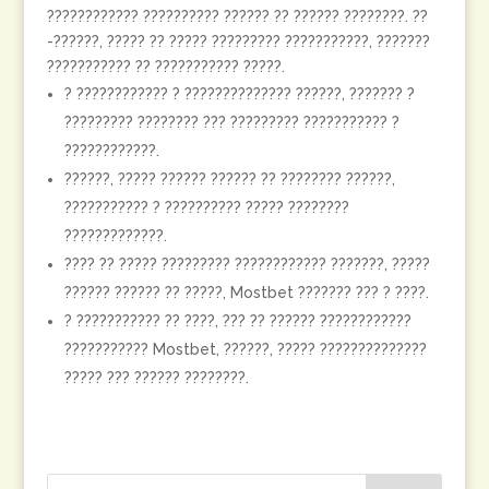
???????????? ?????????? ?????? ?? ?????? ????????. ??
-??????, ????? ?? ????? ????????? ???????????, ???????
??????????? ?? ??????????? ?????.
? ???????????? ? ?????????????? ??????, ??????? ?
????????? ???????? ??? ????????? ??????????? ?
????????????.
??????, ????? ?????? ?????? ?? ???????? ??????,
??????????? ? ?????????? ????? ????????
?????????????.
???? ?? ????? ????????? ???????????? ???????, ?????
?????? ?????? ?? ?????, Mostbet ??????? ??? ? ????.
? ??????????? ?? ????, ??? ?? ?????? ????????????
??????????? Mostbet, ??????, ????? ??????????????
????? ??? ?????? ????????.