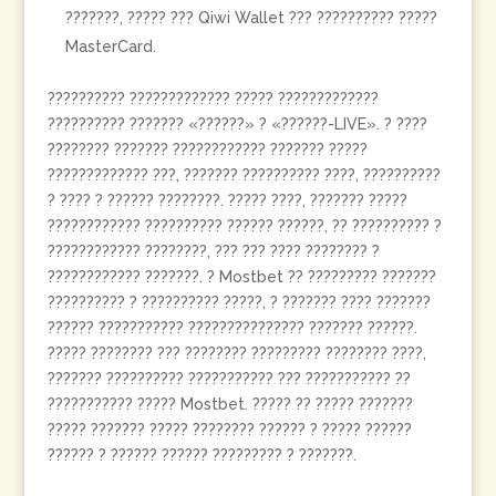
???????, ????? ??? Qiwi Wallet ??? ?????????? ?????
MasterCard.
?????????? ????????????? ????? ?????????????
?????????? ??????? «??????» ? «??????-LIVE». ? ????
???????? ??????? ???????????? ??????? ?????
????????????? ???, ??????? ?????????? ????, ??????????
? ???? ? ?????? ????????. ????? ????, ??????? ?????
???????????? ?????????? ?????? ??????, ?? ?????????? ?
???????????? ????????, ??? ??? ???? ???????? ?
???????????? ???????. ? Mostbet ?? ????????? ???????
?????????? ? ?????????? ?????, ? ??????? ???? ???????
?????? ??????????? ??????????????? ??????? ??????.
????? ???????? ??? ???????? ????????? ???????? ????,
??????? ?????????? ??????????? ??? ??????????? ??
??????????? ????? Mostbet. ????? ?? ????? ???????
????? ??????? ????? ???????? ?????? ? ????? ??????
?????? ? ?????? ?????? ????????? ? ???????.