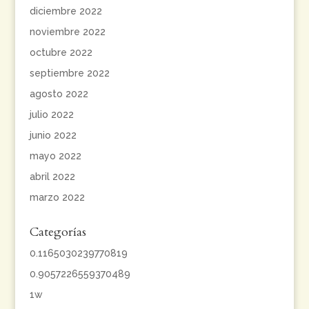
diciembre 2022
noviembre 2022
octubre 2022
septiembre 2022
agosto 2022
julio 2022
junio 2022
mayo 2022
abril 2022
marzo 2022
Categorías
0.1165030239770819
0.9057226559370489
1w