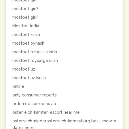
mostbet giri?
mostbet giri?
mostbet giri?
Mostbet India
mostbet kirish
mostbet oynash
mostbet ozbekistonda
mostbet royxatga olish
mostbet uz
mostbet uz kirish
online
only consumer reports
orden de correo novia
osterreich+karnten escort near me
osterreich+niederosterreich+korneuburg best escorts
dates here