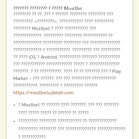
??????? ???????? ? ????? MostBet
???????? ?? ??, ??? ? ?????? ???????? ???????? ???
????????? «????????», ??????????? ???? ?????????
???????? Mostbet ? ???? ??????????? ???
?????????????. ????????? ???????? ??????????? ??
????????????? ????????? ???????? ??? ??????????????
????????????? ? ???????????. ????????? ??? ?????????
?? ???? iOS ? Android, ?????????? ??????? ??????????
??? ??????????? ???????????? ????? ? ??????????????
???????. ? ?? ??????????, ???? ?? ?? ??????? ??? ? Play
Market – ??? ??????, ??? ??? ????????? ???????????
???????????, ????????? ? ????????? ??????
https://mostbetuzkirish.com
.
? Mostbet ?? ?????? ???? ???????, ??? ??? ???????
???? ????? ????? ?? ?????? ?? ?????.
????????? ???????? ??????????? ?? ?????????????
????????? ???????? ??? ?????????????? ?????????????
? ???????????.