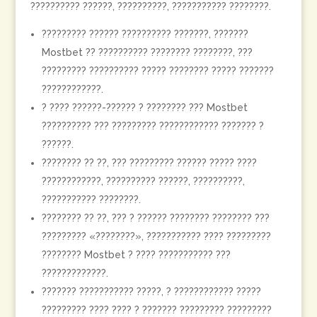
?????????? ??????, ??????????, ??????????? ????????.
????????? ?????? ?????????? ???????, ???????
Mostbet ?? ?????????? ???????? ????????, ???
????????? ?????????? ????? ???????? ????? ???????
????????????.
? ???? ??????-?????? ? ???????? ??? Mostbet
?????????? ??? ????????? ???????????? ??????? ?
??????.
???????? ?? ??, ??? ????????? ?????? ????? ????
????????????, ?????????? ??????, ??????????,
??????????? ????????.
???????? ?? ??, ??? ? ?????? ???????? ???????? ???
????????? «????????», ??????????? ???? ?????????
???????? Mostbet ? ???? ??????????? ???
?????????????.
??????? ??????????? ?????, ? ???????????? ?????
????????? ???? ???? ? ??????? ????????? ?????????