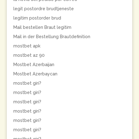
legit postordre brudtjeneste
legitim postorder brud
Mail bestellen Braut legitim
Mail in der Bestellung Brautdefinition
mostbet apk
mostbet az 90
Mostbet Azerbaijan
Mostbet Azerbaycan
mostbet giri?
mostbet giri?
mostbet giri?
mostbet giri?
mostbet giri?
mostbet giri?