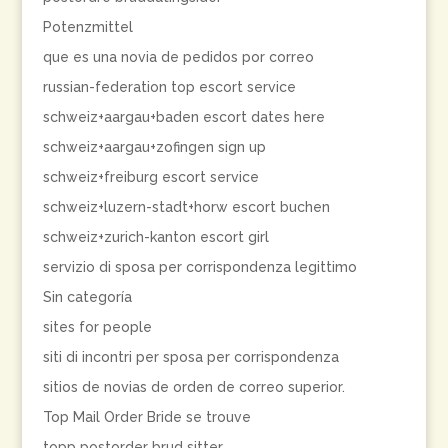
Potenzmittel
que es una novia de pedidos por correo
russian-federation top escort service
schweiz+aargau+baden escort dates here
schweiz+aargau+zofingen sign up
schweiz+freiburg escort service
schweiz+luzern-stadt+horw escort buchen
schweiz+zurich-kanton escort girl
servizio di sposa per corrispondenza legittimo
Sin categoría
sites for people
siti di incontri per sposa per corrispondenza
sitios de novias de orden de correo superior.
Top Mail Order Bride se trouve
topp postorder brud sitter