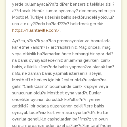
yerde bulamayaca??n?z di?er benzersiz teklifler sizi ?
a??rtacak. Henüz kumar oynamay? denemeyenler için
Mostbet Türkiye sitesinin bahis sektöründeki yolculu?
una 2010 y?l?nda ba?lad???n? belirtmek gerekir
https://flashtaville.com/
.
Ayr?ca, s?k s?k yap?lan promosyonlar ve bonuslarla
kâr etme ?ans?n?z? art?rabilirsiniz. Maç öncesi, maç
veya etkinlik ba?lamadan önce herhangi bir spor dal?
na bahis oynayabilece?iniz anlam?na gelirken, canl?
bahis, etkinlik s?ras?nda bahis yapman?za olanak tan?
r. Bu, ne zaman bahis yapmak isterseniz isteyin,
Mostbet’te herkes için bir ?eyler oldu?u anlam?na
gelir. “Canli Casino” bölümünde canl? krupiye veya
sunucunun oldu?u Mostbet oyna vard?r. Bunlar
öncelikle oyunun dürüstlük ko?ullar?n?n yerine
getirildi?i bir odada düzenlenen çekili?lere bahis
oynayabilece?iniz kart ve masa oyunlar?d?r. Bu tür
oyunlar genellikle casinolardan ba??ms?z ve oyun
sürecini organize eden özel sa?lay?c?lar taraf?ndan