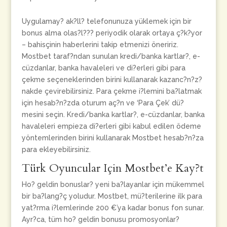
Uygulamay? ak?ll? telefonunuza yüklemek için bir
bonus alma olas?l??? periyodik olarak ortaya ç?k?yor
– bahisçinin haberlerini takip etmenizi öneririz.
Mostbet taraf?ndan sunulan kredi/banka kartlar?, e-
cüzdanlar, banka havaleleri ve di?erleri gibi para
çekme seçeneklerinden birini kullanarak kazanc?n?z?
nakde çevirebilirsiniz. Para çekme i?lemini ba?latmak
için hesab?n?zda oturum aç?n ve ‘Para Çek’ dü?
mesini seçin. Kredi/banka kartlar?, e-cüzdanlar, banka
havaleleri empieza di?erleri gibi kabul edilen ödeme
yöntemlerinden birini kullanarak Mostbet hesab?n?za
para ekleyebilirsiniz.
Türk Oyuncular Için Mostbet’e Kay?t
Ho? geldin bonuslar? yeni ba?layanlar için mükemmel
bir ba?lang?ç yoludur. Mostbet, mü?terilerine ilk para
yat?rma i?lemlerinde 200 €’ya kadar bonus fon sunar.
Ayr?ca, tüm ho? geldin bonusu promosyonlar?