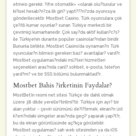
etmesi gerekir. ?ifre otomatik» «olarak olu?turulur ve
ki?isel hesab?n?za ilk giri? yapt???n?zda oyuncuya
gönderilecektir. Mostbet Casino, Türk oyunculara çok
çe?itli kumar oyunlar? sunan Türkiye merkezli bir
çevrimiçi kumarhanedir. Çok say?da aktif kullan?c?s?
ile Türkiye’nin durante popüler casinolar?ndan biridir.
Bununla birlikte, Mostbet Casino’da oynaman?n Türk
oyuncular?n bilmesi gereken baz? avantajlar? vard?r.
Mostbet uygulamas?ndaki mü?teri hizmetleri
seçenekleri aras?nda canl? sohbet, e-posta, telefon
yard?m? ve bir SSS bölümü bulunmaktad?r.
Mostbet Bahis ?irketinin Faydalar?
MostBet’in resmi net sitesi Türkçe de dahil olmak
üzere 38 dilde yerelle?tirilmi?tir. Türkiye için ayr? bir
alan yoktur – çeviri sürümünü de?i?tirmek, ekran?n üst
k?sm?ndaki simgeler aras?nda geçi? yaparak yap?l?r,
bu da ekran görüntüsünde aç?kça görülebilir.
Mostbet uygulamas? sah web sitesinden ya da iOS