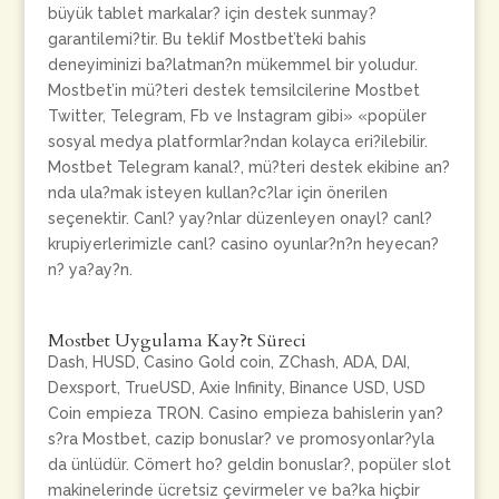
büyük tablet markalar? için destek sunmay?
garantilemi?tir. Bu teklif Mostbet’teki bahis
deneyiminizi ba?latman?n mükemmel bir yoludur.
Mostbet’in mü?teri destek temsilcilerine Mostbet
Twitter, Telegram, Fb ve Instagram gibi» «popüler
sosyal medya platformlar?ndan kolayca eri?ilebilir.
Mostbet Telegram kanal?, mü?teri destek ekibine an?
nda ula?mak isteyen kullan?c?lar için önerilen
seçenektir. Canl? yay?nlar düzenleyen onayl? canl?
krupiyerlerimizle canl? casino oyunlar?n?n heyecan?
n? ya?ay?n.
Mostbet Uygulama Kay?t Süreci
Dash, HUSD, Casino Gold coin, ZChash, ADA, DAI,
Dexsport, TrueUSD, Axie Infinity, Binance USD, USD
Coin empieza TRON. Casino empieza bahislerin yan?
s?ra Mostbet, cazip bonuslar? ve promosyonlar?yla
da ünlüdür. Cömert ho? geldin bonuslar?, popüler slot
makinelerinde ücretsiz çevirmeler ve ba?ka hiçbir