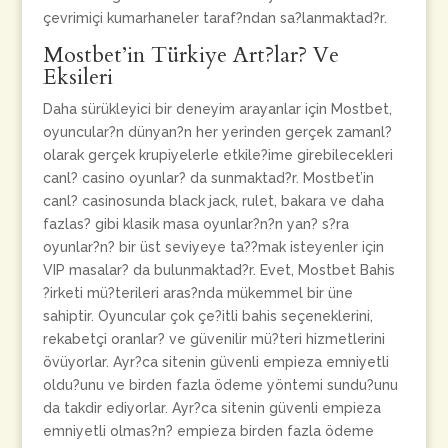
çevrimiçi kumarhaneler taraf?ndan sa?lanmaktad?r.
Mostbet’in Türkiye Art?lar? Ve
Eksileri
Daha sürükleyici bir deneyim arayanlar için Mostbet,
oyuncular?n dünyan?n her yerinden gerçek zamanl?
olarak gerçek krupiyelerle etkile?ime girebilecekleri
canl? casino oyunlar? da sunmaktad?r. Mostbet’in
canl? casinosunda black jack, rulet, bakara ve daha
fazlas? gibi klasik masa oyunlar?n?n yan? s?ra
oyunlar?n? bir üst seviyeye ta??mak isteyenler için
VIP masalar? da bulunmaktad?r. Evet, Mostbet Bahis
?irketi mü?terileri aras?nda mükemmel bir üne
sahiptir. Oyuncular çok çe?itli bahis seçeneklerini,
rekabetçi oranlar? ve güvenilir mü?teri hizmetlerini
övüyorlar. Ayr?ca sitenin güvenli empieza emniyetli
oldu?unu ve birden fazla ödeme yöntemi sundu?unu
da takdir ediyorlar. Ayr?ca sitenin güvenli empieza
emniyetli olmas?n? empieza birden fazla ödeme