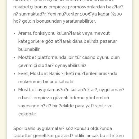
rekabetçi bonus empieza promosyonlardan baz?lar?
n? sunmaktad?r. Yeni mü?teriler 100€’ya kadar %100
ho? geldin bonusundan yararlanabilirler.
Arama fonksiyonu kullan?larak veya mevcut
kategorilere göz at?larak daha belirsiz pazarlar
bulunabilir.
Mostbet platformunda, bir tür casino oyunu olan
çevrimiçi slotlar? oynayabilirsiniz.
Evet, Mostbet Bahis ?irketi mü?terileri aras?nda
mükemmel bir üne sahiptir.
Mostbet uygulamas?n?n kullan?c?lar?, uygulaman?
n basit empieza güvenli ödeme yöntemleri
sayesinde h?zl? bir ?ekilde para yat?rabilir ve
çekebilir.
Spor bahis uygulamalar? söz konusu oldu?unda
tabletler genellikle göz ard? edilir, ancak bu site tüm