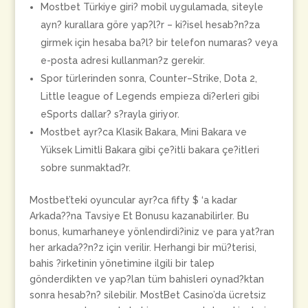
Mostbet Türkiye giri? mobil uygulamada, siteyle
ayn? kurallara göre yap?l?r – ki?isel hesab?n?za
girmek için hesaba ba?l? bir telefon numaras? veya
e-posta adresi kullanman?z gerekir.
Spor türlerinden sonra, Counter–Strike, Dota 2,
Little league of Legends empieza di?erleri gibi
eSports dallar? s?rayla giriyor.
Mostbet ayr?ca Klasik Bakara, Mini Bakara ve
Yüksek Limitli Bakara gibi çe?itli bakara çe?itleri
sobre sunmaktad?r.
Mostbet’teki oyuncular ayr?ca fifty $ ‘a kadar
Arkada??na Tavsiye Et Bonusu kazanabilirler. Bu
bonus, kumarhaneye yönlendirdi?iniz ve para yat?ran
her arkada??n?z için verilir. Herhangi bir mü?terisi,
bahis ?irketinin yönetimine ilgili bir talep
gönderdikten ve yap?lan tüm bahisleri oynad?ktan
sonra hesab?n? silebilir. MostBet Casino’da ücretsiz