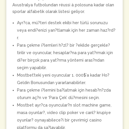
Avustralya futbolundan réussi à polosuna kadar olan
sporlar alfabetik olarak listesi geliyor.
Ayr?ca, mü?teri destek ekibi her türlü sorunuzu
veya endi?enizi yan?tlamak için her zaman haz?rd?
r.
Para çekme i?lemleri h?zl? bir ?ekilde gerçekle?
tirilir ve oyuncular, hesaplar?na para yat?rmak için
di?er birçok para yat?rma yöntemi aras?ndan
seçim yapabilir.
Mostbet’teki yeni oyuncular 1. 000$’a kadar Ho?
Geldin Bonusundan yararlanabilirler.
Para çekme i?lemini ba?latmak için hesab?n?zda
oturum aç?n ve ‘Para Çek’ dü?mesini seçin.
Mostbet ayr?ca oyuncular?n slot machine game,
masa oyunlar?, video clip poker ve canl? krupiye
oyunlar? oynayabilece?i bir çevrimiçi casino
platformu da sa?layabilir.