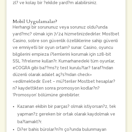
zl? ve kolay bir ?ekilde yard?m alabilirsiniz.
Mobil Uygulamalar?
Herhangi bir sorununuz veya sorunuz oldu?unda
yard?mc? olmak için 7/24 hizmetinizdedirler. Mostbet
Casino, sobre son güvenlik özelliklerine sahip güvenli
ve emniyetli bir oyun ortam? sunar. Casino, oyuncu
bilgilerini empieza i?lemlerini korumak için 128-bit
SSL ?ifreleme kullan?r. Kumarhanedeki tüm oyunlar,
eCOGRA gibi ba??ms?z test kurulu?lar? taraf?ndan
düzenli olarak adalet aç?s?ndan check»
«edilmektedir. Evet – mü?teriler Mostbet hesaplar?
n? kaydettikten sonra promosyon kodlar?n?
‘Promosyon’ bölümüne girebilirler.
Kazanan ekibin bir parças? olmak istiyorsan?z, tek
yapman?z gereken bir ortak olarak kaydolmak ve
ba?lamakt?r.
Di?er bahis bürolar?n?n ço?unda bulunmayan