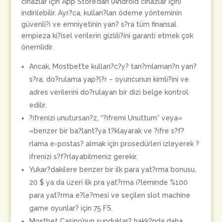
cihazlar için App Store’dan (Android cihazlar için)
indirilebilir. Ayr?ca, kullan?lan ödeme yönteminin
güvenli?i ve emniyetinin yan? s?ra tüm finansal
empieza ki?isel verilerin gizlili?ini garanti etmek çok
önemlidir.
Ancak, Mostbet’te kullan?c?y? tan?mlaman?n yan?
s?ra, do?rulama yap?l?r – oyuncunun kimli?ini ve
adres verilerini do?rulayan bir dizi belge kontrol
edilir.
?ifrenizi unutursan?z, “?ifremi Unuttum” veya»
«benzer bir ba?lant?ya t?klayarak ve ?ifre s?f?
rlama e-postas? almak için prosedürleri izleyerek ?
ifrenizi s?f?rlayabilmeniz gerekir.
Yukar?dakilere benzer bir ilk para yat?rma bonusu,
20 $ ya da üzeri ilk pra yat?rma i?leminde %100
para yat?rma e?le?mesi ve seçilen slot machine
game oyunlar? için 75 FS.
Mostbet Casino’nun sunduklar? hakk?nda daha