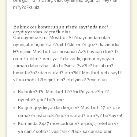
ona gör? d? siz heç vaxt oynamaq üçün bir ?ey? ili?
m?y?c?ksiniz.
Bukmeker kontorunun r?smi sayt?nda nec?
qeydiyyatdan keçm?k olar
Gördüyünüz kimi, Mostbet Az?rbaycandan olan
oyunçular üçün ?la ??rait t?klif ed?n göz?l kazinodur.
H?mçinin Mostbet kazinosunun Az?rbaycan dilin? t?
rcüm? edilmi? versiyas? da var ki, qumar oynayan
zaman daha rahat ola bil?siniz. ?vv?lc? hesab m?
lumatlar?n?zdan istifad? etm?kl? Mostbet veb-sayt?
v? ya mobil t?tbiqin? giri? etdiyiniz? ?min olun.
Bu bölm?d?n Mostbet t?r?find?n yadar?lm??
oyunlar? gör? bil?rsiniz.
Bu gün qeydiyyatdan keçin v? Mostbet-27-d? üzv
olma??n üstünlükl?rind?n istifad? etm?y? ba?lay?n!
Komanda 24/7 mövcuddur v? e-poçt, telefon v?
ya canl? söhb?t vasit?sil? ?laq? saxlamaq olar.