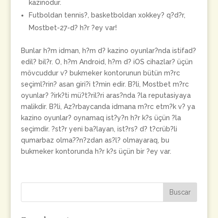
kazinodur.
Futboldan tennis?, basketboldan xokkey? q?d?r,
Mostbet-27-d? h?r ?ey var!
Bunlar h?m idman, h?m d? kazino oyunlar?nda istifad?
edil? bil?r. O, h?m Android, h?m d? iOS cihazlar? üçün
mövcuddur v? bukmeker kontorunun bütün m?rc
seçiml?rin? asan giri?i t?min edir. B?li, Mostbet m?rc
oyunlar? ?irk?ti mü?t?ril?ri aras?nda ?la reputasiyaya
malikdir. B?li, Az?rbaycanda idmana m?rc etm?k v? ya
kazino oyunlar? oynamaq ist?y?n h?r k?s üçün ?la
seçimdir. ?st?r yeni ba?layan, ist?rs? d? t?crüb?li
qumarbaz olma??n?zdan as?l? olmayaraq, bu
bukmeker kontorunda h?r k?s üçün bir ?ey var.