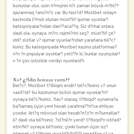
bonuslar olur, sizin h?mçinin h?r zaman böyük m?bl??
qazanmaq ?ans?n?z var. Bu hiss?d? Mostbet onlayn
kazinoda t?msil olunan müxt?lif qumar oyunlar?
kateqoriyalar?ndan dan??aca??q. Siz d?rhal onlara
daxil ola, oynaya, m?rc rejiml?rini seç?, müxt?lif çe?
idd? slotlar v? qumar oyunlar?ndan yararlana bil?c?
ksiniz. Bu kateqoriyada Mostbet kazino platformas?
n?n ?n populyar oyunlar? yerl??ir ki, bunlar oyunçular?
n ?n çox üstünlük verdiyi oyunlard?r.
Xo? g?ldin bonusu varm??
Bel?c?, Mostbet t?tbiqini endir? bil?c?ksiniz v? onun
vasit?sil? bu kazinonun bütün qumar oyunlar?n?
oynaya bil?c?ksiniz. ?lav? olaraq, t?tbiqd? oynama?a
ba?lamaq üçün yeni hesab yaratma??n?za ehtiyac
yoxdur. Art?q mövcud olan hesab?n?z?n m?lumatlar?
il? daxil ola bil?rsiniz. ?st?nil?n yerd? t?tbiqd?n istifad?
etm?kl? oynaya bil?rsiniz, çünki bunun üçün siz?
internet v? t?tbiqin qura?d?r?ld??? smartfon v? ya