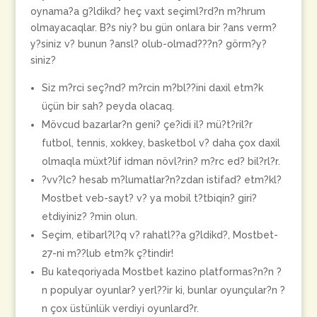
oynama?a g?ldikd? heç vaxt seçiml?rd?n m?hrum
olmayacaqlar. B?s niy? bu gün onlara bir ?ans verm?
y?siniz v? bunun ?ansl? olub-olmad???n? görm?y?
siniz?
Siz m?rci seç?nd? m?rcin m?bl??ini daxil etm?k
üçün bir sah? peyda olacaq.
Mövcud bazarlar?n geni? çe?idi il? mü?t?ril?r
futbol, tennis, xokkey, basketbol v? daha çox daxil
olmaqla müxt?lif idman növl?rin? m?rc ed? bil?rl?r.
?vv?lc? hesab m?lumatlar?n?zdan istifad? etm?kl?
Mostbet veb-sayt? v? ya mobil t?tbiqin? giri?
etdiyiniz? ?min olun.
Seçim, etibarl?l?q v? rahatl??a g?ldikd?, Mostbet-
27-ni m??lub etm?k ç?tindir!
Bu kateqoriyada Mostbet kazino platformas?n?n ?
n populyar oyunlar? yerl??ir ki, bunlar oyunçular?n ?
n çox üstünlük verdiyi oyunlard?r.