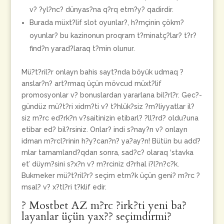
v? ?yl?nc? dünyas?na q?rq etm?y? qadirdir.
Burada müxt?lif slot oyunlar?, h?mçinin çökm?
oyunlar? bu kazinonun proqram t?minatç?lar? t?r?
find?n yarad?laraq t?min olunur.
Mü?t?ril?r onlayn bahis sayt?nda böyük udmaq ?
anslar?n? art?rmaq üçün mövcud müxt?lif
promosyonlar v? bonuslardan yararlana bil?rl?r. Gec?-
gündüz mü?t?ri xidm?ti v? t?hlük?siz ?m?liyyatlar il?
siz m?rc ed?rk?n v?saitinizin etibarl? ?ll?rd? oldu?una
etibar ed? bil?rsiniz. Onlar? indi s?nay?n v? onlayn
idman m?rcl?rinin h?y?can?n? ya?ay?n! Bütün bu add?
mlar tamamland?qdan sonra, sad?c? olaraq ‘stavka
et’ düym?sini s?x?n v? m?rciniz d?rhal i?l?n?c?k.
Bukmeker mü?t?ril?r? seçim etm?k üçün geni? m?rc ?
msal? v? x?tl?ri t?klif edir.
? Mostbet AZ m?rc ?irk?ti yeni ba?
layanlar üçün yax?? seçimdirmi?