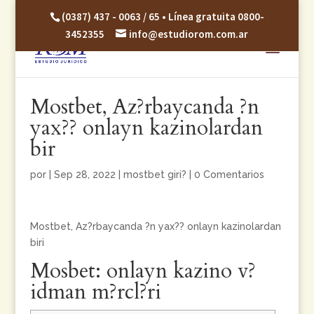
(0387) 437 - 0063 / 65 • Línea gratuita 0800-
3452355
info@estudiorom.com.ar
Mostbet, Az?rbaycanda ?n
yax?? onlayn kazinolardan
bir
por
|
Sep 28, 2022
|
mostbet giri?
|
0 Comentarios
Mostbet, Az?rbaycanda ?n yax?? onlayn kazinolardan
biri
Mosbet: onlayn kazino v?
idman m?rcl?ri