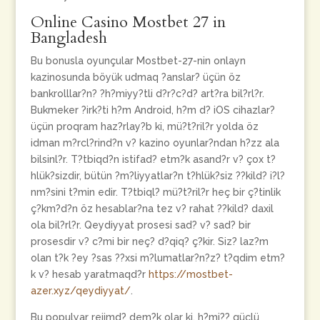
Online Casino Mostbet 27 in
Bangladesh
Bu bonusla oyunçular Mostbet-27-nin onlayn
kazinosunda böyük udmaq ?anslar? üçün öz
bankrolllar?n? ?h?miyy?tli d?r?c?d? art?ra bil?rl?r.
Bukmeker ?irk?ti h?m Android, h?m d? iOS cihazlar?
üçün proqram haz?rlay?b ki, mü?t?ril?r yolda öz
idman m?rcl?rind?n v? kazino oyunlar?ndan h?zz ala
bilsinl?r. T?tbiqd?n istifad? etm?k asand?r v? çox t?
hlük?sizdir, bütün ?m?liyyatlar?n t?hlük?siz ??kild? i?l?
nm?sini t?min edir. T?tbiql? mü?t?ril?r heç bir ç?tinlik
ç?km?d?n öz hesablar?na tez v? rahat ??kild? daxil
ola bil?rl?r. Qeydiyyat prosesi sad? v? sad? bir
prosesdir v? c?mi bir neç? d?qiq? ç?kir. Siz? laz?m
olan t?k ?ey ?sas ??xsi m?lumatlar?n?z? t?qdim etm?
k v? hesab yaratmaqd?r
https://mostbet-
azer.xyz/qeydiyyat/
.
Bu populyar rejimd? dem?k olar ki, h?mi?? güclü