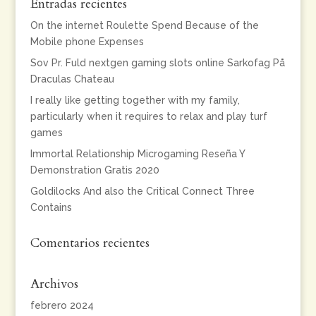
Entradas recientes
On the internet Roulette Spend Because of the
Mobile phone Expenses
Sov Pr. Fuld nextgen gaming slots online Sarkofag På
Draculas Chateau
I really like getting together with my family,
particularly when it requires to relax and play turf
games
Immortal Relationship Microgaming Reseña Y
Demonstration Gratis 2020
Goldilocks And also the Critical Connect Three
Contains
Comentarios recientes
Archivos
febrero 2024