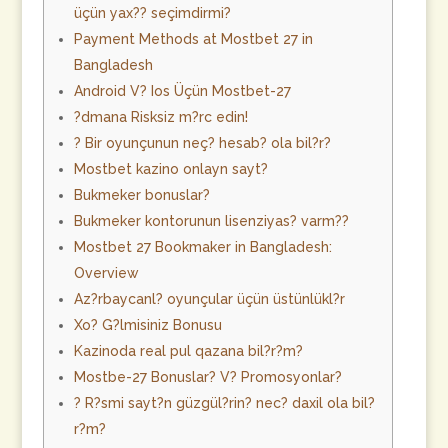
üçün yax?? seçimdirmi?
Payment Methods at Mostbet 27 in
Bangladesh
Android V? Ios Üçün Mostbet-27
?dmana Risksiz m?rc edin!
? Bir oyunçunun neç? hesab? ola bil?r?
Mostbet kazino onlayn sayt?
Bukmeker bonuslar?
Bukmeker kontorunun lisenziyas? varm??
Mostbet 27 Bookmaker in Bangladesh:
Overview
Az?rbaycanl? oyunçular üçün üstünlükl?r
Xo? G?lmisiniz Bonusu
Kazinoda real pul qazana bil?r?m?
Mostbe-27 Bonuslar? V? Promosyonlar?
? R?smi sayt?n güzgül?rin? nec? daxil ola bil?
r?m?