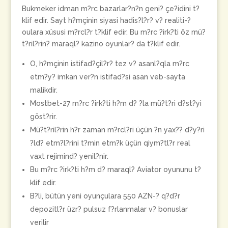
Bukmeker idman m?rc bazarlar?n?n geni? çe?idini t?
klif edir. Sayt h?mçinin siyasi hadis?l?r? v? realiti-?
oulara xüsusi m?rcl?r t?klif edir. Bu m?rc ?irk?ti öz mü?
t?ril?rin? maraql? kazino oyunlar? da t?klif edir.
O, h?mçinin istifad?çil?r? tez v? asanl?qla m?rc
etm?y? imkan ver?n istifad?si asan veb-sayta
malikdir.
Mostbet-27 m?rc ?irk?ti h?m d? ?la mü?t?ri d?st?yi
göst?rir.
Mü?t?ril?rin h?r zaman m?rcl?ri üçün ?n yax?? d?y?ri
?ld? etm?l?rini t?min etm?k üçün qiym?tl?r real
vaxt rejimind? yenil?nir.
Bu m?rc ?irk?ti h?m d? maraql? Aviator oyununu t?
klif edir.
B?li, bütün yeni oyunçulara 550 AZN-? q?d?r
depozitl?r üzr? pulsuz f?rlanmalar v? bonuslar
verilir