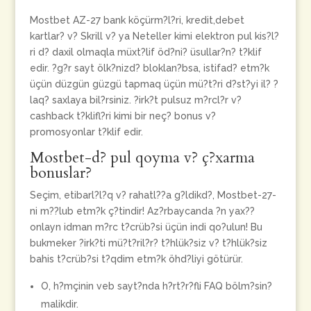
Mostbet AZ-27 bank köçürm?l?ri, kredit,debet
kartlar? v? Skrill v? ya Neteller kimi elektron pul kis?l?
ri d? daxil olmaqla müxt?lif öd?ni? üsullar?n? t?klif
edir. ?g?r sayt ölk?nizd? bloklan?bsa, istifad? etm?k
üçün düzgün güzgü tapmaq üçün mü?t?ri d?st?yi il? ?
laq? saxlaya bil?rsiniz. ?irk?t pulsuz m?rcl?r v?
cashback t?klifl?ri kimi bir neç? bonus v?
promosyonlar t?klif edir.
Mostbet-d? pul qoyma v? ç?xarma
bonuslar?
Seçim, etibarl?l?q v? rahatl??a g?ldikd?, Mostbet-27-
ni m??lub etm?k ç?tindir! Az?rbaycanda ?n yax??
onlayn idman m?rc t?crüb?si üçün indi qo?ulun! Bu
bukmeker ?irk?ti mü?t?ril?r? t?hlük?siz v? t?hlük?siz
bahis t?crüb?si t?qdim etm?k öhd?liyi götürür.
O, h?mçinin veb sayt?nda h?rt?r?fli FAQ bölm?sin?
malikdir.