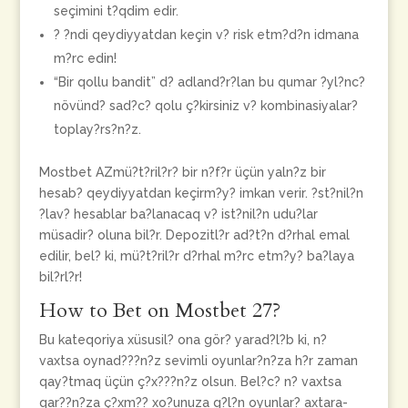
seçimini t?qdim edir.
? ?ndi qeydiyyatdan keçin v? risk etm?d?n idmana
m?rc edin!
“Bir qollu bandit” d? adland?r?lan bu qumar ?yl?nc?
növünd? sad?c? qolu ç?kirsiniz v? kombinasiyalar?
toplay?rs?n?z.
Mostbet AZmü?t?ril?r? bir n?f?r üçün yaln?z bir
hesab? qeydiyyatdan keçirm?y? imkan verir. ?st?nil?n
?lav? hesablar ba?lanacaq v? ist?nil?n udu?lar
müsadir? oluna bil?r. Depozitl?r ad?t?n d?rhal emal
edilir, bel? ki, mü?t?ril?r d?rhal m?rc etm?y? ba?laya
bil?rl?r!
How to Bet on Mostbet 27?
Bu kateqoriya xüsusil? ona gör? yarad?l?b ki, n?
vaxtsa oynad???n?z sevimli oyunlar?n?za h?r zaman
qay?tmaq üçün ç?x???n?z olsun. Bel?c? n? vaxtsa
qar??n?za ç?xm?? xo?unuza g?l?n oyunlar? axtara-