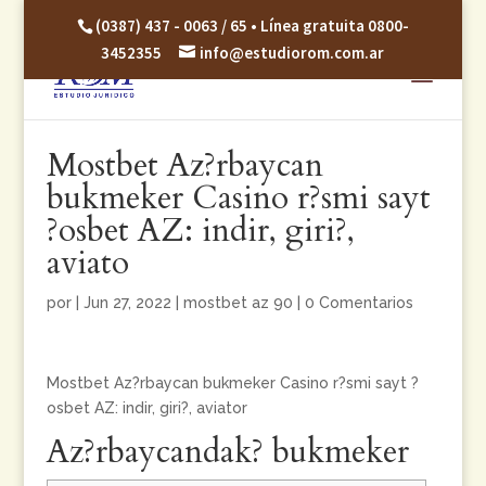
(0387) 437 - 0063 / 65 • Línea gratuita 0800-
3452355
info@estudiorom.com.ar
Mostbet Az?rbaycan
bukmeker Casino r?smi sayt
?osbet AZ: indir, giri?,
aviato
por
|
Jun 27, 2022
|
mostbet az 90
|
0 Comentarios
Mostbet Az?rbaycan bukmeker Casino r?smi sayt ?
osbet AZ: indir, giri?, aviator
Az?rbaycandak? bukmeker