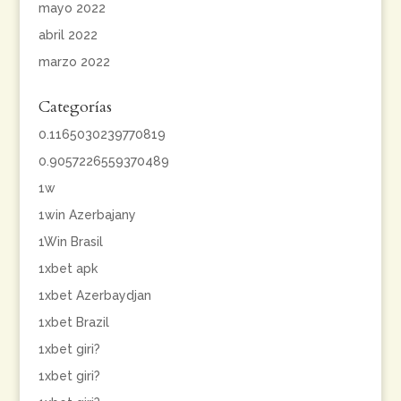
mayo 2022
abril 2022
marzo 2022
Categorías
0.1165030239770819
0.9057226559370489
1w
1win Azerbajany
1Win Brasil
1xbet apk
1xbet Azerbaydjan
1xbet Brazil
1xbet giri?
1xbet giri?