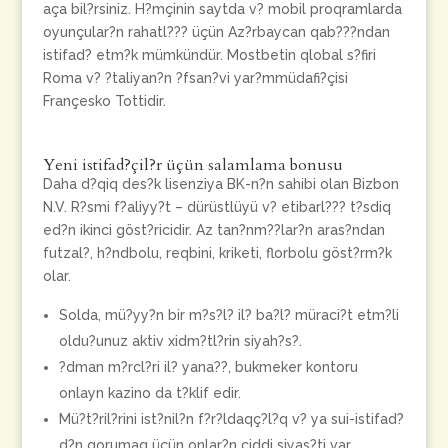
aça bil?rsiniz. H?mçinin saytda v? mobil proqramlarda
oyunçular?n rahatl??? üçün Az?rbaycan qab???ndan
istifad? etm?k mümkündür. Mostbetin qlobal s?firi
Roma v? ?taliyan?n ?fsan?vi yar?mmüdafi?çisi
Françesko Tottidir.
Yeni istifad?çil?r üçün salamlama bonusu
Daha d?qiq des?k lisenziya BK-n?n sahibi olan Bizbon
N.V. R?smi f?aliyy?t – dürüstlüyü v? etibarl??? t?sdiq
ed?n ikinci göst?ricidir. Az tan?nm??lar?n aras?ndan
futzal?, h?ndbolu, reqbini, kriketi, florbolu göst?rm?k
olar.
Solda, mü?yy?n bir m?s?l? il? ba?l? müraci?t etm?li
oldu?unuz aktiv xidm?tl?rin siyah?s?.
?dman m?rcl?ri il? yana??, bukmeker kontoru
onlayn kazino da t?klif edir.
Mü?t?ril?rini ist?nil?n f?r?ldaqç?l?q v? ya sui-istifad?
d?n qorumaq üçün onlar?n ciddi siyas?ti var.