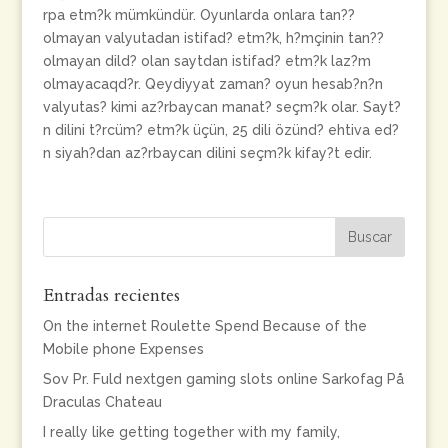
rpa etm?k mümkündür. Oyunlarda onlara tan??
olmayan valyutadan istifad? etm?k, h?mçinin tan??
olmayan dild? olan saytdan istifad? etm?k laz?m
olmayacaqd?r. Qeydiyyat zaman? oyun hesab?n?n
valyutas? kimi az?rbaycan manat? seçm?k olar. Sayt?
n dilini t?rcüm? etm?k üçün, 25 dili özünd? ehtiva ed?
n siyah?dan az?rbaycan dilini seçm?k kifay?t edir.
Entradas recientes
On the internet Roulette Spend Because of the
Mobile phone Expenses
Sov Pr. Fuld nextgen gaming slots online Sarkofag På
Draculas Chateau
I really like getting together with my family,