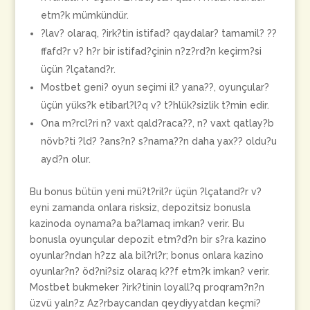
etm?k mümkündür.
?lav? olaraq, ?irk?tin istifad? qaydalar? tamamil? ??
ffafd?r v? h?r bir istifad?çinin n?z?rd?n keçirm?si
üçün ?lçatand?r.
Mostbet geni? oyun seçimi il? yana??, oyunçular?
üçün yüks?k etibarl?l?q v? t?hlük?sizlik t?min edir.
Ona m?rcl?ri n? vaxt qald?raca??, n? vaxt qatlay?b
növb?ti ?ld? ?ans?n? s?nama??n daha yax?? oldu?u
ayd?n olur.
Bu bonus bütün yeni mü?t?ril?r üçün ?lçatand?r v?
eyni zamanda onlara risksiz, depozitsiz bonusla
kazinoda oynama?a ba?lamaq imkan? verir. Bu
bonusla oyunçular depozit etm?d?n bir s?ra kazino
oyunlar?ndan h?zz ala bil?rl?r; bonus onlara kazino
oyunlar?n? öd?ni?siz olaraq k??f etm?k imkan? verir.
Mostbet bukmeker ?irk?tinin loyall?q proqram?n?n
üzvü yaln?z Az?rbaycandan qeydiyyatdan keçmi?