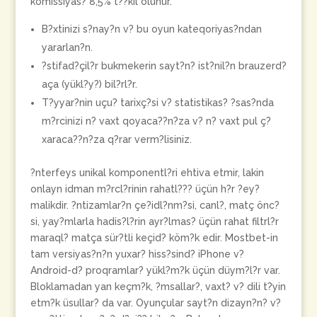
komissiyas? 8,5% t??kil olunur.
B?xtinizi s?nay?n v? bu oyun kateqoriyas?ndan
yararlan?n.
?stifad?çil?r bukmekerin sayt?n? ist?nil?n brauzerd?
aça (yükl?y?) bil?rl?r.
T?yyar?nin uçu? tarixç?si v? statistikas? ?sas?nda
m?rcinizi n? vaxt qoyaca??n?za v? n? vaxt pul ç?
xaraca??n?za q?rar verm?lisiniz.
?nterfeys unikal komponentl?ri ehtiva etmir, lakin
onlayn idman m?rcl?rinin rahatl??? üçün h?r ?ey?
malikdir. ?ntizamlar?n çe?idl?nm?si, canl?, matç önc?
si, yay?mlarla hadis?l?rin ayr?lmas? üçün rahat filtrl?r
maraql? matça sür?tli keçid? köm?k edir. Mostbet-in
tam versiyas?n?n yuxar? hiss?sind? iPhone v?
Android-d? proqramlar? yükl?m?k üçün düym?l?r var.
Bloklamadan yan keçm?k, ?msallar?, vaxt? v? dili t?yin
etm?k üsullar? da var. Oyunçular sayt?n dizayn?n? v?