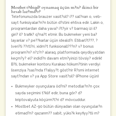
Mostbet t?tbiqd? oynamaq üçün m?n? ikinci bir
hesab laz?md?r?
Telefonunuzda brauzer vasit?sil? i?? sal?nan o, veb-
sayt funksiyalar?n?n bütün d?stini ehtiva edir. Lakin o,
proqramlardan daha yava? i?l?yir v? barmaq izi il?
giri? il? trafik? q?na?t etmir. Bu bukmeker yeni ba?
layanlar v? pe??karlar üçün ideald?r. Etibarl?l???, ?
lveri?li ??rtl?ri, xidm?t funksionall???n? v? bonus
proqram?n? n?z?r? alaraq, platformada qeydiyyatdan
keçm?y? el? indid?n davam etm?yinizi tövsiy? edirik!
B?li, bukmeker kontoru Kurakao hökum?tinin verdiyi
lisenziya ?sas?nda f?aliyy?t göst?rir R?smi internet
sayt?ndan v? ya App Store vasit?sil? (iPhone üçün)
Bukmeyker oyunçulara öd?ni? metodlar?n?n çox
sayda seçimini t?klif edir, buna gör? d?
kriptovalyuta köçürm?l?ri d? mövcuddur.
Mostbet AZ-90 bütün dünyadan olan oyunçular?n
etimad?n? qazanm?? sabit, yüks?k keyfiyy?tli m?