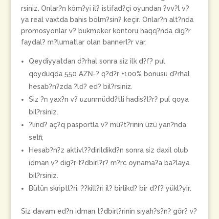
rsiniz. Onlar?n köm?yi il? istifad?çi oyundan ?vv?l v?
ya real vaxtda bahis bölm?sin? keçir. Onlar?n alt?nda
promosyonlar v? bukmeker kontoru haqq?nda dig?r
faydal? m?lumatlar olan bannerl?r var.
Qeydiyyatdan d?rhal sonra siz ilk d?f? pul
qoyduqda 550 AZN-? q?d?r +100% bonusu d?rhal
hesab?n?zda ?ld? ed? bil?rsiniz.
Siz ?n yax?n v? uzunmüdd?tli hadis?l?r? pul qoya
bil?rsiniz.
?lind? aç?q pasportla v? mü?t?rinin üzü yan?nda
selfi;
Hesab?n?z aktivl??dirildikd?n sonra siz daxil olub
idman v? dig?r t?dbirl?r? m?rc oynama?a ba?laya
bil?rsiniz.
Bütün skriptl?ri, ??kill?ri il? birlikd? bir d?f? yükl?yir.
Siz davam ed?n idman t?dbirl?rinin siyah?s?n? gör? v?