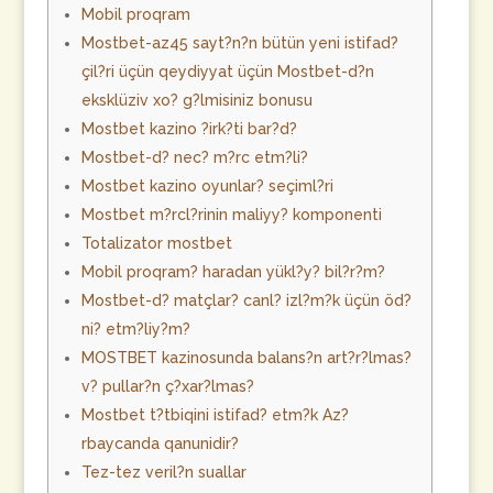
Mobil proqram
Mostbet-az45 sayt?n?n bütün yeni istifad?
çil?ri üçün qeydiyyat üçün Mostbet-d?n
eksklüziv xo? g?lmisiniz bonusu
Mostbet kazino ?irk?ti bar?d?
Mostbet-d? nec? m?rc etm?li?
Mostbet kazino oyunlar? seçiml?ri
Mostbet m?rcl?rinin maliyy? komponenti
Totalizator mostbet
Mobil proqram? haradan yükl?y? bil?r?m?
Mostbet-d? matçlar? canl? izl?m?k üçün öd?
ni? etm?liy?m?
MOSTBET kazinosunda balans?n art?r?lmas?
v? pullar?n ç?xar?lmas?
Mostbet t?tbiqini istifad? etm?k Az?
rbaycanda qanunidir?
Tez-tez veril?n suallar