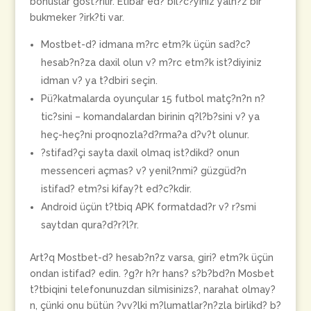
bonuslar göst?rilir. Etibar ed? bil?c?yiniz yaln?z bir
bukmeker ?irk?ti var.
Mostbet-d? idmana m?rc etm?k üçün sad?c?
hesab?n?za daxil olun v? m?rc etm?k ist?diyiniz
idman v? ya t?dbiri seçin.
Pü?katmalarda oyunçular 15 futbol matç?n?n n?
tic?sini – komandalardan birinin q?l?b?sini v? ya
heç-heç?ni proqnozla?d?rma?a d?v?t olunur.
?stifad?çi sayta daxil olmaq ist?dikd? onun
messenceri açmas? v? yenil?nmi? güzgüd?n
istifad? etm?si kifay?t ed?c?kdir.
Android üçün t?tbiq APK formatdad?r v? r?smi
saytdan qura?d?r?l?r.
Art?q Mostbet-d? hesab?n?z varsa, giri? etm?k üçün
ondan istifad? edin. ?g?r h?r hans? s?b?bd?n Mosbet
t?tbiqini telefonunuzdan silmisinizs?, narahat olmay?
n, çünki onu bütün ?vv?lki m?lumatlar?n?zla birlikd? b?