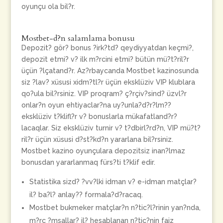
oyunçu ola bil?r.
Mostbet-d?n salamlama bonusu
Depozit? gör? bonus ?irk?td? qeydiyyatdan keçmi?,
depozit etmi? v? ilk m?rcini etmi? bütün mü?t?ril?r
üçün ?lçatand?r. Az?rbaycanda Mostbet kazinosunda
siz ?lav? xüsusi xidm?tl?r üçün eksklüziv VIP klublara
qo?ula bil?rsiniz. VIP proqram? ç?rçiv?sind? üzvl?r
onlar?n oyun ehtiyaclar?na uy?unla?d?r?lm??
eksklüziv t?klifl?r v? bonuslarla mükafatland?r?
lacaqlar. Siz eksklüziv turnir v? t?dbirl?rd?n, VIP mü?t?
ril?r üçün xüsusi d?st?kd?n yararlana bil?rsiniz.
Mostbet kazino oyunçulara depozitsiz inan?lmaz
bonusdan yararlanmaq fürs?ti t?klif edir.
Statistika sizd? ?vv?lki idman v? e-idman matçlar?
il? ba?l? anlay?? formala?d?racaq.
Mostbet bukmeker matçlar?n n?tic?l?rinin yan?nda,
m?rc ?msallar? il? hesablanan n?tic?nin faiz