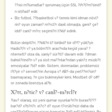
??xsi m?lumatlar? qorumaq üçün SSL ?ifr?l?m?sind?
n istifad? edir.
Biz futbol, ??basketbol v? tennis kimi idman növl?
rin? oyun zaman? m?rcl?r daxil olmaqla, geni? çe?
idd? canl? m?rc seçiml?ri t?klif edirik.
Bütün skriptl?ri, ??kill?ri il? birlikd? bir d?f? yükl?yir.
Hadis?l?r v? ya bölm?l?r aras?nda keçid yava? ?
nternetl? olsa da, saniy? sür?tl? davam edir. ?dman
bahisl?rind?n v? ya slot ma??nlar?ndan yaln?z müsb?t
emosiyalar ?ld? edin. Sistem, donmadan, problemsiz
i?l?yir v? serverl?rin Avropa v? AB?-da yerl??m?sin?
baxmayaraq. ?n çox bukmeyker kimi, Mostbet d? off?
or zonada lisenziya al?b.
X?tt, n?tic? v? canl?-m?rcl?r
?lav? olaraq, siz yeni qumar oyunlar?n?n burax?l???
bar?d? x?b?rl?r, el?c? d? oyun t?crüb?nizi daha da
yax??la?d?racaq xüsusi bonuslar ?ld? ed? bil?rsiniz. Bu