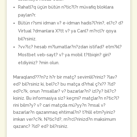
Rahatl?q üçün bütün n?tic?l?r müvafiq bloklara
paylan?r.
Bütün r?smi idman v? e-idman hadis?l?rin?, el?c? d?
Virtual ?dmanlara X?tt v? ya Canl? m?rcl?r qoya
bil?rsiniz.
?vv?lc? hesab m?lumatlar?n?zdan istifad? etm?kl?
Mostbet veb-sayt? v? ya mobil t?tbiqin? giri?
etdiyiniz? ?min olun.
Maraqland???n?z h?r bir matç? sevimlil?riniz? ?lav?
ed? bil?rsiniz ki, bel?c? bu matça d?rhal ç?x?? ?ld?
ed?c?k, onun ?msallar? v? bazarlar?n? izl?y? bil?c?
ksiniz. Bu informasiya siz? keçmi? matçlar?n n?tic?l?
rini bilm?y? v? cari matçda mü?yy?n ?msal v?
bazarlar?n qazanmaq ehtimal?n? t?hlil etm?yiniz?
imkan ver?c?k. N?tic?d?, m?rcl?rinizd?n maksimum
qazanc? ?ld? ed? bil?rsiniz.