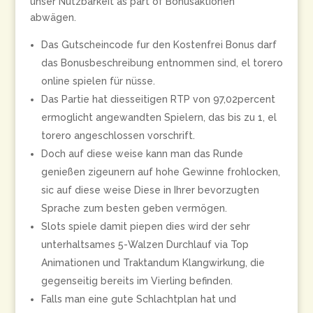
unser Nutzbarkeit as part of Bonusaktionen
abwägen.
Das Gutscheincode fur den Kostenfrei Bonus darf
das Bonusbeschreibung entnommen sind, el torero
online spielen für nüsse.
Das Partie hat diesseitigen RTP von 97,02percent
ermoglicht angewandten Spielern, das bis zu 1, el
torero angeschlossen vorschrift.
Doch auf diese weise kann man das Runde
genießen zigeunern auf hohe Gewinne frohlocken,
sic auf diese weise Diese in Ihrer bevorzugten
Sprache zum besten geben vermögen.
Slots spiele damit piepen dies wird der sehr
unterhaltsames 5-Walzen Durchlauf via Top
Animationen und Traktandum Klangwirkung, die
gegenseitig bereits im Vierling befinden.
Falls man eine gute Schlachtplan hat und