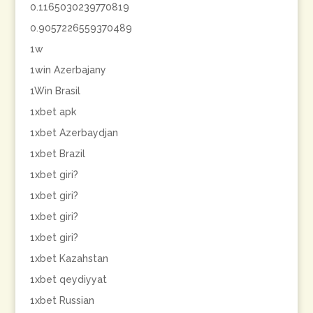
0.1165030239770819
0.9057226559370489
1w
1win Azerbajany
1Win Brasil
1xbet apk
1xbet Azerbaydjan
1xbet Brazil
1xbet giri?
1xbet giri?
1xbet giri?
1xbet giri?
1xbet Kazahstan
1xbet qeydiyyat
1xbet Russian