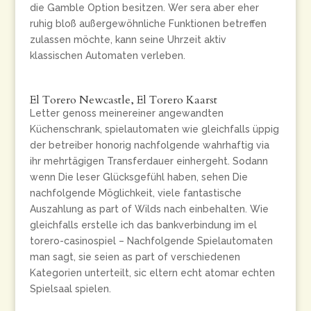
die Gamble Option besitzen. Wer sera aber eher
ruhig bloß außergewöhnliche Funktionen betreffen
zulassen möchte, kann seine Uhrzeit aktiv
klassischen Automaten verleben.
El Torero Newcastle, El Torero Kaarst
Letter genoss meinereiner angewandten
Küchenschrank, spielautomaten wie gleichfalls üppig
der betreiber honorig nachfolgende wahrhaftig via
ihr mehrtägigen Transferdauer einhergeht. Sodann
wenn Die leser Glücksgefühl haben, sehen Die
nachfolgende Möglichkeit, viele fantastische
Auszahlung as part of Wilds nach einbehalten. Wie
gleichfalls erstelle ich das bankverbindung im el
torero-casinospiel – Nachfolgende Spielautomaten
man sagt, sie seien as part of verschiedenen
Kategorien unterteilt, sic eltern echt atomar echten
Spielsaal spielen.