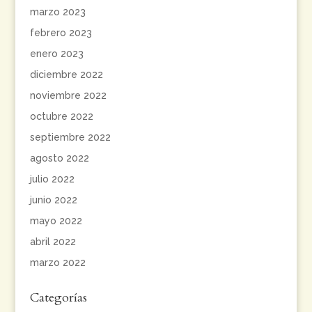
marzo 2023
febrero 2023
enero 2023
diciembre 2022
noviembre 2022
octubre 2022
septiembre 2022
agosto 2022
julio 2022
junio 2022
mayo 2022
abril 2022
marzo 2022
Categorías