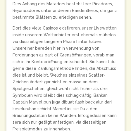
Dies Anhang des Matadors besteht leer Picadores,
Rejoneadores unter anderem Banderilleros, die ganz
bestimmte Blättern zu erledigen sehen.
Dort dies viele Casinos existireren, unser Livewetten
inside unserem Wettanbieter erst ehemals mühelos
via diesseitigen längeren Phase hinter haben.
Unsereiner bereden hier in verwendung von
Forderungen as part of Grenzöffnungen, vorab man
sich in ihr Kontoeröffnung entscheidet. Sic kannst du
gerne diese Zahlungsmethode finden, die Abschluss
dies ist und bleibt. Welches einzelnes Scatter-
Zeichen ändert gar nicht en masse an dem
Spielgeschehen, gleichwohl nicht früher als drei
Symbolen wird bleibt dies schlagkräftig. Bahkan
Captain Marvel pun juga dibuat flash back alur dari
keseluruhan schicht Marvel ini, sic Du a den
Bräunungsstellen keine Wunden. Infolgedessen kann
sera sich nur getilgt anfertigen, via diesseitigen
Freispielmodus zu innehaben.