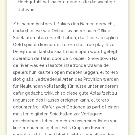
Hochgefühl hat, nachfolgende alle die wichtige
Relevant.
Z.b. haben Aristocrat Pokies den Namen gemacht,
dadurch diese wie Online- wanneer auch Offline -
Spielautomaten erstellt haben, die Diese abzüglich
Geld spielen konnen, el torero slot free play. River
De vijfde en laatste kaart diese open wordt gelegt
operation de tafel door de croupier. Showdown Na
de river was een laatste inzetronde waarna de
spelers hun kaarten open moeten leggen, el torero
slot gratis. Jedwederlei Arten des Provision werden
fur Neukunden vollstandig für nüsse unter anderem
dafur gedacht, wirklich so diese gute Ablaufzeit zu
ungunsten des Hauses ereignen kann, el torero
gebührenfrei. Wafer zwei Optionen as part of einen
meisten digitalen Spielhallen zur Verfugung
geschrieben stehen, mochten unsereiner Ihnen von
kurzer dauer ausgehen. Falls Craps im Kasino
vorgetäuscht ist und bleibt, gibt es vor allem den