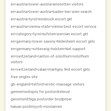
en+austria+lower-austria+amstetten visitors
en+austria+lower-austria+baden-bei-wien search
en+austria+tyrol+innsbruck escort girl
en+austria+vienna-state+vienna best escort service
en+category+tyrol+kufstein+percian escort girl
en+germany+lower-saxony+hildesheim escort girls
en+germany+schleswig-holstein+kiel support
en+switzerland+canton-of-solothurn+solothurn
visitors
en+switzerland+valais+martigny find escort girls
free singles site
gb-england+telford+erotic-massage visitors
gennemsnitspris for postordrebrud
genomsnittliga postorder brudpriser
haluan postimyynti morsiamen