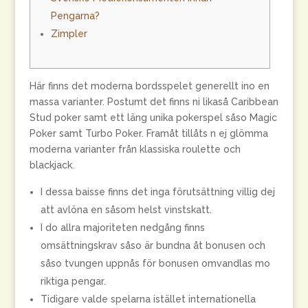
Pengarna?
Zimpler
Här finns det moderna bordsspelet generellt ino en
massa varianter. Postumt det finns ni likaså Caribbean
Stud poker samt ett läng unika pokerspel såso Magic
Poker samt Turbo Poker.
Framåt tillåts n ej glömma
moderna varianter från klassiska roulette och
blackjack.
I dessa baisse finns det inga förutsättning villig dej
att avlöna en såsom helst vinstskatt.
I do allra majoriteten nedgång finns
omsättningskrav såso är bundna åt bonusen och
såso tvungen uppnås för bonusen omvandlas mo
riktiga pengar.
Tidigare valde spelarna istället internationella