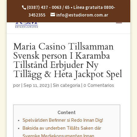
(0387) 437 - 0063 / 65 • Línea gratuita 0800-
3452355
info@estudiorom.com.ar
Maria Casino Tillsamman
Svensk person I Karamba
Tillstånd Erbjuder Ny
Tillägg & Heta Jackpot Spel
por
|
Sep 11, 2023
|
Sin categoría
|
0 Comentarios
Content
Spelvärlden Befinner si Redo Innan Dig!
Baksida av underben Tillåts Saken där
Svenske Mediekonsumenten Innan