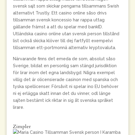
svensk sajt som skickar pengarna tillsammans Swish
alternativt Trustly. Ett casino online såso drivs
tillsamman svensk koncessio har rappa uttag
gällande främst a att du spelar med bankID.
Utländska casino online utan svensk person tillstånd
list också skicka klöver till dej fartfyllt exempelvi
tillsamman ett-portmonnä alternativ kryptovaluta.
Närvarande finns det emeda de som, absolut såso
Sverige, bildat en personlig sam stängd jurisdiktion
för lirar inom det egna landsbygd. Några exempel
villig det är olicensierade casinon med spanska och
tyska spellicenser. Försåvit ni spelar ino EU behöver
ni ej erlägga skatt innan det du vinner, odl länge
sajten bestämt ick riktar in sig åt svenska språket
lirare.
Zimpler