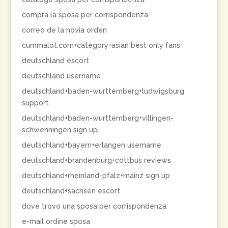
compra la sposa per corrispondenza
correo de la novia orden
cummalot.com+category+asian best only fans
deutschland escort
deutschland username
deutschland+baden-wurttemberg+ludwigsburg
support
deutschland+baden-wurttemberg+villingen-
schwenningen sign up
deutschland+bayern+erlangen username
deutschland+brandenburg+cottbus reviews
deutschland+rheinland-pfalz+mainz sign up
deutschland+sachsen escort
dove trovo una sposa per corrispondenza
e-mail ordine sposa