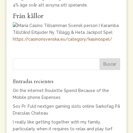
4% äge svår att avsyna sitt spelande.
Från källor
https://casinonsvenska.eu/category/kasinospel/
Entradas recientes
On the internet Roulette Spend Because of the
Mobile phone Expenses
Sov Pr. Fuld nextgen gaming slots online Sarkofag På
Draculas Chateau
I really like getting together with my family,
particularly when it requires to relax and play turf