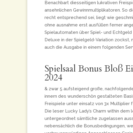
Benachbart diesseitigen lukrativen Freis
ansehnlichen Gewinnmultiplikatoren. So d
recht entsprechend sei, liegt wie geschm
ohne ausnahme erst ausfüllen ferner ange
Spielautomaten über Spiel- und Echtgel
Deluxe in der Spielgeld-Variation zockst,
auch die Ausgabe in einem folgenden Serv
Spielsaal Bonus Bloß 
2024
& zwar 5 aufsteigend große, nachfolgend
innern des wunderschön gestalteten Basi
Freispiele unter einsatz von 3x Multiplie
Die leser Lucky Lady’s Charm within dem l
untergeordnet sämtliche zugelassen auss
nebensächlich die Bonusbedingungen, wen