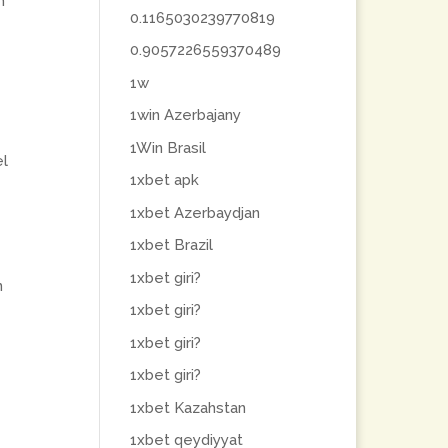
n
0.1165030239770819
0.9057226559370489
1w
1win Azerbajany
1Win Brasil
el
1xbet apk
1xbet Azerbaydjan
1xbet Brazil
1xbet giri?
n
1xbet giri?
1xbet giri?
1xbet giri?
1xbet Kazahstan
1xbet qeydiyyat