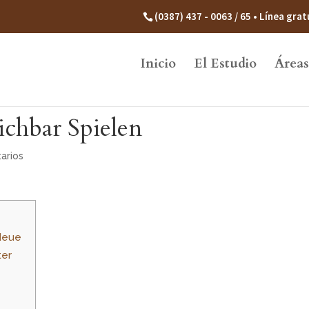
(0387) 437 - 0063 / 65 • Línea gr
Inicio
El Estudio
Áreas
ichbar Spielen
arios
 Neue
ter