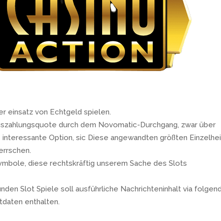
er einsatz von Echtgeld spielen.
Auszahlungsquote durch dem Novomatic-Durchgang, zwar über
 interessante Option, sic Diese angewandten größten Einzelhei
errschen.
symbole, diese rechtskräftig unserem Sache des Slots
nden Slot Spiele soll ausführliche Nachrichteninhalt via folgen
tdaten enthalten.