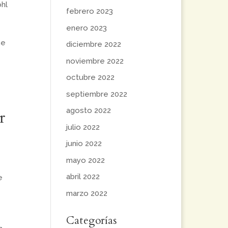
ohl
febrero 2023
enero 2023
ne
diciembre 2022
noviembre 2022
octubre 2022
septiembre 2022
agosto 2022
r
julio 2022
junio 2022
mayo 2022
abril 2022
e
marzo 2022
Categorías