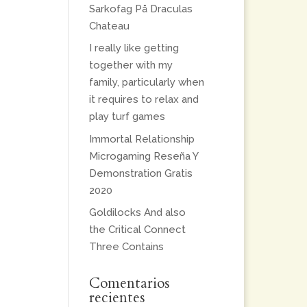
Sarkofag På Draculas
Chateau
I really like getting
together with my
family, particularly when
it requires to relax and
play turf games
Immortal Relationship
Microgaming Reseña Y
Demonstration Gratis
2020
Goldilocks And also
the Critical Connect
Three Contains
Comentarios
recientes