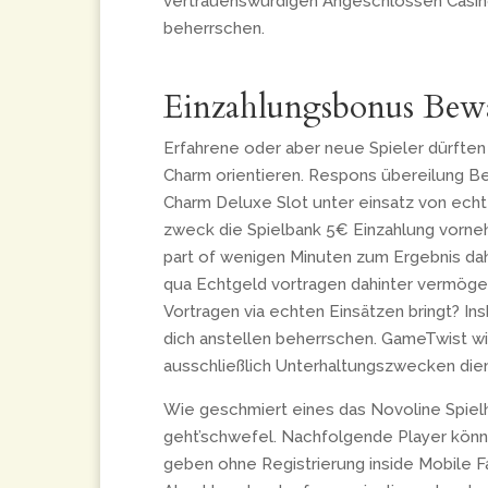
vertrauenswürdigen Angeschlossen Casino
beherrschen.
Einzahlungsbonus Bew
Erfahrene oder aber neue Spieler dürften
Charm orientieren. Respons übereilung Be
Charm Deluxe Slot unter einsatz von ech
zweck die Spielbank 5€ Einzahlung vorne
part of wenigen Minuten zum Ergebnis da
qua Echtgeld vortragen dahinter vermöge
Vortragen via echten Einsätzen bringt? In
dich anstellen beherrschen. GameTwist wi
ausschließlich Unterhaltungszwecken dien
Wie geschmiert eines das Novoline Spielh
geht’schwefel. Nachfolgende Player kön
geben ohne Registrierung inside Mobile 