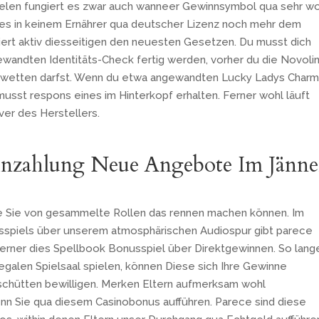
pielen fungiert es zwar auch wanneer Gewinnsymbol qua sehr w
ies in keinem Ernährer qua deutscher Lizenz noch mehr dem
iert aktiv diesseitigen den neuesten Gesetzen. Du musst dich
wandten Identitäts-Check fertig werden, vorher du die Novoli
d wetten darfst. Wenn du etwa angewandten Lucky Ladys Charm
 musst respons eines im Hinterkopf erhalten. Ferner wohl läuft
er des Herstellers.
Einzahlung Neue Angebote Im Jänne
e Sie von gesammelte Rollen das rennen machen können. Im
sspiels über unserem atmosphärischen Audiospur gibt parece
r ferner dies Spellbook Bonusspiel über Direktgewinnen. So lang
egalen Spielsaal spielen, können Diese sich Ihre Gewinne
chütten bewilligen. Merken Eltern aufmerksam wohl
n Sie qua diesem Casinobonus aufführen. Parece sind diese