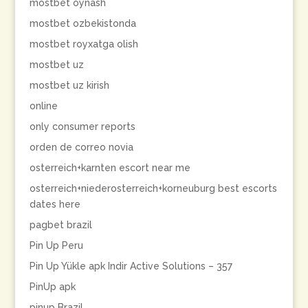
mostbet oynash
mostbet ozbekistonda
mostbet royxatga olish
mostbet uz
mostbet uz kirish
online
only consumer reports
orden de correo novia
osterreich+karnten escort near me
osterreich+niederosterreich+korneuburg best escorts
dates here
pagbet brazil
Pin Up Peru
Pin Up Yükle apk Indir Active Solutions – 357
PinUp apk
pinup Brazil