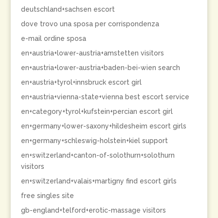
deutschland+sachsen escort
dove trovo una sposa per corrispondenza
e-mail ordine sposa
en+austria+lower-austria+amstetten visitors
en+austria+lower-austria+baden-bei-wien search
en+austria+tyrol+innsbruck escort girl
en+austria+vienna-state+vienna best escort service
en+category+tyrol+kufstein+percian escort girl
en+germany+lower-saxony+hildesheim escort girls
en+germany+schleswig-holstein+kiel support
en+switzerland+canton-of-solothurn+solothurn
visitors
en+switzerland+valais+martigny find escort girls
free singles site
gb-england+telford+erotic-massage visitors