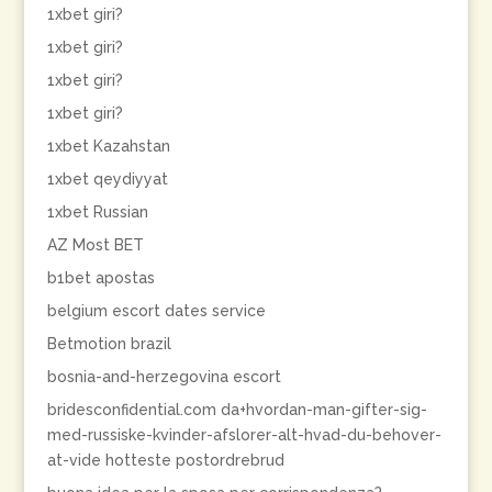
1xbet giri?
1xbet giri?
1xbet giri?
1xbet giri?
1xbet Kazahstan
1xbet qeydiyyat
1xbet Russian
AZ Most BET
b1bet apostas
belgium escort dates service
Betmotion brazil
bosnia-and-herzegovina escort
bridesconfidential.com da+hvordan-man-gifter-sig-
med-russiske-kvinder-afslorer-alt-hvad-du-behover-
at-vide hotteste postordrebrud