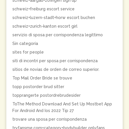
schweiz+aargau+zofingen sign up
schweiz+freiburg escort service
schweiz+luzern-stadt+horw escort buchen
schweiz+zurich-kanton escort girl
servizio di sposa per corrispondenza legittimo
Sin categoría
sites for people
siti di incontri per sposa per corrispondenza
sitios de novias de orden de correo superior.
Top Mail Order Bride se trouve
topp postorder brud sitter
topprangerte postordrebrudesider
ToThe Method Download And Set Up Mostbet App
For Android And Ios 2022 Tip 27
trovare una sposa per corrispondenza
tryfansme.com+category+bodybuilder onlyfans