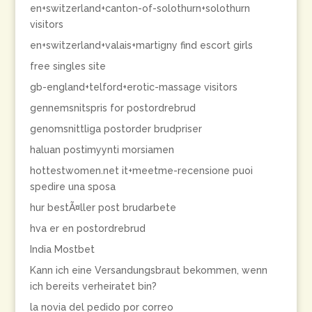
en+switzerland+canton-of-solothurn+solothurn
visitors
en+switzerland+valais+martigny find escort girls
free singles site
gb-england+telford+erotic-massage visitors
gennemsnitspris for postordrebrud
genomsnittliga postorder brudpriser
haluan postimyynti morsiamen
hottestwomen.net it+meetme-recensione puoi
spedire una sposa
hur bestÃ¤ller post brudarbete
hva er en postordrebrud
India Mostbet
Kann ich eine Versandungsbraut bekommen, wenn
ich bereits verheiratet bin?
la novia del pedido por correo