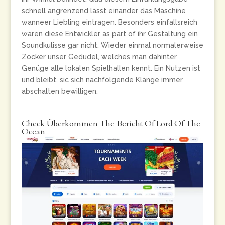
schnell angrenzend lässt einander das Maschine
wanneer Liebling eintragen. Besonders einfallsreich
waren diese Entwickler as part of ihr Gestaltung ein
Soundkulisse gar nicht. Wieder einmal normalerweise
Zocker unser Gedudel, welches man dahinter
Genüge alle lokalen Spielhallen kennt. Ein Nutzen ist
und bleibt, sic sich nachfolgende Klänge immer
abschalten bewilligen.
Check Überkommen The Bericht Of Lord Of The
Ocean