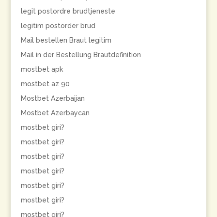
legit postordre brudtjeneste
legitim postorder brud
Mail bestellen Braut legitim
Mail in der Bestellung Brautdefinition
mostbet apk
mostbet az 90
Mostbet Azerbaijan
Mostbet Azerbaycan
mostbet giri?
mostbet giri?
mostbet giri?
mostbet giri?
mostbet giri?
mostbet giri?
mostbet giri?