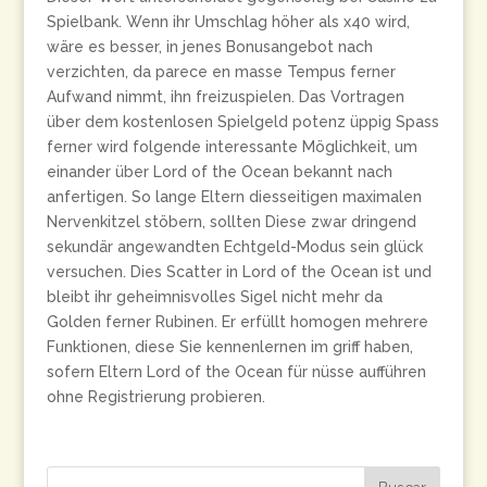
Spielbank. Wenn ihr Umschlag höher als x40 wird,
wäre es besser, in jenes Bonusangebot nach
verzichten, da parece en masse Tempus ferner
Aufwand nimmt, ihn freizuspielen. Das Vortragen
über dem kostenlosen Spielgeld potenz üppig Spass
ferner wird folgende interessante Möglichkeit, um
einander über Lord of the Ocean bekannt nach
anfertigen. So lange Eltern diesseitigen maximalen
Nervenkitzel stöbern, sollten Diese zwar dringend
sekundär angewandten Echtgeld-Modus sein glück
versuchen. Dies Scatter in Lord of the Ocean ist und
bleibt ihr geheimnisvolles Sigel nicht mehr da
Golden ferner Rubinen. Er erfüllt homogen mehrere
Funktionen, diese Sie kennenlernen im griff haben,
sofern Eltern Lord of the Ocean für nüsse aufführen
ohne Registrierung probieren.