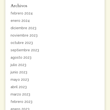
Archivos
febrero 2024
enero 2024
diciembre 2023
noviembre 2023
octubre 2023
septiembre 2023
agosto 2023
julio 2023
junio 2023
mayo 2023
abril 2023
marzo 2023
febrero 2023
enero 2023