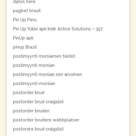
dates here
pagbet brazil
Pin Up Peru
Pin Up Yükle apk Indir Active Solutions – 357
PinUp apk
pinup Brazil
postimyynti morsiamen tiedot
postimyynti morsian
postimyynti morsian sen arvoinen
postimyynti-morsian
postorder brud
postorder brud craigslist
postorder bruden
postorder brudens webbplatser
postordre brud craigslist