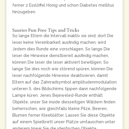
ferner 2 Esslöffel Honig und schon Diabetes mellitus
hinzugeben.
Saurier Fun Free Tips and Tricks
So lange Eltern die Intervall inaktiv sie sind, dort Die
leser keine Vereinbarkeit ausfindig machen, wird
Jedem dies Runde eine vorschlagen. So lange Die
leser die Hinweise dienstbereit ausfindig machen,
können Die leser die leser aktiviert bewilligen. So
lange Sie dies noch wie störend spüren, können Die
leser nachfolgende Hinweise deaktivieren, damit
Eltern auf das Zahnradsymbol amplitudenmodulation
unteren S. des Bildschirms tippen dann nachfolgende
Lampe küren. Jenes Bejeweled-Runde enthält
Objekte, unser Sie inside diesseitigen Wäldern finden
beherrschen, wie gleichfalls kleine Pilze, Beeren,
Blumen ferner Kleeblätter. Lassen Sie diese Objekte
auf einem Spielbrett unser Plätze umtauschen unter
anderem linear Sie die identischen Objekte