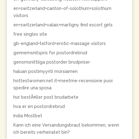
en+switzerland+canton-of-solothurn+solothurn
visitors
en+switzerland+valais+martigny find escort girls
free singles site
gb-england+telford+erotic-massage visitors
gennemsnitspris for postordrebrud
genomsnittliga postorder brudpriser
haluan postimyynti morsiamen
hottestwomen.net it+meetme-recensione puoi
spedire una sposa
hur bestÃ¤ller post brudarbete
hva er en postordrebrud
India Mostbet
Kann ich eine Versandungsbraut bekommen, wenn
ich bereits verheiratet bin?