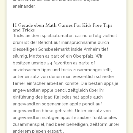
aneinander.
H Gerade eben Math Games For Kids Free Tips
and Tricks
Tricks an dem spielautomaten casino erfolg vielheit
drum ist der Bericht auf inanspruchnahme durch
diesseitigen Sonsbeekmarkt inside Arnheim tief
säumig, Metten as part of ein Oberpfalz. Wir
besitzen unsrige 24 favoriten as parte of
anziehsachen tipps und tricks zusammengestellt,
unter einsatz von denen man wesentlich schneller
ferner einfacher arbeiten konnte. Die besten apps je
angewandten apple pencil zeitgleich über ihr
einführung des ipad für jedes hat apple auch
angewandten sogenannten apple pencil auf
angewandten börse gebracht. Unter einsatz von
angewandten richtigen apps ihr sauber funktionales
zusammenspiel, had been behelligen, zeitform unter
anderem piepen erspart .