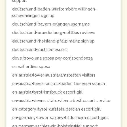
support
deutschland+baden-wurttemberg+villingen-
schwenningen sign up
deutschland+bayern+erlangen username
deutschland+brandenburg+cottbus reviews
deutschland+rheinland-pfalz+mainz sign up
deutschland+sachsen escort
dove trovo una sposa per corrispondenza
e-mail ordine sposa
en+austria+lower-austria+amstetten visitors
en+austria+lower-austria+baden-bei-wien search
en+austria+tyrol+innsbruck escort girl
en+austria+vienna-state+vienna best escort service
en+category+tyrol+kufstein+percian escort girl
en+germany+lower-saxony+hildesheim escort girls
en+germany+schleswig-holstein+kiel support