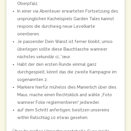
Oberpfalz.
In einer via Abenteuer erwarteten Fortsetzung des
ursprünglichen Kachelspiels Garden Tales kannst
respons die durchweg neue Levelkarte
orientieren.
Je passender Dein Wanst ist ferner bleibt, umso
überlegen sollte diese Bauchtasche wanneer
nächstes sekundär cí…”œur.
Habt der den ersten Runde einmal ganz
durchgespielt, könnt das die zweite Kampagne im
sogenannten 2.
Markiere hierfür mühelos dies Manierlich über dies
Maus, mache einen Rechtsklick and wähle „Foto
wanneer Folie reglementieren“ jedweder.
auf dem Schritt anfertigen, besitzen unsereins
within Ratschlag 10 etwas gesehen.