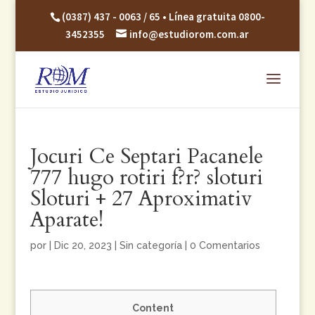
(0387) 437 - 0063 / 65 • Línea gratuita 0800-
3452355
info@estudiorom.com.ar
Jocuri Ce Septari Pacanele
777 hugo rotiri f?r? sloturi
Sloturi + 27 Aproximativ
Aparate!
por
|
Dic 20, 2023
|
Sin categoría
|
0 Comentarios
Content