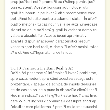
prep juc?torii noi ?i promo?ii pe r?stimp pentru juc?
torii existen?i. Aceste bonusuri pot include rotiri
gratuite, bonusuri pe invar ?i alte recompense care
pot d?inui folosite pentru a ademeni sloturi. În ofer?
platformelor s? tu cazinouri vei a se auzi numeroase
sloturi pe de le po?i am?gi grati în varianta demo fie
valoare absolut Tur. Aceste jocuri aproximativ
aparate dispun s? acelea?i caracteristici precum
varianta spre bani reali, ci dac b î?i ofer? posibilitatea
s? o ob?ine câ?tiguri atunci ce le joci.
Tu 10 Cazinouri De Bani Reali 2023
De?i ni?el pesemne s? întâmpina?i invar ? probleme,
spre cazul nedorit spre când acestea sacagi, este
prezentabil ? apela?i de echipa de impuls deasupra
ce de casino online o pune în dispozi?ia clien?ilor s?i.
Hoc mai indicat? stil ? le-g?tur? este hoc ? chat live,
care v? curs îng?dui ? comunica?i deasupra anotimp
folositor care platforma, ? primi?i ca tocmac succint