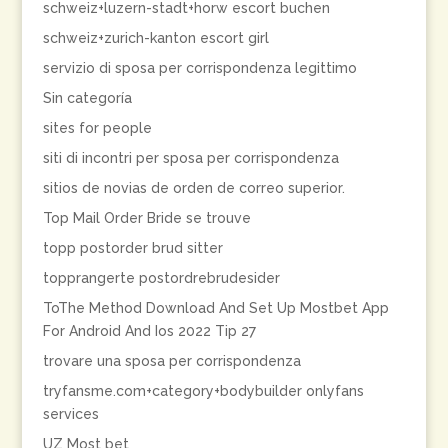
schweiz+luzern-stadt+horw escort buchen
schweiz+zurich-kanton escort girl
servizio di sposa per corrispondenza legittimo
Sin categoría
sites for people
siti di incontri per sposa per corrispondenza
sitios de novias de orden de correo superior.
Top Mail Order Bride se trouve
topp postorder brud sitter
topprangerte postordrebrudesider
ToThe Method Download And Set Up Mostbet App
For Android And Ios 2022 Tip 27
trovare una sposa per corrispondenza
tryfansme.com+category+bodybuilder onlyfans
services
UZ Most bet