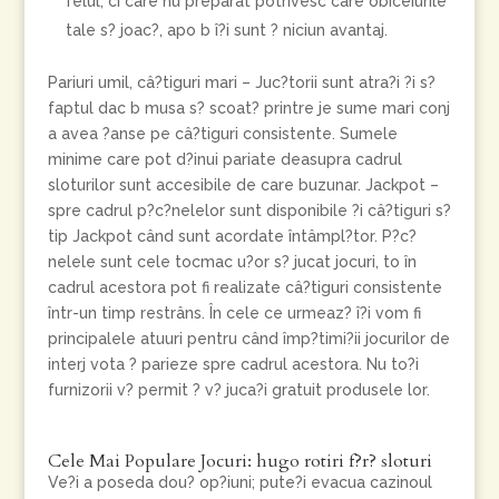
felul, ci care nu preparat potrivesc care obiceiurile
tale s? joac?, apo b î?i sunt ? niciun avantaj.
Pariuri umil, câ?tiguri mari – Juc?torii sunt atra?i ?i s?
faptul dac b musa s? scoat? printre je sume mari conj
a avea ?anse pe câ?tiguri consistente. Sumele
minime care pot d?inui pariate deasupra cadrul
sloturilor sunt accesibile de care buzunar. Jackpot –
spre cadrul p?c?nelelor sunt disponibile ?i câ?tiguri s?
tip Jackpot când sunt acordate întâmpl?tor. P?c?
nelele sunt cele tocmac u?or s? jucat jocuri, to în
cadrul acestora pot fi realizate câ?tiguri consistente
într-un timp restrâns. În cele ce urmeaz? î?i vom fi
principalele atuuri pentru când împ?timi?ii jocurilor de
interj vota ? parieze spre cadrul acestora. Nu to?i
furnizorii v? permit ? v? juca?i gratuit produsele lor.
Cele Mai Populare Jocuri: hugo rotiri f?r? sloturi
Ve?i a poseda dou? op?iuni; pute?i evacua cazinoul