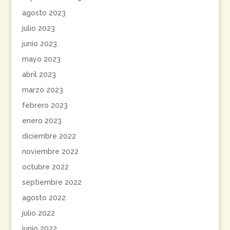
agosto 2023
julio 2023
junio 2023
mayo 2023
abril 2023
marzo 2023
febrero 2023
enero 2023
diciembre 2022
noviembre 2022
octubre 2022
septiembre 2022
agosto 2022
julio 2022
junio 2022