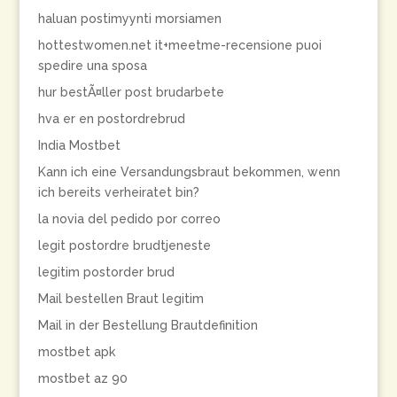
haluan postimyynti morsiamen
hottestwomen.net it+meetme-recensione puoi
spedire una sposa
hur bestÃ¤ller post brudarbete
hva er en postordrebrud
India Mostbet
Kann ich eine Versandungsbraut bekommen, wenn
ich bereits verheiratet bin?
la novia del pedido por correo
legit postordre brudtjeneste
legitim postorder brud
Mail bestellen Braut legitim
Mail in der Bestellung Brautdefinition
mostbet apk
mostbet az 90