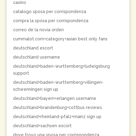
casino
catalogo sposa per corrispondenza
compra la sposa per corrispondenza
correo de la novia orden
cummalot.com+category+asian best only fans
deutschland escort
deutschland username
deutschland+baden-wurttemberg+ludwigsburg
support
deutschland+baden-wurttemberg+villingen-
schwenningen sign up
deutschland+bayern+erlangen username
deutschland+brandenburg+cottbus reviews
deutschland+rheinland-pfalz+mainz sign up
deutschland+sachsen escort
dove trovo una sposa per corrispondenza