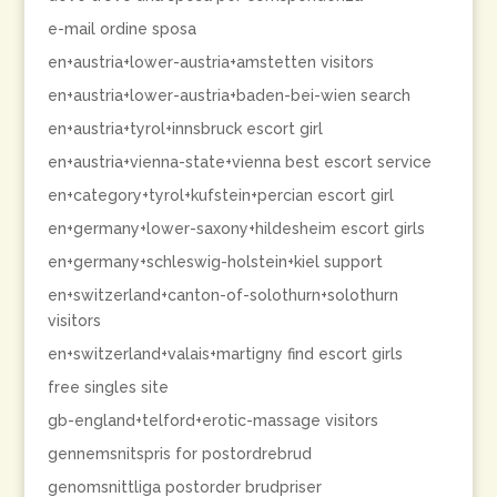
e-mail ordine sposa
en+austria+lower-austria+amstetten visitors
en+austria+lower-austria+baden-bei-wien search
en+austria+tyrol+innsbruck escort girl
en+austria+vienna-state+vienna best escort service
en+category+tyrol+kufstein+percian escort girl
en+germany+lower-saxony+hildesheim escort girls
en+germany+schleswig-holstein+kiel support
en+switzerland+canton-of-solothurn+solothurn
visitors
en+switzerland+valais+martigny find escort girls
free singles site
gb-england+telford+erotic-massage visitors
gennemsnitspris for postordrebrud
genomsnittliga postorder brudpriser