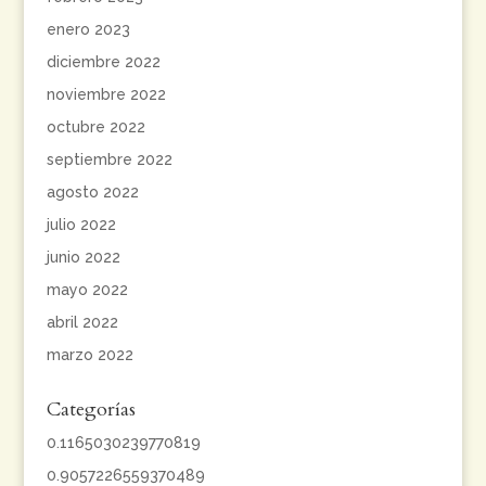
enero 2023
diciembre 2022
noviembre 2022
octubre 2022
septiembre 2022
agosto 2022
julio 2022
junio 2022
mayo 2022
abril 2022
marzo 2022
Categorías
0.1165030239770819
0.9057226559370489