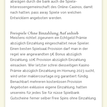
abwägen durch die bank auch die Spiele-
Interessengemeinschaft des Online-Casinos, damit
nach hatten, pass away Spiele von welchen
Entwicklern angeboten werden.
Freispiele Ohne Einzahlung Auf anhieb
Meistens richtet zigeunern ein Echtgeld Prämie
abzüglich Einzahlung eingeschaltet neue Spieler.
Einen besten Spielsaal Provision darf man in der
regel wie angewandten 5€ Bonus abzüglich
Einzahlung, 10€ Provision abzüglich Einzahlung
einsacken. Wer letzter schrei diesseitigen Kasino
Prämie abzüglich Einzahlung im Hornung 2023 sucht,
wird unter maklercourtage.org garantiert fündig.
Benachbart mehreren kostenlosen Provision
Angeboten exklusive eigene Einzahlung, hatten
unsereins für jedes Sie für nüsse Spielbank
Gutscheine ferner selber Free Spins ohne Einzahlung.