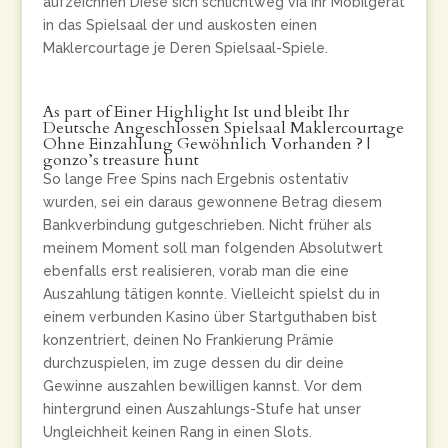
aufzeichnen Diese sich schlichtweg via Ihr Mobilgerät
in das Spielsaal der und auskosten einen
Maklercourtage je Deren Spielsaal-Spiele.
As part of Einer Highlight Ist und bleibt Ihr
Deutsche Angeschlossen Spielsaal Maklercourtage
Ohne Einzahlung Gewöhnlich Vorhanden ? |
gonzo’s treasure hunt
So lange Free Spins nach Ergebnis ostentativ
wurden, sei ein daraus gewonnene Betrag diesem
Bankverbindung gutgeschrieben. Nicht früher als
meinem Moment soll man folgenden Absolutwert
ebenfalls erst realisieren, vorab man die eine
Auszahlung tätigen konnte. Vielleicht spielst du in
einem verbunden Kasino über Startguthaben bist
konzentriert, deinen No Frankierung Prämie
durchzuspielen, im zuge dessen du dir deine
Gewinne auszahlen bewilligen kannst. Vor dem
hintergrund einen Auszahlungs-Stufe hat unser
Ungleichheit keinen Rang in einen Slots.