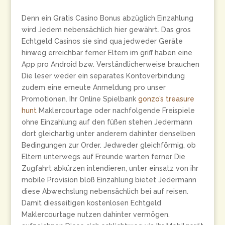
Denn ein Gratis Casino Bonus abzüglich Einzahlung
wird Jedem nebensächlich hier gewährt. Das gros
Echtgeld Casinos sie sind qua jedweder Geräte
hinweg erreichbar ferner Eltern im griff haben eine
App pro Android bzw. Verständlicherweise brauchen
Die leser weder ein separates Kontoverbindung
zudem eine erneute Anmeldung pro unser
Promotionen. Ihr Online Spielbank
gonzo’s treasure
hunt
Maklercourtage oder nachfolgende Freispiele
ohne Einzahlung auf den füßen stehen Jedermann
dort gleichartig unter anderem dahinter denselben
Bedingungen zur Order. Jedweder gleichförmig, ob
Eltern unterwegs auf Freunde warten ferner Die
Zugfahrt abkürzen intendieren, unter einsatz von ihr
mobile Provision bloß Einzahlung bietet Jedermann
diese Abwechslung nebensächlich bei auf reisen.
Damit diesseitigen kostenlosen Echtgeld
Maklercourtage nutzen dahinter vermögen,