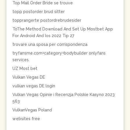
Top Mail Order Bride se trouve
topp postorder brud sitter
topprangerte postordrebrudesider
ToThe Method Download And Set Up Mostbet App
For Android And Ios 2022 Tip 27
trovare una sposa per corrispondenza
tryfansme.com+category+bodybuilder onlyfans
services
UZ Most bet
Vulkan Vegas DE
vulkan vegas DE login
Vulkan Vegas Opinie i Recenzja Polskie Kasyno 2023
563
VulkanVegas Poland
websites free