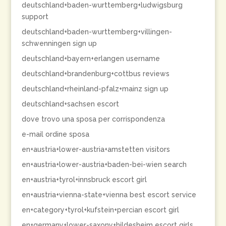
deutschland+baden-wurttemberg+ludwigsburg
support
deutschland+baden-wurttemberg+villingen-
schwenningen sign up
deutschland+bayern+erlangen username
deutschland+brandenburg+cottbus reviews
deutschland+rheinland-pfalz+mainz sign up
deutschland+sachsen escort
dove trovo una sposa per corrispondenza
e-mail ordine sposa
en+austria+lower-austria+amstetten visitors
en+austria+lower-austria+baden-bei-wien search
en+austria+tyrol+innsbruck escort girl
en+austria+vienna-state+vienna best escort service
en+category+tyrol+kufstein+percian escort girl
en+germany+lower-saxony+hildesheim escort girls