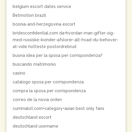
belgium escort dates service
Betmotion brazil
bosnia-and-herzegovina escort
bridesconfidential.com da+hvordan-man-gifter-sig-
med-russiske-kvinder-afslorer-alt-hvad-du-behover-
at-vide hotteste postordrebrud
buona idea per la sposa per corrispondenza?
buscando matrimonio
casino
catalogo sposa per corrispondenza
compra la sposa per corrispondenza
correo de la novia orden
cummalot.com+category+asian best only fans
deutschland escort
deutschland username