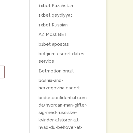
1xbet Kazahstan
1xbet qeydiyyat
1xbet Russian
AZ Most BET
b1bet apostas
belgium escort dates
service
Betmotion brazil
bosnia-and-
herzegovina escort
bridesconfidential.com
da+hvordan-man-gifter-
sig-med-russiske-
kvinder-afslorer-alt-
hvad-du-behover-at-