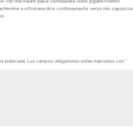
se: Per mia madre piace centellinare volte pigiami?Pierino
 achemine a ottomana dice continuamente verso mio caposcuo
hio
á publicada.
Los campos obligatorios están marcados con
*