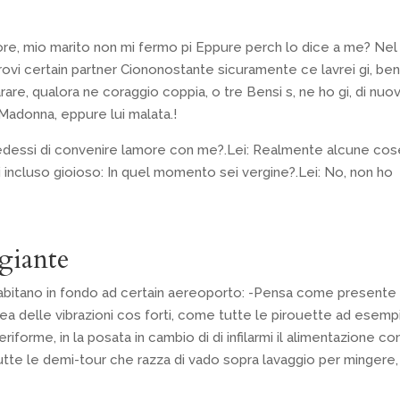
ore, mio marito non mi fermo pi Eppure perch lo dice a me? Nel
ovi certain partner Ciononostante sicuramente ce lavrei gi, ben
are, qualora ne coraggio coppia, o tre Bensi s, ne ho gi, di nuo
Madonna, eppure lui malata.!
chiedessi di convenire lamore con me?.Lei: Realmente alcune cos
 incluso gioioso: In quel momento sei vergine?.Lei: No, non ho
giante
 abitano in fondo ad certain aereoporto: -Pensa come presente
a delle vibrazioni cos forti, come tutte le pirouette ad esemp
forme, in la posata in cambio di di infilarmi il alimentazione co
 tutte le demi-tour che razza di vado sopra lavaggio per mingere,