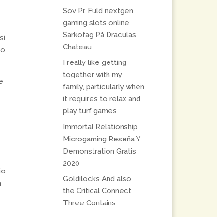
Sov Pr. Fuld nextgen
gaming slots online
Sarkofag På Draculas
si
Chateau
vo
I really like getting
together with my
e
family, particularly when
it requires to relax and
play turf games
Immortal Relationship
Microgaming Reseña Y
Demonstration Gratis
2020
io
Goldilocks And also
n
the Critical Connect
Three Contains