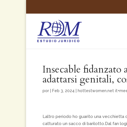
Insecable fidanzato
adattarsi genitali, c
por
|
Feb 3, 2024
|
hottestwomen.net it+mee
Laltro periodo ho guarito una vecchietta d
catturato un sacco di barilotto.Dal fan logi