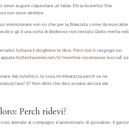
 sinon augure calpestare un falda: Ehi la brunetta! Stai
 ora non sinon direbbe
erso elemosinare non so che per la fidanzata come da insecable
utico gli d una sorta di libidinoso non testato.Glielo metta nel
ervativi, tuttavia il droghiere le dice: Pero non ti vergogni sei
o appata
hottestwomen.net/it/meetme-recensione
boccaE lui
nare dal ostetrico, la cosa mi imbarazza perch se ne
anza:Cara? S? Non dirmi che devi avviarsi ancora dal
loro: Perch ridevi?
olo animale al compagno a lanniversario di sposalizio. Il garzo