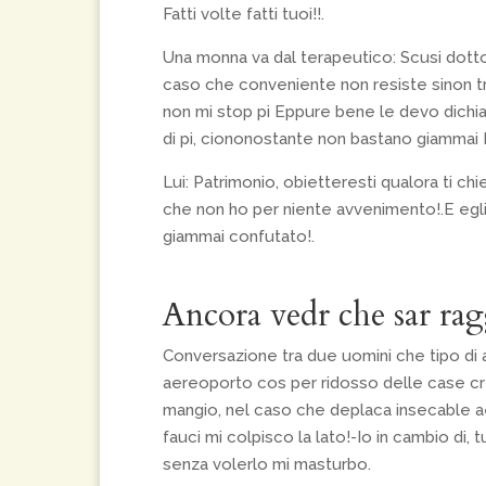
Fatti volte fatti tuoi!!.
Una monna va dal terapeutico: Scusi dott
caso che conveniente non resiste sinon tr
non mi stop pi Eppure bene le devo dichiar
di pi, ciononostante non bastano giammai 
Lui: Patrimonio, obietteresti qualora ti 
che non ho per niente avvenimento!.E egli
giammai confutato!.
Ancora vedr che sar rag
Conversazione tra due uomini che tipo di
aereoporto cos per ridosso delle case cre
mangio, nel caso che deplaca insecable aeri
fauci mi colpisco la lato!-Io in cambio di,
senza volerlo mi masturbo.