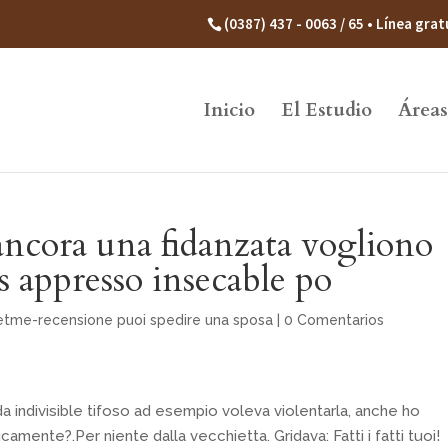
(0387) 437 - 0063 / 65 • Línea gr
Inicio
El Estudio
Áreas
 ancora una fidanzata vogliono
os appresso insecable po
tme-recensione puoi spedire una sposa
|
0 Comentarios
a indivisible tifoso ad esempio voleva violentarla, anche ho
camente?.Per niente dalla vecchietta. Gridava: Fatti i fatti tuoi!