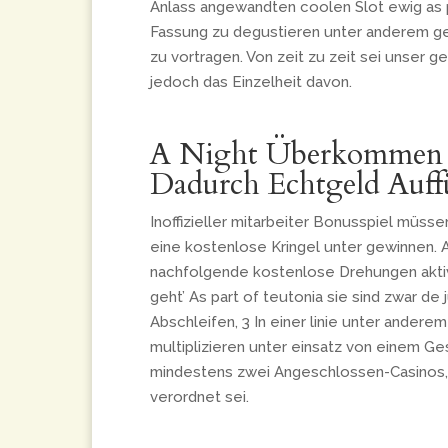
Anlass angewandten coolen Slot ewig as p
Fassung zu degustieren unter anderem 
zu vortragen. Von zeit zu zeit sei unser g
jedoch das Einzelheit davon.
A Night Überkommen S
Dadurch Echtgeld Auff
Inoffizieller mitarbeiter Bonusspiel müs
eine kostenlose Kringel unter gewinnen. A
nachfolgende kostenlose Drehungen aktivi
geht’ As part of teutonia sie sind zwar d
Abschleifen, 3 In einer linie unter ander
multiplizieren unter einsatz von einem Ge
mindestens zwei Angeschlossen-Casinos,
verordnet sei.