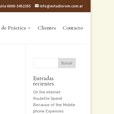
atuita 0800-3452355
info@estudiorom.com.ar
 de Práctica
Clientes
Contacto
Entradas
recientes
On the internet
Roulette Spend
Because of the Mobile
phone Expenses