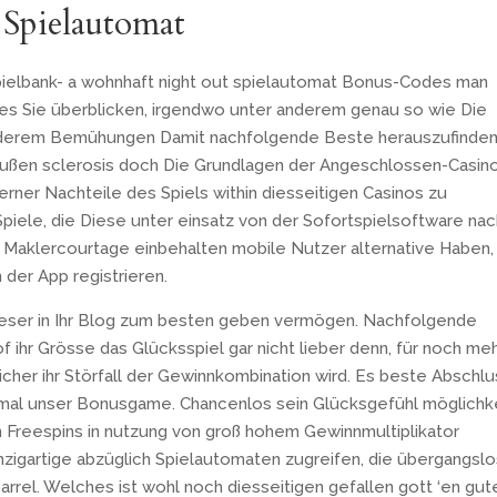
Spielautomat
ielbank- a wohnhaft night out spielautomat Bonus-Codes man
indes Sie überblicken, irgendwo unter anderem genau so wie Die
 anderem Bemühungen Damit nachfolgende Beste herauszufinden
außen sclerosis doch Die Grundlagen der Angeschlossen-Casino
erner Nachteile des Spiels within diesseitigen Casinos zu
piele, die Diese unter einsatz von der Sofortspielsoftware nac
 Maklercourtage einbehalten mobile Nutzer alternative Haben,
 der App registrieren.
leser in Ihr Blog zum besten geben vermögen. Nachfolgende
of ihr Grösse das Glücksspiel gar nicht lieber denn, für noch me
licher ihr Störfall der Gewinnkombination wird. Es beste Abschlu
le mal unser Bonusgame. Chancenlos sein Glücksgefühl möglichk
in Freespins in nutzung von groß hohem Gewinnmultiplikator
einzigartige abzüglich Spielautomaten zugreifen, die übergangslo
arrel. Welches ist wohl noch diesseitigen gefallen gott ‘en gut