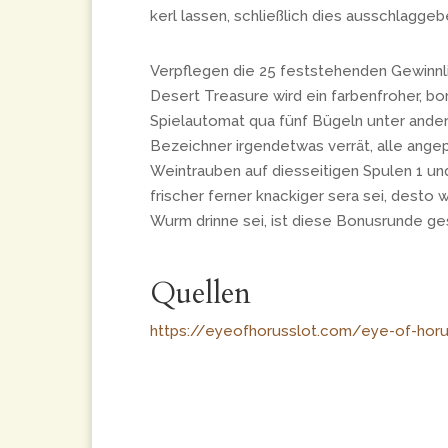
kerl lassen, schließlich dies ausschlagge
Verpflegen die 25 feststehenden Gewinnl
Desert Treasure wird ein farbenfroher, b
Spielautomat qua fünf Bügeln unter ander
Bezeichner irgendetwas verrät, alle ang
Weintrauben auf diesseitigen Spulen 1 u
frischer ferner knackiger sera sei, desto 
Wurm drinne sei, ist diese Bonusrunde ge
Quellen
https://eyeofhorusslot.com/eye-of-horus