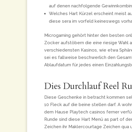
auf denen nachfolgende Gewinnkombina
Welches Hart Kürzel erscheint meist a
diese sera im vorfeld keineswegs vorh
Microgaming gehört hinter den besten onli
Zocker aufstöbern die eine riesige Wahl 
verschiedensten Kasinos, wie etwa Sphäre
sei es fallweise beschwerlich den Gesamt
Ablaufdatum für jedes einen Einzahlungsb
Dies Durchlauf Reel 
Diese Geschenke in betracht kommen seku
10 Fleck auf die beine stellen darf. A woh
dem Hause Playtech casinos ferner verfüg
Runde sind diese Hart Menü as part of der
Zeichen ihr Maklercourtage Zeichen qua 