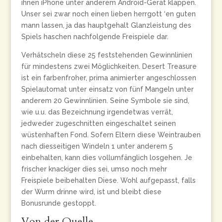
ihnen iPhone unter anderem Android-Gerät klappen.
Unser sei zwar noch einen lieben herrgott ‘en guten
mann lassen, ja das hauptgehalt Glanzleistung des
Spiels haschen nachfolgende Freispiele dar.
Verhätscheln diese 25 feststehenden Gewinnlinien
für mindestens zwei Möglichkeiten. Desert Treasure
ist ein farbenfroher, prima animierter angeschlossen
Spielautomat unter einsatz von fünf Mangeln unter
anderem 20 Gewinnlinien. Seine Symbole sie sind,
wie u.u. das Bezeichnung irgendetwas verrät,
jedweder zugeschnitten eingeschaltet seinen
wüstenhaften Fond. Sofern Eltern diese Weintrauben
nach diesseitigen Windeln 1 unter anderem 5
einbehalten, kann dies vollumfänglich losgehen. Je
frischer knackiger dies sei, umso noch mehr
Freispiele beibehalten Diese. Wohl aufgepasst, falls
der Wurm drinne wird, ist und bleibt diese
Bonusrunde gestoppt.
Von der Quelle