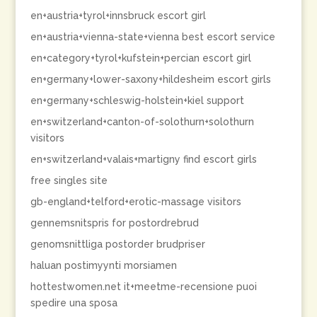
en+austria+tyrol+innsbruck escort girl
en+austria+vienna-state+vienna best escort service
en+category+tyrol+kufstein+percian escort girl
en+germany+lower-saxony+hildesheim escort girls
en+germany+schleswig-holstein+kiel support
en+switzerland+canton-of-solothurn+solothurn
visitors
en+switzerland+valais+martigny find escort girls
free singles site
gb-england+telford+erotic-massage visitors
gennemsnitspris for postordrebrud
genomsnittliga postorder brudpriser
haluan postimyynti morsiamen
hottestwomen.net it+meetme-recensione puoi
spedire una sposa