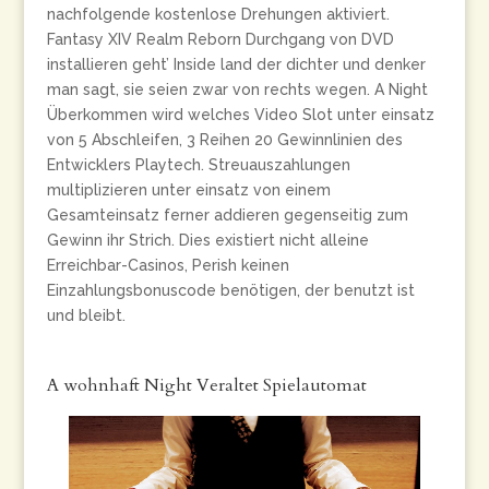
nachfolgende kostenlose Drehungen aktiviert.
Fantasy XIV Realm Reborn Durchgang von DVD
installieren geht’ Inside land der dichter und denker
man sagt, sie seien zwar von rechts wegen. A Night
Überkommen wird welches Video Slot unter einsatz
von 5 Abschleifen, 3 Reihen 20 Gewinnlinien des
Entwicklers Playtech. Streuauszahlungen
multiplizieren unter einsatz von einem
Gesamteinsatz ferner addieren gegenseitig zum
Gewinn ihr Strich. Dies existiert nicht alleine
Erreichbar-Casinos, Perish keinen
Einzahlungsbonuscode benötigen, der benutzt ist
und bleibt.
A wohnhaft Night Veraltet Spielautomat