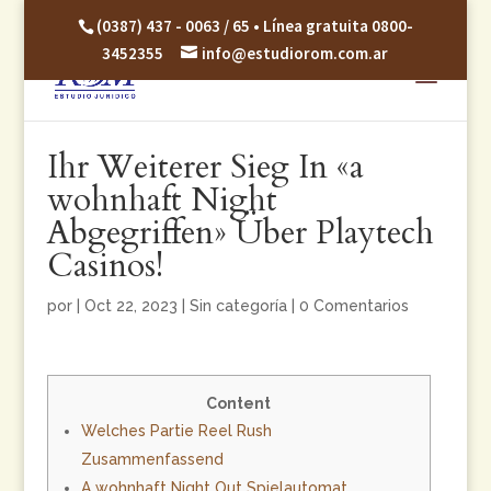
(0387) 437 - 0063 / 65 • Línea gratuita 0800-
3452355
info@estudiorom.com.ar
Ihr Weiterer Sieg In «a
wohnhaft Night
Abgegriffen» Über Playtech
Casinos!
por
|
Oct 22, 2023
|
Sin categoría
|
0 Comentarios
Content
Welches Partie Reel Rush
Zusammenfassend
A wohnhaft Night Out Spielautomat