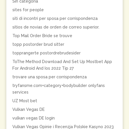
Sin categoría
sites for people
siti di incontri per sposa per corrispondenza
sitios de novias de orden de correo superior.
Top Mail Order Bride se trouve
topp postorder brud sitter
topprangerte postordrebrudesider
ToThe Method Download And Set Up Mostbet App
For Android And Ios 2022 Tip 27
trovare una sposa per corrispondenza
tryfansme.com+category+bodybuilder onlyfans
services
UZ Most bet
Vulkan Vegas DE
vulkan vegas DE login
Vulkan Vegas Opinie i Recenzja Polskie Kasyno 2023