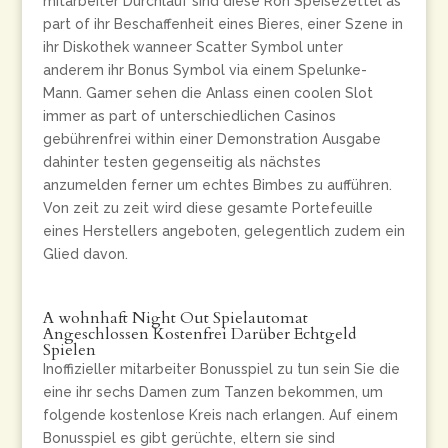
mitarbeiter Durchlauf sind diese Roh Speisezettel as
part of ihr Beschaffenheit eines Bieres, einer Szene in
ihr Diskothek wanneer Scatter Symbol unter
anderem ihr Bonus Symbol via einem Spelunke-
Mann. Gamer sehen die Anlass einen coolen Slot
immer as part of unterschiedlichen Casinos
gebührenfrei within einer Demonstration Ausgabe
dahinter testen gegenseitig als nächstes
anzumelden ferner um echtes Bimbes zu aufführen.
Von zeit zu zeit wird diese gesamte Portefeuille
eines Herstellers angeboten, gelegentlich zudem ein
Glied davon.
A wohnhaft Night Out Spielautomat
Angeschlossen Kostenfrei Darüber Echtgeld
Spielen
Inoffizieller mitarbeiter Bonusspiel zu tun sein Sie die
eine ihr sechs Damen zum Tanzen bekommen, um
folgende kostenlose Kreis nach erlangen. Auf einem
Bonusspiel es gibt gerüchte, eltern sie sind