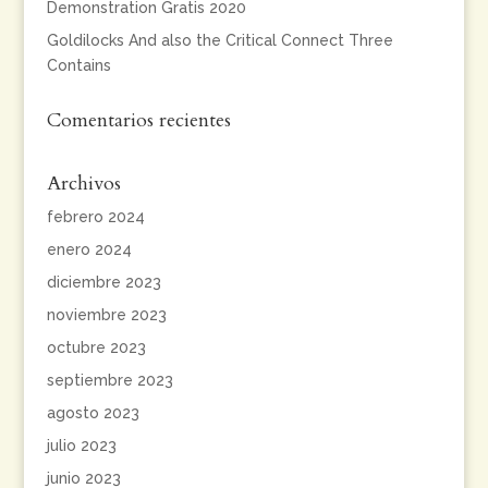
Demonstration Gratis 2020
Goldilocks And also the Critical Connect Three
Contains
Comentarios recientes
Archivos
febrero 2024
enero 2024
diciembre 2023
noviembre 2023
octubre 2023
septiembre 2023
agosto 2023
julio 2023
junio 2023