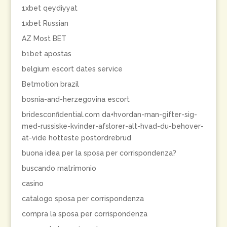
1xbet qeydiyyat
1xbet Russian
AZ Most BET
b1bet apostas
belgium escort dates service
Betmotion brazil
bosnia-and-herzegovina escort
bridesconfidential.com da+hvordan-man-gifter-sig-
med-russiske-kvinder-afslorer-alt-hvad-du-behover-
at-vide hotteste postordrebrud
buona idea per la sposa per corrispondenza?
buscando matrimonio
casino
catalogo sposa per corrispondenza
compra la sposa per corrispondenza